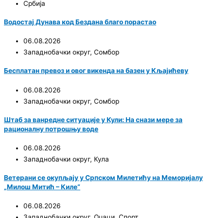
Србија
Водостај Дунава код Бездана благо порастао
06.08.2026
Западнобачки округ
,
Сомбор
Бесплатан превоз и овог викенда на базен у Кљајићеву
06.08.2026
Западнобачки округ
,
Сомбор
Штаб за ванредне ситуације у Кули: На снази мере за
рационалну потрошњу воде
06.08.2026
Западнобачки округ
,
Кула
Ветерани се окупљају у Српском Милетићу на Меморијалу
„Милош Митић – Киле“
06.08.2026
Западнобачки округ
,
Оџаци
,
Спорт