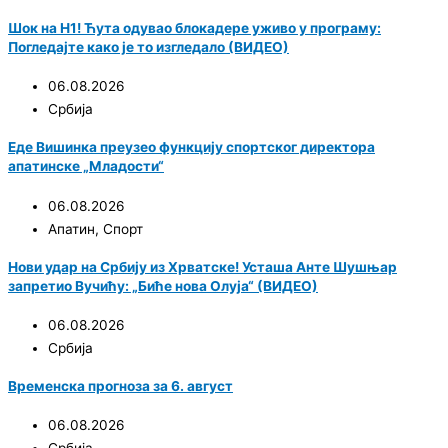
Шок на Н1! Ћута одувао блокадере уживо у програму:
Погледајте како је то изгледало (ВИДЕО)
06.08.2026
Србија
Еде Вишинка преузео функцију спортског директора
апатинске „Младости“
06.08.2026
Апатин
,
Спорт
Нови удар на Србију из Хрватске! Усташа Анте Шушњар
запретио Вучићу: „Биће нова Олуја“ (ВИДЕО)
06.08.2026
Србија
Временска прогноза за 6. август
06.08.2026