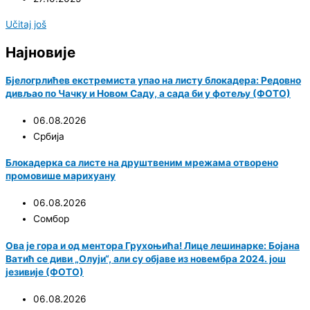
Učitaj još
Најновије
Бјелогрлићев екстремиста упао на листу блокадера: Редовно
дивљао по Чачку и Новом Саду, а сада би у фотељу (ФОТО)
06.08.2026
Србија
Блокадерка са листе на друштвеним мрежама отворено
промовише марихуану
06.08.2026
Сомбор
Ова је гора и од ментора Грухоњића! Лице лешинарке: Бојана
Ватић се диви „Олуји“, али су објаве из новембра 2024. још
језивије (ФОТО)
06.08.2026