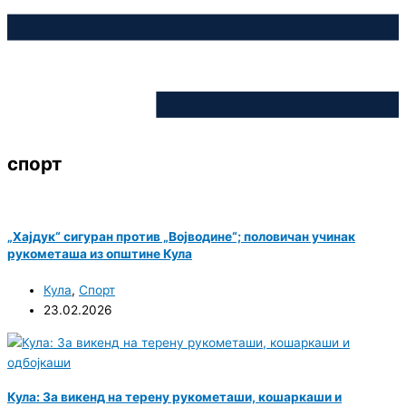
спорт
„Хајдук“ сигуран против „Војводине“; половичан учинак
рукометаша из општине Кула
Кула
,
Спорт
23.02.2026
Кула: За викенд на терену рукометаши, кошаркаши и