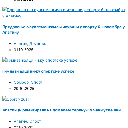
Предавање о суплементима и исхрани у спорту 6. новембра у
Апатину
Апатин
,
Друштво
31.10.2025
Гимназијалци нижу спортске успехе
Сомбор
,
Спорт
29.10.2025
Апатинци ремизирали на домаћем терену-Куљани успешни
Апатин
,
Спорт
27.10.2025