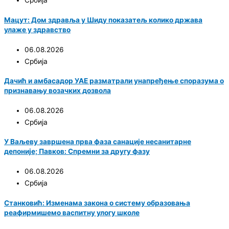
Србија
Мацут: Дом здравља у Шиду показатељ колико држава
улаже у здравство
06.08.2026
Србија
Дачић и амбасадор УАЕ разматрали унапређење споразума о
признавању возачких дозвола
06.08.2026
Србија
У Ваљеву завршена прва фаза санације несанитарне
депоније; Павков: Спремни за другу фазу
06.08.2026
Србија
Станковић: Изменама закона о систему образовања
реафирмишемо васпитну улогу школе