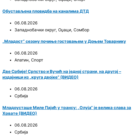
Обустављена пловидба на каналима ДТД
06.08.2026
Западнобачки округ
,
Оџаци
,
Сомбор
„Младост“ сезону почиње гостовањем у Доњем Товарнику
06.08.2026
Апатин
,
Спорт
Две Србије! Српство и Вучић на једној страни, на другој –
издајници из „круга двојке“ (ВИДЕО)
06.08.2026
Србија
Младоусташе Миле Пајић у трансу: „Олуја“ је велика слава за
Хрвате (ВИДЕО)
06.08.2026
Србија