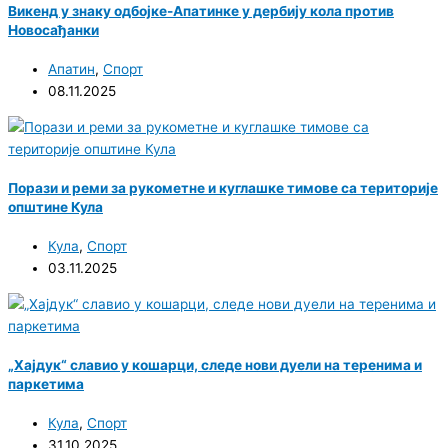
Викенд у знаку одбојке-Апатинке у дербију кола против
Новосађанки
Апатин
,
Спорт
08.11.2025
Порази и реми за рукометне и куглашке тимове са територије
општине Кула
Кула
,
Спорт
03.11.2025
„Хајдук“ славио у кошарци, следе нови дуели на теренима и
паркетима
Кула
,
Спорт
31.10.2025