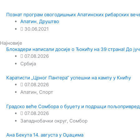
Познат програм овогодишњих Апатинских рибарских веч
Апатин
,
Друштво
30.06.2021
Најновије
Блокадери написали досије о Ђокићу на 39 страна! До јуч
07.08.2026
Србија
Каратисти „Црног Пантера“ успешни на кампу у Книћу
07.08.2026
Апатин
,
Спорт
Градско веће Сомбора о буџету и подршци пољопривре
07.08.2026
Западнобачки округ
,
Сомбор
Ана Бекута 14. августа у Оџацима