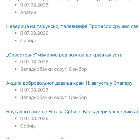
07.08.2026
Апатин
Неверица на тајкунској телевизији! Професор срушио све
07.08.2026
Србија
„Севертранс“ изменио ред вожње до краја августа
07.08.2026
Западнобачки округ
,
Сомбор
Акција добровољног давања крви 11. августа у Стапару
07.08.2026
Западнобачки округ
,
Сомбор
Брутално гажење Устава Србије! Блокадери уводе диктат
07.08.2026
Србија