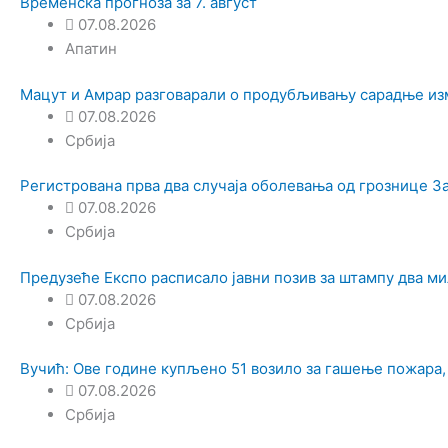
Временска прогноза за 7. август
07.08.2026
Апатин
Мацут и Амрар разговарали о продубљивању сарадње из
07.08.2026
Србија
Регистрована прва два случаја оболевања од грознице З
07.08.2026
Србија
Предузеће Експо расписало јавни позив за штампу два м
07.08.2026
Србија
Вучић: Ове године купљено 51 возило за гашење пожара,
07.08.2026
Србија