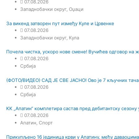
07.08.2026
Западнобачки округ
,
Оџаци
За викенд затворен пут између Куле и Црвенке
07.08.2026
Западнобачки округ
,
Кула
Почела чистка, ускоро нове смене! Вучићев одговор на ж
07.08.2026
Србија
(ФОТО/ВИДЕО) САД ЈЕ СВЕ ЈАСНО! Ово је 7 кључних тача
07.08.2026
Србија
KK „Апатин“ комплетира састав пред дебитантску сезону 
07.08.2026
Апатин
,
Спорт
Прикупљено 16 јединица крви у Апатину, међу даваоцим