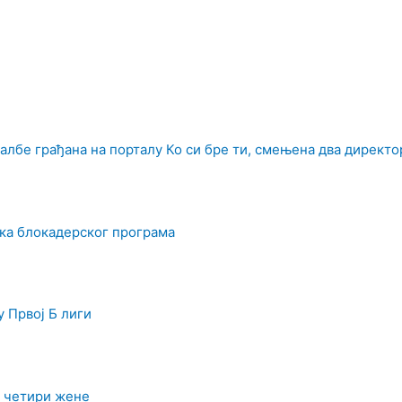
албе грађана на порталу Ко си бре ти, смењена два директо
ка блокадерског програма
у Првој Б лиги
а четири жене