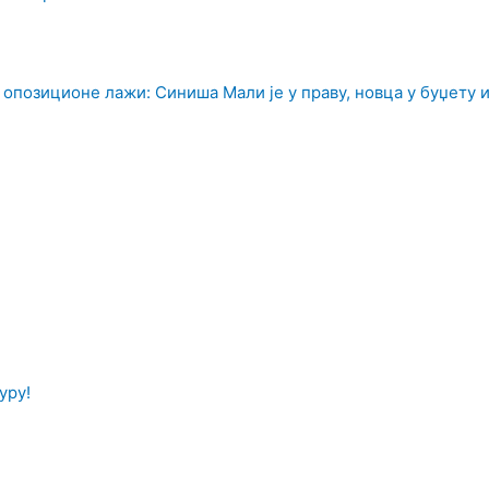
 опозиционе лажи: Синиша Мали је у праву, новца у буџету
уру!