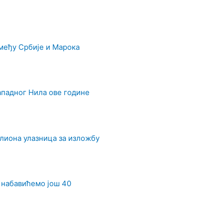
међу Србије и Марока
ападног Нила ове године
илиона улазница за изложбу
 набавићемо још 40