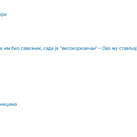
ери
е им био савезник, сада је “високоризичан“ – Ово му стављај
дницима