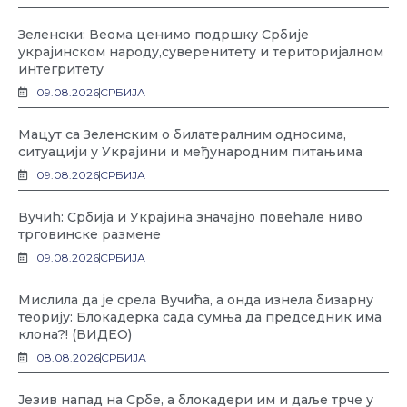
Зеленски: Веома ценимо подршку Србије
украјинском народу,суверенитету и територијалном
интегритету
09.08.2026
СРБИЈА
Мацут са Зеленским о билатералним односима,
ситуацији у Украјини и међународним питањима
09.08.2026
СРБИЈА
Вучић: Србија и Украјина значајно повећале ниво
трговинске размене
09.08.2026
СРБИЈА
Мислила да је срела Вучића, а онда изнела бизарну
теорију: Блокадерка сада сумња да председник има
клона?! (ВИДЕО)
08.08.2026
СРБИЈА
Језив напад на Србе, а блокадери им и даље трче у