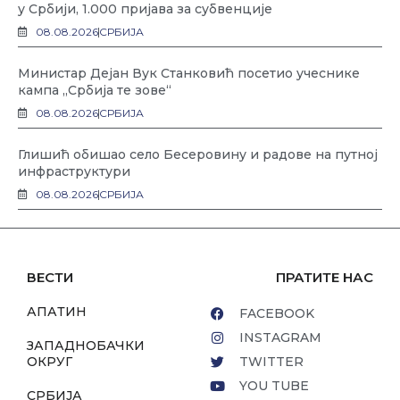
у Србији, 1.000 пријава за субвенције
08.08.2026
СРБИЈА
Министар Дејан Вук Станковић посетио учеснике
кампа „Србија те зове“
08.08.2026
СРБИЈА
Глишић обишао село Бесеровину и радове на путној
инфраструктури
08.08.2026
СРБИЈА
ВЕСТИ
ПРАТИТЕ НАС
АПАТИН
FACEBOOK
INSTAGRAM
ЗАПАДНОБАЧКИ
ОКРУГ
TWITTER
YOU TUBE
СРБИЈА