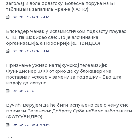
загрљај и воле Хрватску! Болесна порука на БГ
таблицама запалила мреже (ФОТО)
08.08.2026
СРБИЈА
Блокадер Чанак у исламистичком подкасту пљувао
СПЦ, па шокирао све: „То је злочиначка
организација, а Порфирије је… (ВИДЕО)
08.08.2026
СРБИЈА
Признање уживо на тајкунској телевизији:
Функционер ЗЛФ открио да су блокадерима
поставили услове у замену за подршку – Ево шта
морају да испуне
08.08.2026
Вучић: Верујем да ће бити испуњено све о чему смо
причали; Зеленски: Доброту Срба нећемо заборавити
(ФОТО/ВИДЕО)
08.08.2026
СРБИЈА