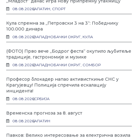
„Младост“ данас игра нову припремну утакмицу
08.08.2026
АПАТИН
,
СПОРТ
Кула спремна за „Петровски 3 на 3“: Победнику
100.000 динара
08.08.2026
ЗАПАДНОБАЧКИ ОКРУГ
,
КУЛА
(ФОТО) Прво вече „Бодрог феста“ окупило љубитеље
традиције, гастрономије и музике
08.08.2026
ЗАПАДНОБАЧКИ ОКРУГ
,
СОМБОР
Професор блокадер напао активисткиње СНС у
Крагујевцу! Полиција спречила ескалацију
инцидента!
08.08.2026
СРБИЈА
Временска прогноза за 8. август
08.08.2026
АПАТИН
Павков: Велико интересовање за електрична возила