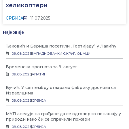
хеликоптери
СРБИЈА
11.07.2025
Најновије
Ђаковић и Бериша посетили „Тортијаду“ у Лалићу
09.08.2026
ЗАПАДНОБАЧКИ ОКРУГ
,
ОЏАЦИ
Временска прогноза за 9. август
09.08.2026
АПАТИН
Вучић: У септембру отварамо фабрику дронова са
Израелцима
09.08.2026
СРБИЈА
МУП апелује на грађане да се одговорно понашају у
природи како би се спречили пожари
09.08.2026
СРБИЈА