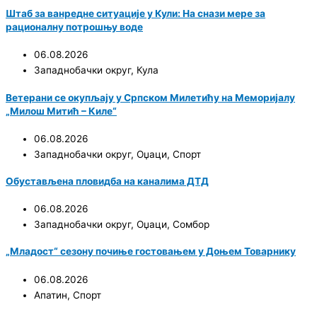
Штаб за ванредне ситуације у Кули: На снази мере за
рационалну потрошњу воде
06.08.2026
Западнобачки округ
,
Кула
Ветерани се окупљају у Српском Милетићу на Меморијалу
„Милош Митић – Киле“
06.08.2026
Западнобачки округ
,
Оџаци
,
Спорт
Обустављена пловидба на каналима ДТД
06.08.2026
Западнобачки округ
,
Оџаци
,
Сомбор
„Младост“ сезону почиње гостовањем у Доњем Товарнику
06.08.2026
Апатин
,
Спорт