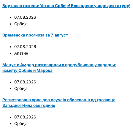
Брутално гажење Устава Србије! Блокадери уводе диктатуру!
07.08.2026
Србија
Временска прогноза за 7. август
07.08.2026
Апатин
Мацут и Амрар разговарали о продубљивању сарадње
између Србије и Марока
07.08.2026
Србија
Регистрована прва два случаја оболевања од грознице
Западног Нила ове године
07.08.2026
Србија