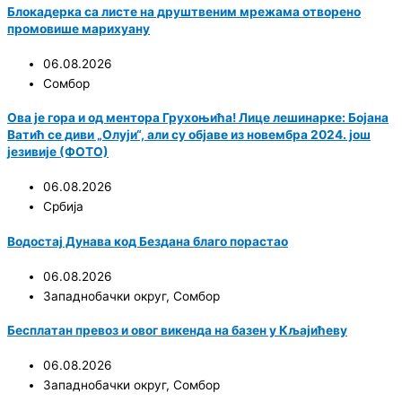
Блокадерка са листе на друштвеним мрежама отворено
промовише марихуану
06.08.2026
Сомбор
Ова је гора и од ментора Грухоњића! Лице лешинарке: Бојана
Ватић се диви „Олуји“, али су објаве из новембра 2024. још
језивије (ФОТО)
06.08.2026
Србија
Водостај Дунава код Бездана благо порастао
06.08.2026
Западнобачки округ
,
Сомбор
Бесплатан превоз и овог викенда на базен у Кљајићеву
06.08.2026
Западнобачки округ
,
Сомбор