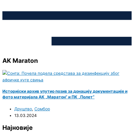
AK Maraton
Историјски архив упутио позив за донацију документације и
фото материјала АК „Маратон“ и ПК „Полет“
Друштво
,
Сомбор
13.03.2024
Најновије