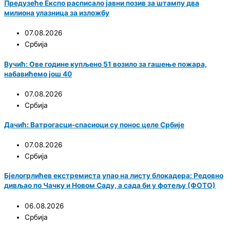
Предузеће Експо расписало јавни позив за штампу два
милиона улазница за изложбу
07.08.2026
Србија
Вучић: Ове године купљено 51 возило за гашење пожара,
набавићемо још 40
07.08.2026
Србија
Дачић: Ватрогасци-спасиоци су понос целе Србије
07.08.2026
Србија
Бјелогрлићев екстремиста упао на листу блокадера: Редовно
дивљао по Чачку и Новом Саду, а сада би у фотељу (ФОТО)
06.08.2026
Србија