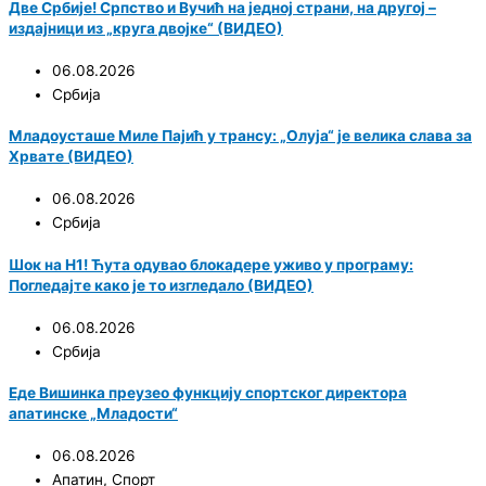
Две Србије! Српство и Вучић на једној страни, на другој –
издајници из „круга двојке“ (ВИДЕО)
06.08.2026
Србија
Младоусташе Миле Пајић у трансу: „Олуја“ је велика слава за
Хрвате (ВИДЕО)
06.08.2026
Србија
Шок на Н1! Ћута одувао блокадере уживо у програму:
Погледајте како је то изгледало (ВИДЕО)
06.08.2026
Србија
Еде Вишинка преузео функцију спортског директора
апатинске „Младости“
06.08.2026
Апатин
,
Спорт