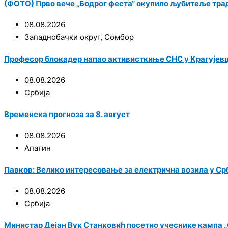
(ФОТО) Прво вече „Бодрог феста“ окупило љубитеље трад
08.08.2026
Западнобачки округ
,
Сомбор
Професор блокадер напао активисткиње СНС у Крагујевц
08.08.2026
Србија
Временска прогноза за 8. август
08.08.2026
Апатин
Павков: Велико интересовање за електрична возила у Срби
08.08.2026
Србија
Министар Дејан Вук Станковић посетио учеснике кампа „С