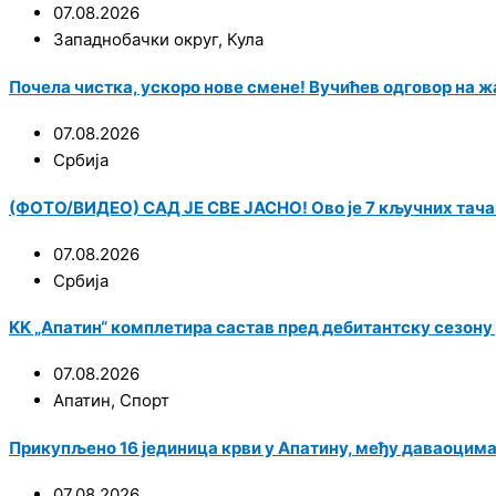
07.08.2026
Западнобачки округ
,
Кула
Почела чистка, ускоро нове смене! Вучићев одговор на ж
07.08.2026
Србија
(ФОТО/ВИДЕО) САД ЈЕ СВЕ ЈАСНО! Ово је 7 кључних тача
07.08.2026
Србија
KK „Апатин“ комплетира састав пред дебитантску сезону у
07.08.2026
Апатин
,
Спорт
Прикупљено 16 јединица крви у Апатину, међу даваоцим
07.08.2026