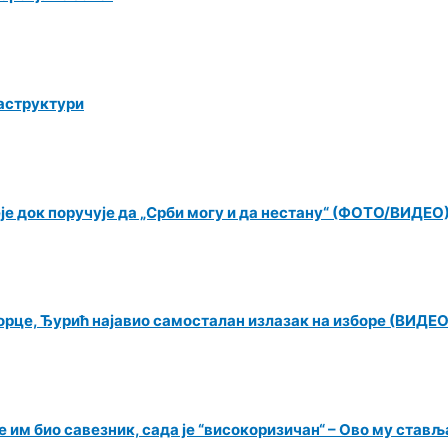
раструктури
еје док поручује да „Срби могу и да нестану“ (ФОТО/ВИДЕО
орце, Ђурић најавио самосталан излазак на изборе (ВИДЕО
 им био савезник, сада је “високоризичан“ – Ово му ставља