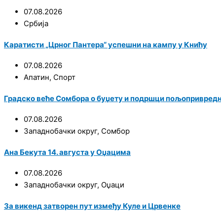
07.08.2026
Србија
Каратисти „Црног Пантера“ успешни на кампу у Книћу
07.08.2026
Апатин
,
Спорт
Градско веће Сомбора о буџету и подршци пољопривред
07.08.2026
Западнобачки округ
,
Сомбор
Ана Бекута 14. августа у Оџацима
07.08.2026
Западнобачки округ
,
Оџаци
За викенд затворен пут између Куле и Црвенке