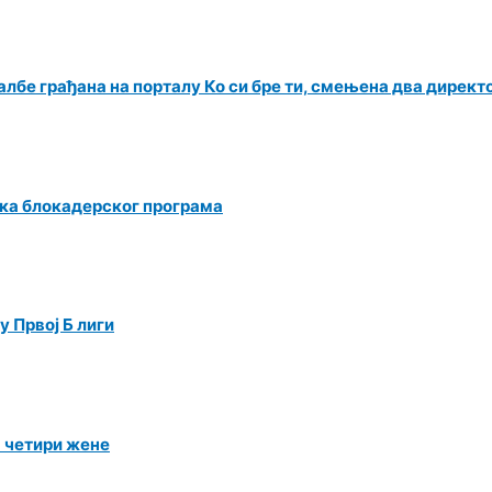
албе грађана на порталу Ко си бре ти, смењена два директ
ка блокадерског програма
 Првој Б лиги
а четири жене