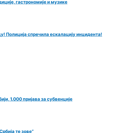
иције, гастрономије и музике
у! Полиција спречила ескалацију инцидента!
ји, 1.000 пријава за субвенције
рбија те зове“