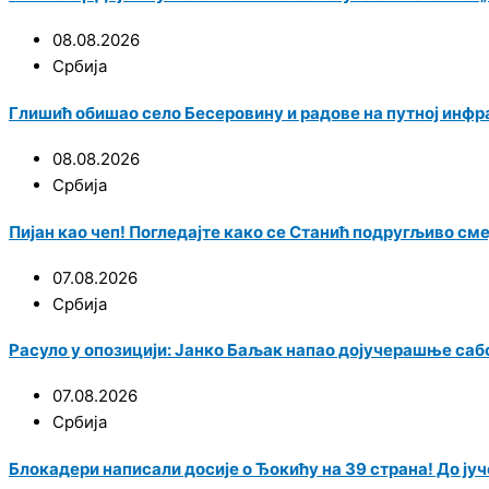
08.08.2026
Србија
Глишић обишао село Бесеровину и радове на путној инф
08.08.2026
Србија
Пијан као чеп! Погледајте како се Станић подругљиво см
07.08.2026
Србија
Расуло у опозицији: Јанко Баљак напао дојучерашње саб
07.08.2026
Србија
Блокадери написали досије о Ђокићу на 39 страна! До јуче