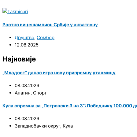
Растко вицешампион Србије у акватлону
Друштво
,
Сомбор
12.08.2025
Најновије
„Младост“ данас игра нову припремну утакмицу
08.08.2026
Апатин
,
Спорт
Кула спремна за „Петровски 3 на 3“: Победнику 100.000 
08.08.2026
Западнобачки округ
,
Кула