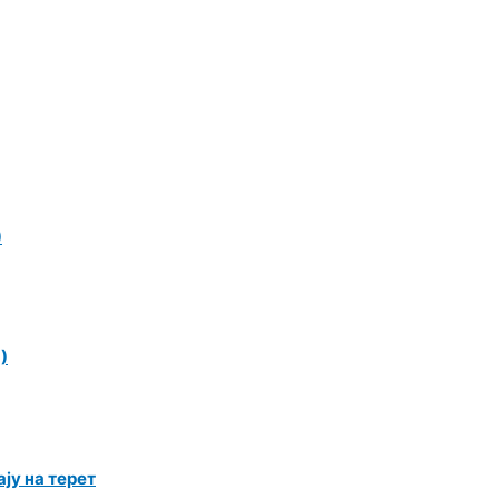
)
)
ју на терет