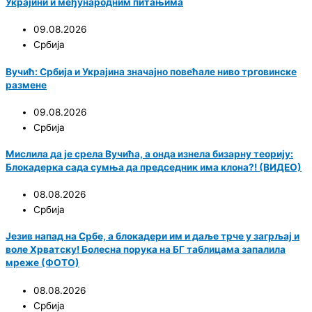
Украјини и међународним питањима
09.08.2026
Србија
Вучић: Србија и Украјина значајно повећале ниво трговинске
размене
09.08.2026
Србија
Мислила да је срела Вучића, а онда изнела бизарну теорију:
Блокадерка сада сумња да председник има клона?! (ВИДЕО)
08.08.2026
Србија
Језив напад на Србе, а блокадери им и даље трче у загрљај и
воле Хрватску! Болесна порука на БГ таблицама запалила
мреже (ФОТО)
08.08.2026
Србија