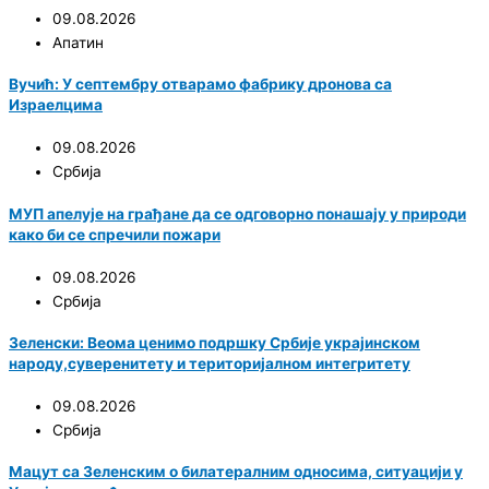
09.08.2026
Апатин
Вучић: У септембру отварамо фабрику дронова са
Израелцима
09.08.2026
Србија
МУП апелује на грађане да се одговорно понашају у природи
како би се спречили пожари
09.08.2026
Србија
Зеленски: Веома ценимо подршку Србије украјинском
народу,суверенитету и територијалном интегритету
09.08.2026
Србија
Мацут са Зеленским о билатералним односима, ситуацији у