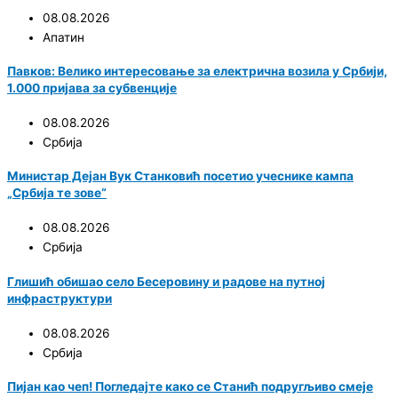
08.08.2026
Апатин
Павков: Велико интересовање за електрична возила у Србији,
1.000 пријава за субвенције
08.08.2026
Србија
Министар Дејан Вук Станковић посетио учеснике кампа
„Србија те зове“
08.08.2026
Србија
Глишић обишао село Бесеровину и радове на путној
инфраструктури
08.08.2026
Србија
Пијан као чеп! Погледајте како се Станић подругљиво смеје