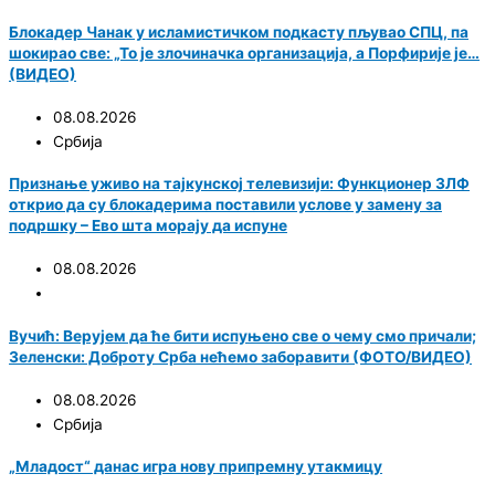
Блокадер Чанак у исламистичком подкасту пљувао СПЦ, па
шокирао све: „То је злочиначка организација, а Порфирије је…
(ВИДЕО)
08.08.2026
Србија
Признање уживо на тајкунској телевизији: Функционер ЗЛФ
открио да су блокадерима поставили услове у замену за
подршку – Ево шта морају да испуне
08.08.2026
Вучић: Верујем да ће бити испуњено све о чему смо причали;
Зеленски: Доброту Срба нећемо заборавити (ФОТО/ВИДЕО)
08.08.2026
Србија
„Младост“ данас игра нову припремну утакмицу