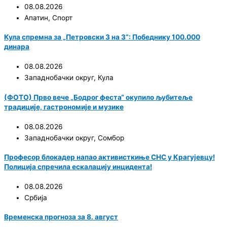
08.08.2026
Апатин
,
Спорт
Кула спремна за „Петровски 3 на 3“: Победнику 100.000
динара
08.08.2026
Западнобачки округ
,
Кула
(ФОТО) Прво вече „Бодрог феста“ окупило љубитеље
традиције, гастрономије и музике
08.08.2026
Западнобачки округ
,
Сомбор
Професор блокадер напао активисткиње СНС у Крагујевцу!
Полиција спречила ескалацију инцидента!
08.08.2026
Србија
Временска прогноза за 8. август