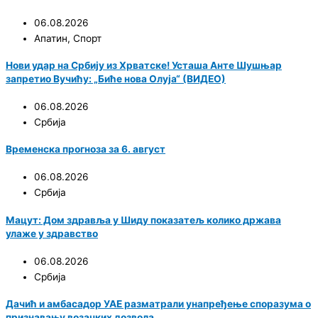
06.08.2026
Апатин
,
Спорт
Нови удар на Србију из Хрватске! Усташа Анте Шушњар
запретио Вучићу: „Биће нова Олуја“ (ВИДЕО)
06.08.2026
Србија
Временска прогноза за 6. август
06.08.2026
Србија
Мацут: Дом здравља у Шиду показатељ колико држава
улаже у здравство
06.08.2026
Србија
Дачић и амбасадор УАЕ разматрали унапређење споразума о
признавању возачких дозвола