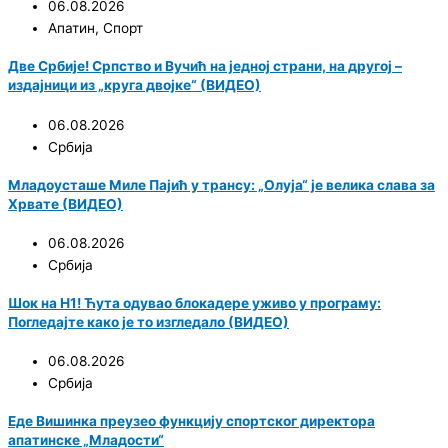
06.08.2026
Апатин
,
Спорт
Две Србије! Српство и Вучић на једној страни, на другој –
издајници из „круга двојке“ (ВИДЕО)
06.08.2026
Србија
Младоусташе Миле Пајић у трансу: „Олуја“ је велика слава за
Хрвате (ВИДЕО)
06.08.2026
Србија
Шок на Н1! Ћута одувао блокадере уживо у програму:
Погледајте како је то изгледало (ВИДЕО)
06.08.2026
Србија
Еде Вишинка преузео функцију спортског директора
апатинске „Младости“