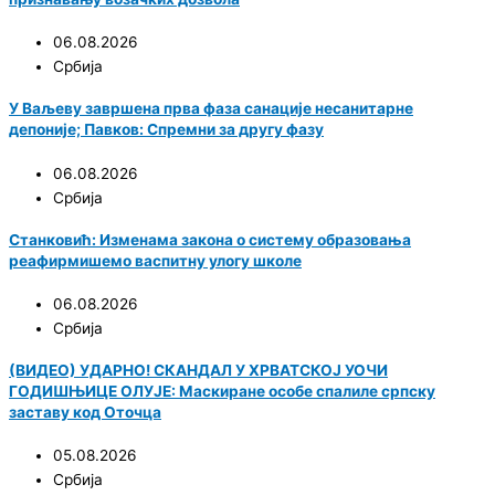
06.08.2026
Србија
У Ваљеву завршена прва фаза санације несанитарне
депоније; Павков: Спремни за другу фазу
06.08.2026
Србија
Станковић: Изменама закона о систему образовања
реафирмишемо васпитну улогу школе
06.08.2026
Србија
(ВИДЕО) УДАРНО! СКАНДАЛ У ХРВАТСКОЈ УОЧИ
ГОДИШЊИЦЕ ОЛУЈЕ: Маскиране особе спалиле српску
заставу код Оточца
05.08.2026
Србија