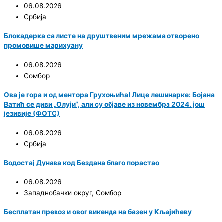
06.08.2026
Србија
Блокадерка са листе на друштвеним мрежама отворено
промовише марихуану
06.08.2026
Сомбор
Ова је гора и од ментора Грухоњића! Лице лешинарке: Бојана
Ватић се диви „Олуји“, али су објаве из новембра 2024. још
језивије (ФОТО)
06.08.2026
Србија
Водостај Дунава код Бездана благо порастао
06.08.2026
Западнобачки округ
,
Сомбор
Бесплатан превоз и овог викенда на базен у Кљајићеву