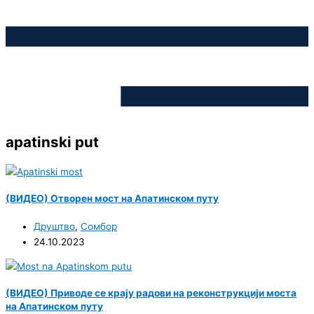
apatinski put
(ВИДЕО) Отворен мост на Апатинском путу
Друштво
,
Сомбор
24.10.2023
(ВИДЕО) Приводе се крају радови на реконструкцији моста
на Апатинском путу