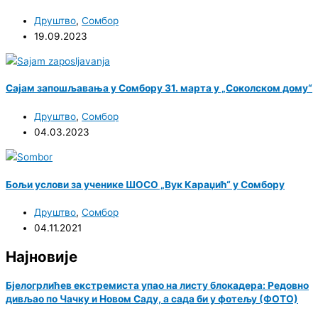
Друштво
,
Сомбор
19.09.2023
Сајам запошљавања у Сомбору 31. марта у „Соколском дому“
Друштво
,
Сомбор
04.03.2023
Бољи услови за ученике ШОСО „Вук Караџић“ у Сомбору
Друштво
,
Сомбор
04.11.2021
Најновије
Бјелогрлићев екстремиста упао на листу блокадера: Редовно
дивљао по Чачку и Новом Саду, а сада би у фотељу (ФОТО)