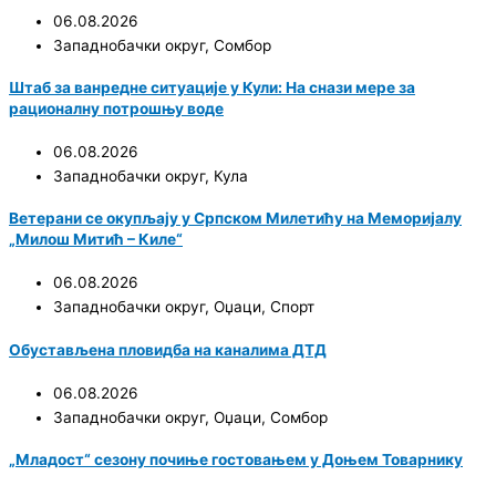
06.08.2026
Западнобачки округ
,
Сомбор
Штаб за ванредне ситуације у Кули: На снази мере за
рационалну потрошњу воде
06.08.2026
Западнобачки округ
,
Кула
Ветерани се окупљају у Српском Милетићу на Меморијалу
„Милош Митић – Киле“
06.08.2026
Западнобачки округ
,
Оџаци
,
Спорт
Обустављена пловидба на каналима ДТД
06.08.2026
Западнобачки округ
,
Оџаци
,
Сомбор
„Младост“ сезону почиње гостовањем у Доњем Товарнику