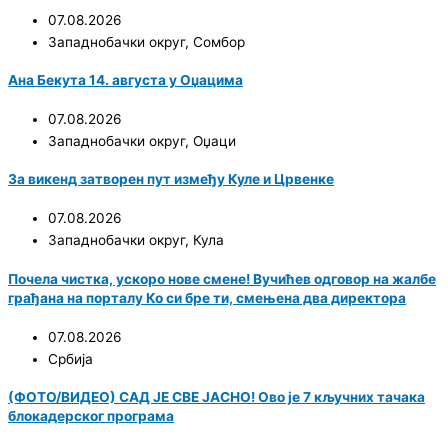
07.08.2026
Западнобачки округ
,
Сомбор
Ана Бекута 14. августа у Оџацима
07.08.2026
Западнобачки округ
,
Оџаци
За викенд затворен пут између Куле и Црвенке
07.08.2026
Западнобачки округ
,
Кула
Почела чистка, ускоро нове смене! Вучићев одговор на жалбе
грађана на порталу Ко си бре ти, смењена два директора
07.08.2026
Србија
(ФОТО/ВИДЕО) САД ЈЕ СВЕ ЈАСНО! Ово је 7 кључних тачака
блокадерског програма