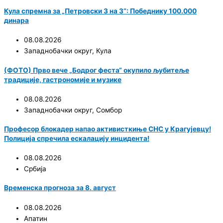
Кула спремна за „Петровски 3 на 3“: Победнику 100.000
динара
08.08.2026
Западнобачки округ
,
Кула
(ФОТО) Прво вече „Бодрог феста“ окупило љубитеље
традиције, гастрономије и музике
08.08.2026
Западнобачки округ
,
Сомбор
Професор блокадер напао активисткиње СНС у Крагујевцу!
Полиција спречила ескалацију инцидента!
08.08.2026
Србија
Временска прогноза за 8. август
08.08.2026
Апатин