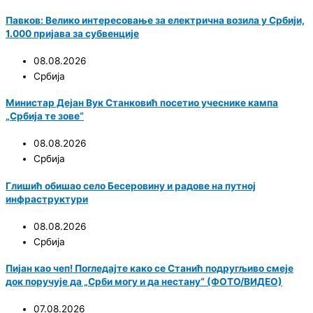
Павков: Велико интересовање за електрична возила у Србији,
1.000 пријава за субвенције
08.08.2026
Србија
Министар Дејан Вук Станковић посетио учеснике кампа
„Србија те зове“
08.08.2026
Србија
Глишић обишао село Бесеровину и радове на путној
инфраструктури
08.08.2026
Србија
Пијан као чеп! Погледајте како се Станић подругљиво смеје
док поручује да „Срби могу и да нестану“ (ФОТО/ВИДЕО)
07.08.2026