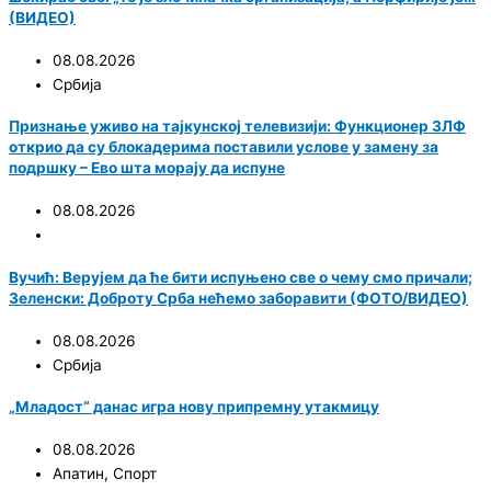
(ВИДЕО)
08.08.2026
Србија
Признање уживо на тајкунској телевизији: Функционер ЗЛФ
открио да су блокадерима поставили услове у замену за
подршку – Ево шта морају да испуне
08.08.2026
Вучић: Верујем да ће бити испуњено све о чему смо причали;
Зеленски: Доброту Срба нећемо заборавити (ФОТО/ВИДЕО)
08.08.2026
Србија
„Младост“ данас игра нову припремну утакмицу
08.08.2026
Апатин
,
Спорт