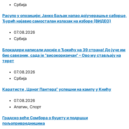
Србија
Расуло у опозицији: Јанко Баљак напао дојучерашње саборце,
Ђурић најавио самосталан излазак на изборе (ВИДЕО)
07.08.2026
Србија
Блокадери написали досије о Ђокићу на 39 страна! До јуче им
био савезник, сада је “високоризичан“ – Ово му стављају на
терет
07.08.2026
Србија
Каратисти „Црног Пантера“ успешни на кампу у Книћу
07.08.2026
Апатин
,
Спорт
Градско веће Сомбора о буџету и подршци
пољопривредницима