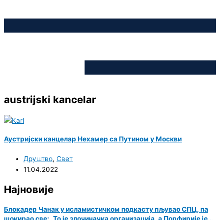
austrijski kancelar
Аустријски канцелар Нехамер са Путином у Москви
Друштво
,
Свет
11.04.2022
Најновије
Блокадер Чанак у исламистичком подкасту пљувао СПЦ, па
шокирао све: „То је злочиначка организација, а Порфирије је…