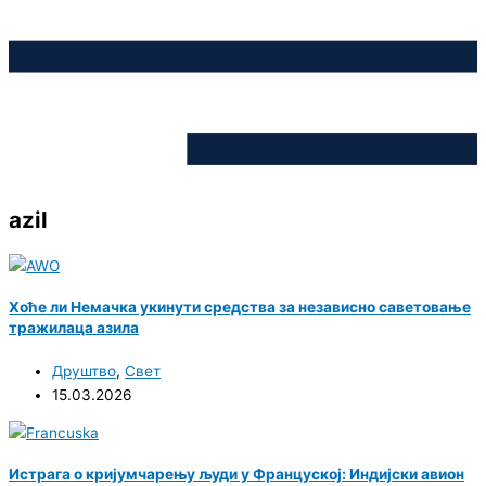
azil
Хоће ли Немачка укинути средства за независно саветовање
тражилаца азила
Друштво
,
Свет
15.03.2026
Истрага о кријумчарењу људи у Француској: Индијски авион