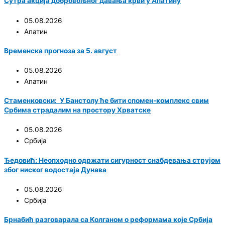
Сутра акција добровољног давања крви у Апатину
05.08.2026
Апатин
Временска прогноза за 5. август
05.08.2026
Апатин
Стаменковски: У Банстолу ће бити спомен-комплекс свим
Србима страдалим на простору Хрватске
05.08.2026
Србија
Ђедовић: Неопходно одржати сигурност снабдевања струјом
због ниског водостаја Дунава
05.08.2026
Србија
Брнабић разговарала са Колганом о реформама које Србија