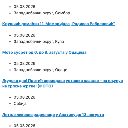
05.08.2026
Западнобачки округ
,
Сомбор
Крушчић домаћин 11. Меморијала „Радисав Рабреновић“
05.08.2026
Западнобачки округ
,
Кула
Мото сусрет од 6. до 8. августа у Оџацима
05.08.2026
Западнобачки округ
,
Оџаци
Људско дно! Протић оправдава усташко славље – па пљунуо
на српске жртве! (ФОТО)
05.08.2026
Србија
Летње ликовне радионице у Апатину до 13. августа
05.08.2026