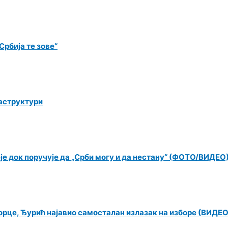
рбија те зове“
раструктури
еје док поручује да „Срби могу и да нестану“ (ФОТО/ВИДЕО
орце, Ђурић најавио самосталан излазак на изборе (ВИДЕО