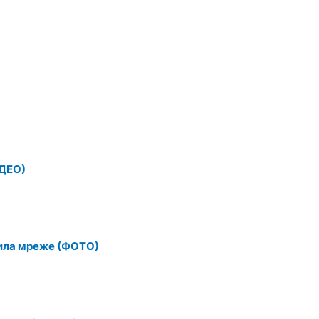
ИДЕО)
алила мреже (ФОТО)