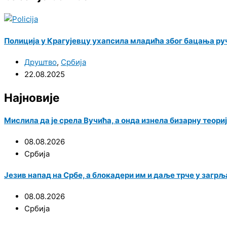
Полиција у Крагујевцу ухапсила младића због бацања ру
Друштво
,
Србија
22.08.2025
Најновије
Мислила да је срела Вучића, а онда изнела бизарну теор
08.08.2026
Србија
Језив напад на Србе, а блокадери им и даље трче у загр
08.08.2026
Србија