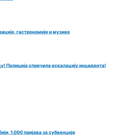
иције, гастрономије и музике
у! Полиција спречила ескалацију инцидента!
ји, 1.000 пријава за субвенције