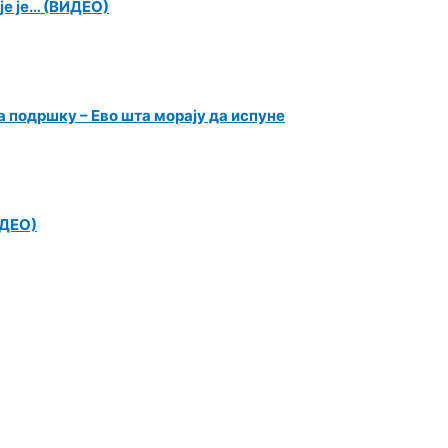
је је… (ВИДЕО)
 подршку – Ево шта морају да испуне
ИДЕО)