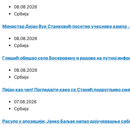
08.08.2026
Србија
Министар Дејан Вук Станковић посетио учеснике кампа „С
08.08.2026
Србија
Глишић обишао село Бесеровину и радове на путној инф
08.08.2026
Србија
Пијан као чеп! Погледајте како се Станић подругљиво см
07.08.2026
Србија
Расуло у опозицији: Јанко Баљак напао дојучерашње саб