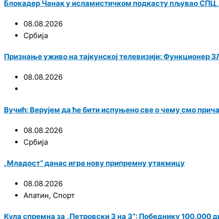
Блокадер Чанак у исламистичком подкасту пљувао СПЦ, па
08.08.2026
Србија
Признање уживо на тајкунској телевизији: Функционер ЗЛ
08.08.2026
Вучић: Верујем да ће бити испуњено све о чему смо при
08.08.2026
Србија
„Младост“ данас игра нову припремну утакмицу
08.08.2026
Апатин
,
Спорт
Кула спремна за „Петровски 3 на 3“: Победнику 100.000 