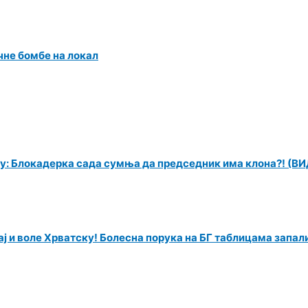
чне бомбе на локал
ију: Блокадерка сада сумња да председник има клона?! (В
љај и воле Хрватску! Болесна порука на БГ таблицама зап