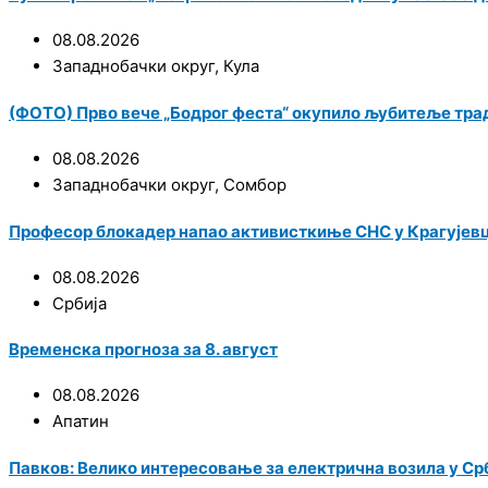
08.08.2026
Западнобачки округ
,
Кула
(ФОТО) Прво вече „Бодрог феста“ окупило љубитеље трад
08.08.2026
Западнобачки округ
,
Сомбор
Професор блокадер напао активисткиње СНС у Крагујевц
08.08.2026
Србија
Временска прогноза за 8. август
08.08.2026
Апатин
Павков: Велико интересовање за електрична возила у Срби