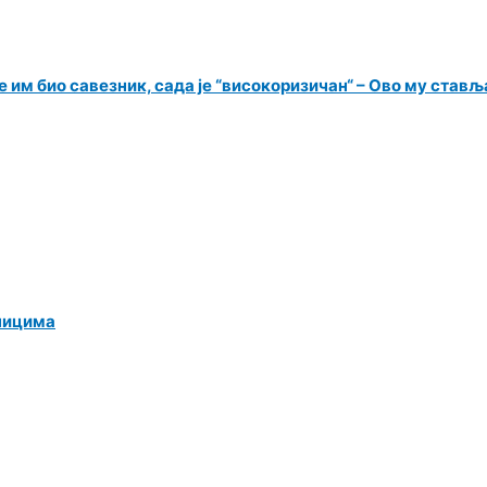
 им био савезник, сада је “високоризичан“ – Ово му ставља
ницима