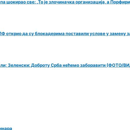
 шокирао све: „То је злочиначка организација, а Порфири
Ф открио да су блокадерима поставили услове у замену за
чали; Зеленски: Доброту Срба нећемо заборавити (ФОТО/В
динара