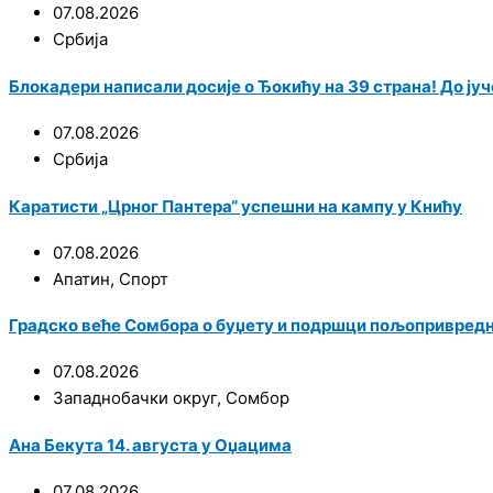
07.08.2026
Србија
Блокадери написали досије о Ђокићу на 39 страна! До јуче
07.08.2026
Србија
Каратисти „Црног Пантера“ успешни на кампу у Книћу
07.08.2026
Апатин
,
Спорт
Градско веће Сомбора о буџету и подршци пољопривред
07.08.2026
Западнобачки округ
,
Сомбор
Ана Бекута 14. августа у Оџацима
07.08.2026