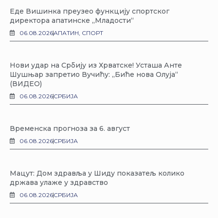
Еде Вишинка преузео функцију спортског
директора апатинске „Младости“
06.08.2026
АПАТИН
,
СПОРТ
Нови удар на Србију из Хрватске! Усташа Анте
Шушњар запретио Вучићу: „Биће нова Олуја“
(ВИДЕО)
06.08.2026
СРБИЈА
Временска прогноза за 6. август
06.08.2026
СРБИЈА
Мацут: Дом здравља у Шиду показатељ колико
држава улаже у здравство
06.08.2026
СРБИЈА