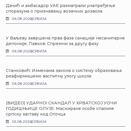
Дачић и амбасадор УАЕ разматрали унапређење
споразума о признавању возачких дозвола
06.08.2026
СРБИЈА
У Ваљеву завршена прва фаза санације несанитарне
депоније; Павков: Спремни за другу фазу
06.08.2026
СРБИЈА
Станковић: Изменама закона о систему образовања
реафирмишемо васпитну улогу школе
06.08.2026
СРБИЈА
(ВИДЕО) УДАРНО! СКАНДАЛ У ХРВАТСКОЈ УОЧИ
ГОДИШЊИЦЕ ОЛУЈЕ: Маскиране особе спалиле
српску заставу код Оточца
05.08.2026
СРБИЈА