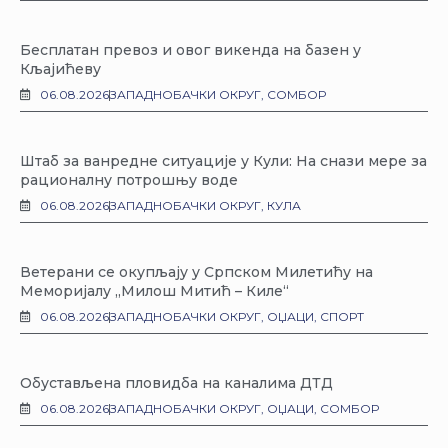
Бесплатан превоз и овог викенда на базен у
Кљајићеву
06.08.2026
ЗАПАДНОБАЧКИ ОКРУГ
,
СОМБОР
Штаб за ванредне ситуације у Кули: На снази мере за
рационалну потрошњу воде
06.08.2026
ЗАПАДНОБАЧКИ ОКРУГ
,
КУЛА
Ветерани се окупљају у Српском Милетићу на
Меморијалу „Милош Митић – Киле“
06.08.2026
ЗАПАДНОБАЧКИ ОКРУГ
,
ОЏАЦИ
,
СПОРТ
Обустављена пловидба на каналима ДТД
06.08.2026
ЗАПАДНОБАЧКИ ОКРУГ
,
ОЏАЦИ
,
СОМБОР