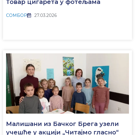
Товар цигарета у фотељама
СОМБОР
27.03.2026
Малишани из Бачког Брега узели
учешће у акцији „Читајмо гласно“