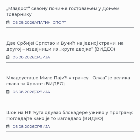
„Младост“ сезону почиње гостовањем у Доњем
Товарнику
06.08.2026
АПАТИН
,
СПОРТ
Две Србије! Српство и Вучић на једној страни, на
другој – издајници из „круга двојке“ (ВИДЕО)
06.08.2026
СРБИЈА
Младоусташе Миле Пајић у трансу: „Олуја“ је велика
слава за Хрвате (ВИДЕО)
06.08.2026
СРБИЈА
Шок на Н1! Ћута одувао блокадере уживо у програму:
Погледајте како је то изгледало (ВИДЕО)
06.08.2026
СРБИЈА