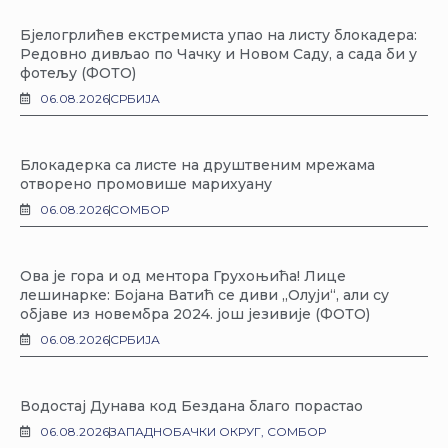
Бјелогрлићев екстремиста упао на листу блокадера:
Редовно дивљао по Чачку и Новом Саду, а сада би у
фотељу (ФОТО)
06.08.2026
СРБИЈА
Блокадерка са листе на друштвеним мрежама
отворено промовише марихуану
06.08.2026
СОМБОР
Ова је гора и од ментора Грухоњића! Лице
лешинарке: Бојана Ватић се диви „Олуји“, али су
објаве из новембра 2024. још језивије (ФОТО)
06.08.2026
СРБИЈА
Водостај Дунава код Бездана благо порастао
06.08.2026
ЗАПАДНОБАЧКИ ОКРУГ
,
СОМБОР