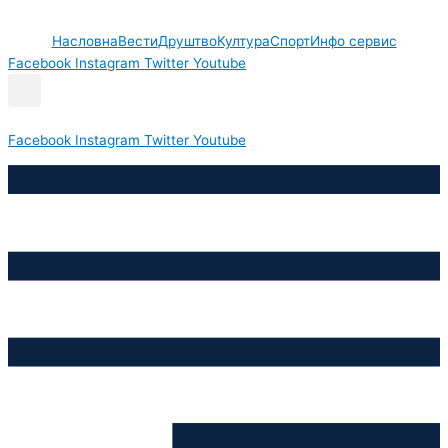
Пређи
на
Насловна
Вести
Друштво
Култура
Спорт
Инфо сервис
садржај
Facebook
Instagram
Twitter
Youtube
Facebook
Instagram
Twitter
Youtube