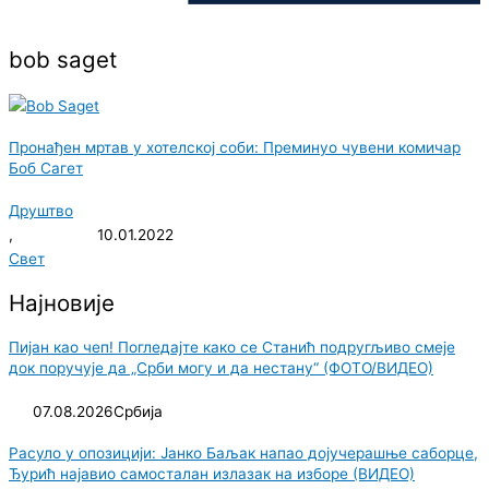
bob saget
Пронађен мртав у хотелској соби: Преминуо чувени комичар
Боб Сагет
Друштво
,
10.01.2022
Свет
Најновије
Пијан као чеп! Погледајте како се Станић подругљиво смеје
док поручује да „Срби могу и да нестану“ (ФОТО/ВИДЕО)
07.08.2026
Србија
Расуло у опозицији: Јанко Баљак напао дојучерашње саборце,
Ђурић најавио самосталан излазак на изборе (ВИДЕО)