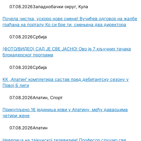
07.08.2026
Западнобачки округ
,
Кула
Почела чистка, ускоро нове смене! Вучићев одговор на жалбе
грађана на порталу Ко си бре ти, смењена два директора
07.08.2026
Србија
(ФОТО/ВИДЕО) САД ЈЕ СВЕ ЈАСНО! Ово је 7 кључних тачака
блокадерског програма
07.08.2026
Србија
KK „Апатин“ комплетира састав пред дебитантску сезону у
Првој Б лиги
07.08.2026
Апатин
,
Спорт
Прикупљено 16 јединица крви у Апатину, међу даваоцима
четири жене
07.08.2026
Апатин
Неверица на тајкунској телевизији! Професор срушио све