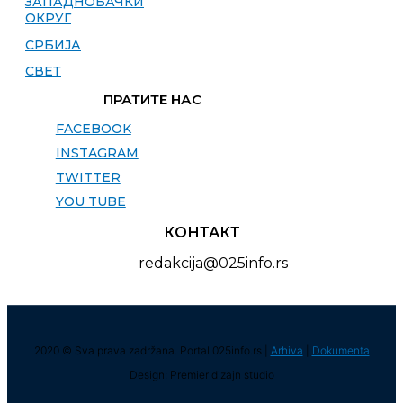
ЗАПАДНОБАЧКИ
ОКРУГ
СРБИЈА
СВЕТ
ПРАТИТЕ НАС
FACEBOOK
INSTAGRAM
TWITTER
YOU TUBE
КОНТАКТ
redakcija@025info.rs
2020 © Sva prava zadržana. Portal 025info.rs |
Arhiva
|
Dokumenta
Design: Premier dizajn studio