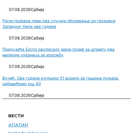
07.08.2026
Србија
Регистрована прва два случаја оболевања од грознице
Западног Нила ове године
07.08.2026
Србија
Предузеће Експо расписало јавни позив за штампу два
милиона улазница за изложбу
07.08.2026
Србија
Вучић: Ове године купљено 51 возило за гашење пожара,
набавићемо још 40
07.08.2026
Србија
ВЕСТИ
АПАТИН