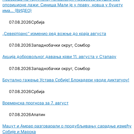
опозиционе лажи: Синиша Мали је у праву, новца у буџету
има… (ВИДЕО)
07.08.2026
Србија
„Севертранс“ изменио ред вожње до краја августа
07.08.2026
Западнобачки округ
,
Сомбор
Акција добровољног давања крви 11. августа у Стапару
07.08.2026
Западнобачки округ
,
Сомбор
Брутално гажење Устава Србије! Блокадери уводе диктатуру!
07.08.2026
Србија
Временска прогноза за 7. август
07.08.2026
Апатин
Мацут и Амрар разговарали о продубљивању сарадње између
Србије и Марока