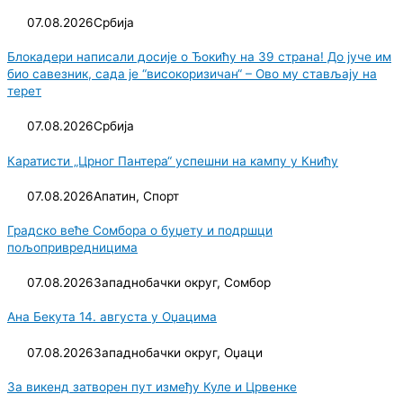
07.08.2026
Србија
Блокадери написали досије о Ђокићу на 39 страна! До јуче им
био савезник, сада је “високоризичан“ – Ово му стављају на
терет
07.08.2026
Србија
Каратисти „Црног Пантера“ успешни на кампу у Книћу
07.08.2026
Апатин
,
Спорт
Градско веће Сомбора о буџету и подршци
пољопривредницима
07.08.2026
Западнобачки округ
,
Сомбор
Ана Бекута 14. августа у Оџацима
07.08.2026
Западнобачки округ
,
Оџаци
За викенд затворен пут између Куле и Црвенке