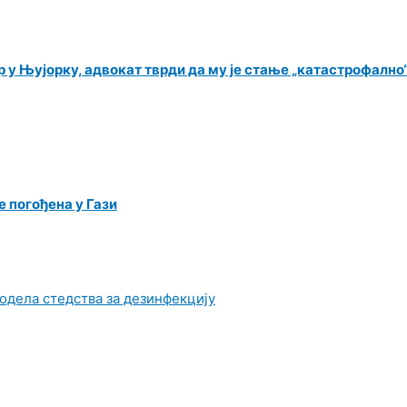
р у Њујорку, адвокат тврди да му је стање „катастрофално
е погођена у Гази