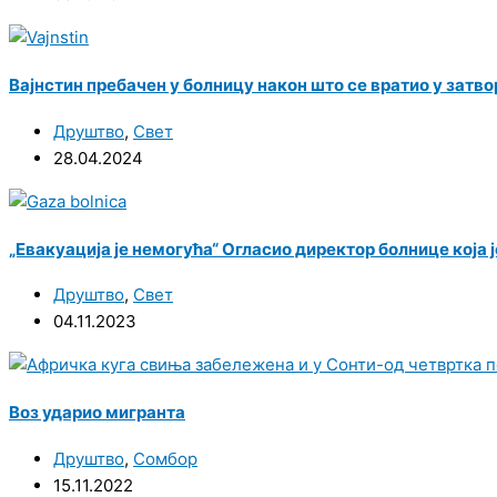
Вајнстин пребачен у болницу након што се вратио у затво
Друштво
,
Свет
28.04.2024
„Евакуација је немогућа“ Огласио директор болнице која ј
Друштво
,
Свет
04.11.2023
Воз ударио мигранта
Друштво
,
Сомбор
15.11.2022