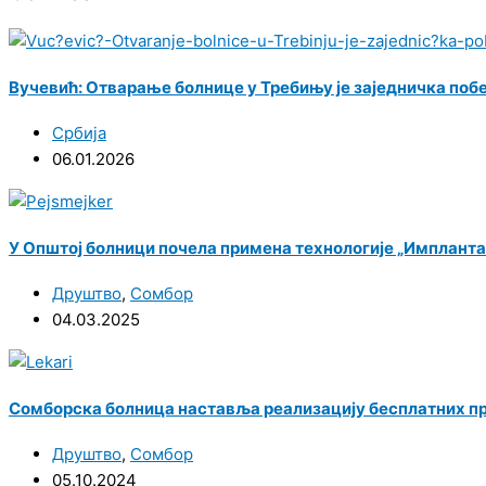
Вучевић: Отварање болнице у Требињу је заједничка поб
Србија
06.01.2026
У Општој болници почела примена технологије „Импланта
Друштво
,
Сомбор
04.03.2025
Сомборска болница наставља реализацију бесплатних п
Друштво
,
Сомбор
05.10.2024