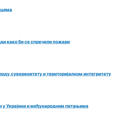
лцима
оди како би се спречили пожари
роду,суверенитету и територијалном интегритету
и у Украјини и међународним питањима