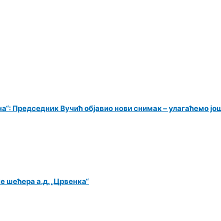
а“: Председник Вучић објавио нови снимак – улагаћемо јо
 шећера а.д. „Црвенка“