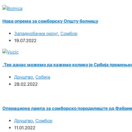
Нова опрема за сомборску Општу болницу
Западнобачки округ
,
Сомбор
19.07.2022
„Тек данас можемо да кажемо колико је Србија промењен
Друштво
,
Србија
28.02.2022
Операциона лампа за сомборско породилиште од Фабрике
Друштво
,
Сомбор
11.01.2022