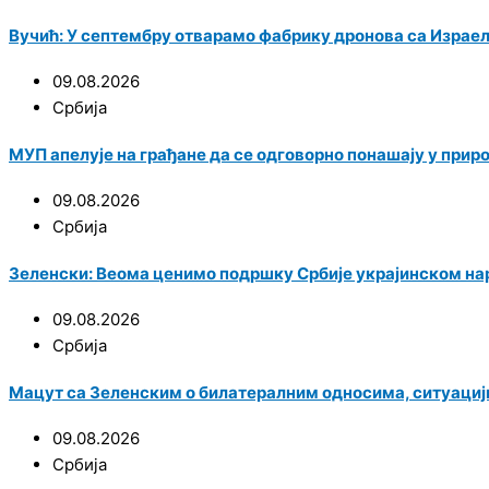
Вучић: У септембру отварамо фабрику дронова са Израе
09.08.2026
Србија
МУП апелује на грађане да се одговорно понашају у прир
09.08.2026
Србија
Зеленски: Веома ценимо подршку Србије украјинском на
09.08.2026
Србија
Мацут са Зеленским о билатералним односима, ситуациј
09.08.2026
Србија