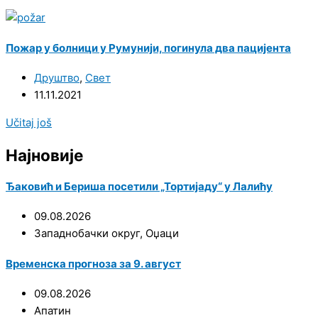
Пожар у болници у Румунији, погинула два пацијента
Друштво
,
Свет
11.11.2021
Učitaj još
Најновије
Ђаковић и Бериша посетили „Тортијаду“ у Лалићу
09.08.2026
Западнобачки округ
,
Оџаци
Временска прогноза за 9. август
09.08.2026
Апатин