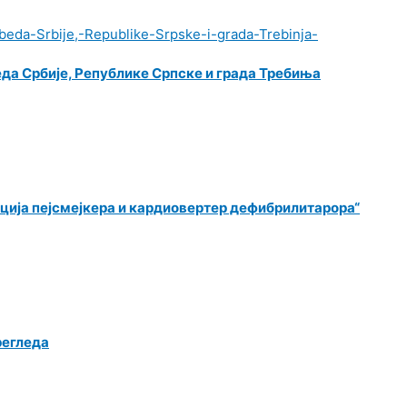
еда Србије, Републике Српске и града Требиња
ција пејсмејкера и кардиовертер дефибрилитарора“
регледа