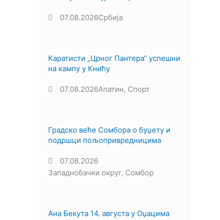
07.08.2026
Србија
Каратисти „Црног Пантера“ успешни
на кампу у Книћу
07.08.2026
Апатин
,
Спорт
Градско веће Сомбора о буџету и
подршци пољопривредницима
07.08.2026
Западнобачки округ
,
Сомбор
Ана Бекута 14. августа у Оџацима