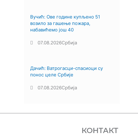
Вучић: Ове године купљено 51
возило за гашење пожара,
набавићемо још 40
07.08.2026
Србија
Дачић: Ватрогасци-спасиоци су
понос целе Србије
07.08.2026
Србија
КОНТАКТ