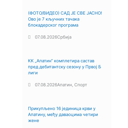
(ФОТО/ВИДЕО) САД ЈЕ СВЕ ЈАСНО!
Ово је 7 кључних тачака
блокадерског програма
07.08.2026
Србија
KK „Апатин“ комплетира састав
пред дебитантску сезону у Првој Б
лиги
07.08.2026
Апатин
,
Спорт
Прикупљено 16 јединица крви у
Апатину, међу даваоцима четири
жене