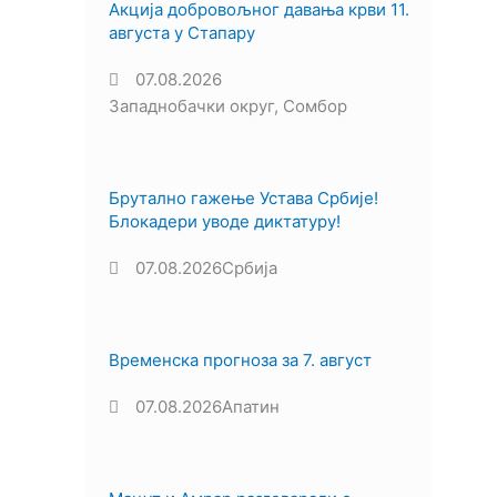
Акција добровољног давања крви 11.
августа у Стапару
07.08.2026
Западнобачки округ
,
Сомбор
Брутално гажење Устава Србије!
Блокадери уводе диктатуру!
07.08.2026
Србија
Временска прогноза за 7. август
07.08.2026
Апатин