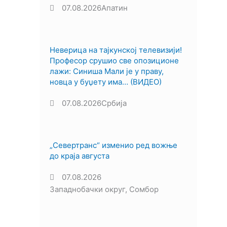
07.08.2026
Апатин
Неверица на тајкунској телевизији!
Професор срушио све опозиционе
лажи: Синиша Мали је у праву,
новца у буџету има… (ВИДЕО)
07.08.2026
Србија
„Севертранс“ изменио ред вожње
до краја августа
07.08.2026
Западнобачки округ
,
Сомбор