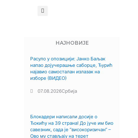
НАЈНОВИЈЕ
Расуло у опозицији: Јанко Баљак
напао дојучерашње саборце, Ђурић
најавио самосталан излазак на
изборе (ВИДЕО)
07.08.2026
Србија
Блокадери написали досије о
Ђокићу на 39 страна! До јуче им био
савезник, сада је “високоризичан“ –
Ово му стављају на терет