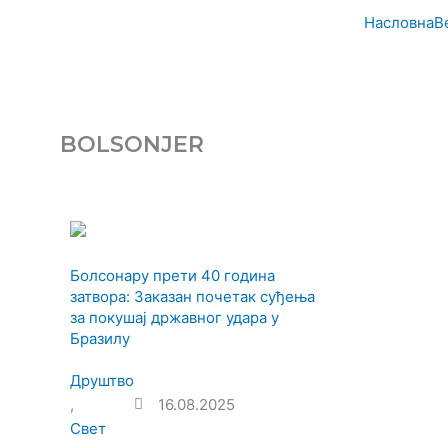
Пређи
Насловна
В
на
садржај
BOLSONJER
Болсонару прети 40 година
затвора: Заказан почетак суђења
за покушај државног удара у
Бразилу
Друштво
,
16.08.2025
Свет