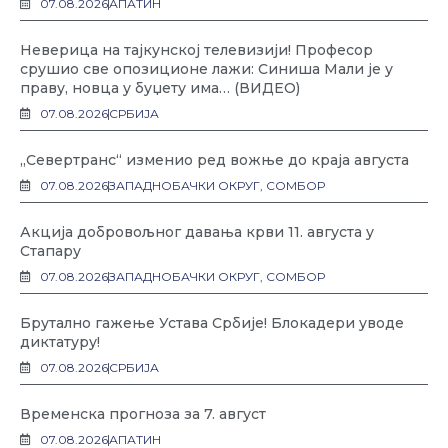
07.08.2026
АПАТИН
Неверица на тајкунској телевизији! Професор
срушио све опозиционе лажи: Синиша Мали је у
праву, новца у буџету има… (ВИДЕО)
07.08.2026
СРБИЈА
„Севертранс“ изменио ред вожње до краја августа
07.08.2026
ЗАПАДНОБАЧКИ ОКРУГ
,
СОМБОР
Акција добровољног давања крви 11. августа у
Стапару
07.08.2026
ЗАПАДНОБАЧКИ ОКРУГ
,
СОМБОР
Брутално гажење Устава Србије! Блокадери уводе
диктатуру!
07.08.2026
СРБИЈА
Временска прогноза за 7. август
07.08.2026
АПАТИН