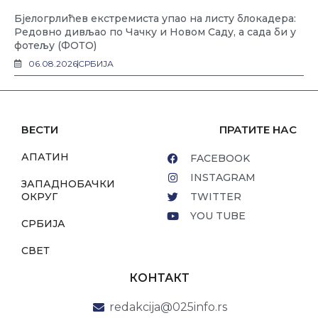
Бјелогрлићев екстремиста упао на листу блокадера:
Редовно дивљао по Чачку и Новом Саду, а сада би у
фотељу (ФОТО)
06.08.2026
СРБИЈА
ВЕСТИ
ПРАТИТЕ НАС
АПАТИН
FACEBOOK
INSTAGRAM
ЗАПАДНОБАЧКИ
ОКРУГ
TWITTER
YOU TUBE
СРБИЈА
СВЕТ
КОНТАКТ
redakcija@025info.rs