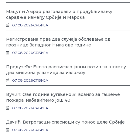
Мацут и Амрар разговарали о продубљивању
сарадње између Србије и Марока
07.08.2026
СРБИЈА
Регистрована прва два случаја оболевања од
грознице Западног Нила ове године
07.08.2026
СРБИЈА
Предузеће Експо расписало јавни позив за штампу
два милиона улазница за изложбу
07.08.2026
СРБИЈА
Вучић: Ове године купљено 51 возило за гашење
пожара, набавићемо још 40
07.08.2026
СРБИЈА
Дачић: Ватрогасци-спасиоци су понос целе Србије
07.08.2026
СРБИЈА