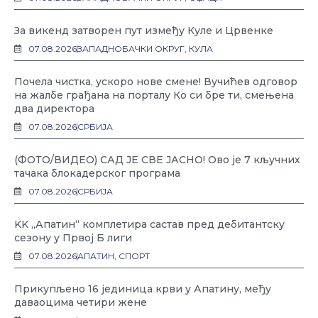
За викенд затворен пут између Куле и Црвенке
07.08.2026
ЗАПАДНОБАЧКИ ОКРУГ
,
КУЛА
Почела чистка, ускоро нове смене! Вучићев одговор
на жалбе грађана на порталу Ко си бре ти, смењена
два директора
07.08.2026
СРБИЈА
(ФОТО/ВИДЕО) САД ЈЕ СВЕ ЈАСНО! Ово је 7 кључних
тачака блокадерског програма
07.08.2026
СРБИЈА
KK „Апатин“ комплетира састав пред дебитантску
сезону у Првој Б лиги
07.08.2026
АПАТИН
,
СПОРТ
Прикупљено 16 јединица крви у Апатину, међу
даваоцима четири жене