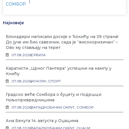
СОМБОР
Најновије
Блокадери написали досије о Ђокићу на 39 страна!
До јуче им био савезник, сада је “високоризичан“ –
Ово му стављају на терет
07.08.2026
СРБИЈА
Каратисти „Црног Пантера“ успешни на кампу у
Книћу
07.08.2026
АПАТИН
,
СПОРТ
Градско веће Сомбора о буџету и подршци
пољопривредницима
07.08.2026
ЗАПАДНОБАЧКИ ОКРУГ
,
СОМБОР
Ана Бекута 14. августа у Оџацима
07.08.2026
ЗАПАДНОБАЧКИ ОКРУГ
,
ОЏАЦИ