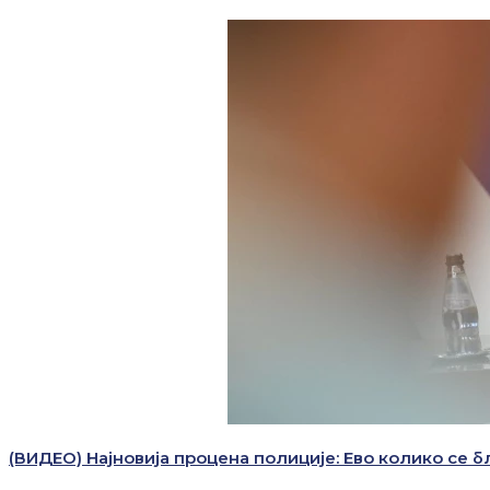
(ВИДЕО) Најновија процена полиције: Ево колико се 