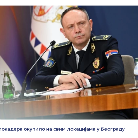
блокадера окупило на свим локацијама у Београду