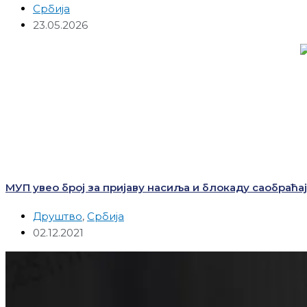
Србија
23.05.2026
МУП увео број за пријаву насиља и блокаду саобраћа
Друштво
,
Србија
02.12.2021