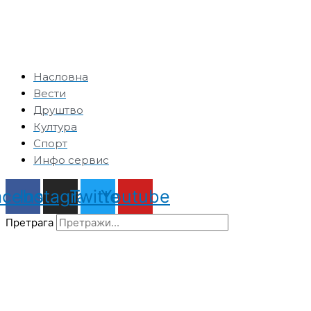
Насловна
Вести
Друштво
Култура
Спорт
Инфо сервис
acebook
Instagram
Twitter
Youtube
Претрага