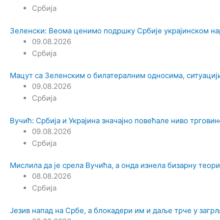
Србија
Зеленски: Веома ценимо подршку Србије украјинском на
09.08.2026
Србија
Мацут са Зеленским о билатералним односима, ситуациј
09.08.2026
Србија
Вучић: Србија и Украјина значајно повећале ниво тргови
09.08.2026
Србија
Мислила да је срела Вучића, а онда изнела бизарну теор
08.08.2026
Србија
Језив напад на Србе, а блокадери им и даље трче у загр