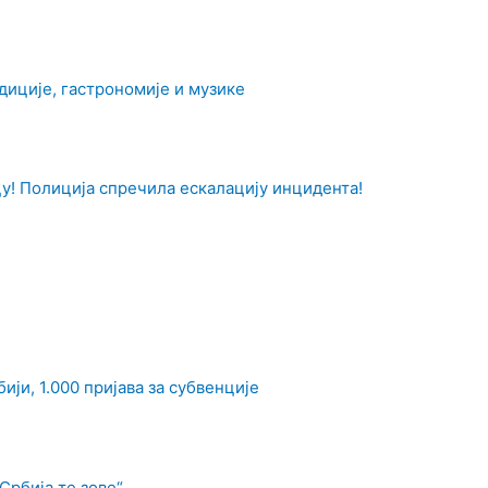
иције, гастрономије и музике
у! Полиција спречила ескалацију инцидента!
ји, 1.000 пријава за субвенције
Србија те зове“