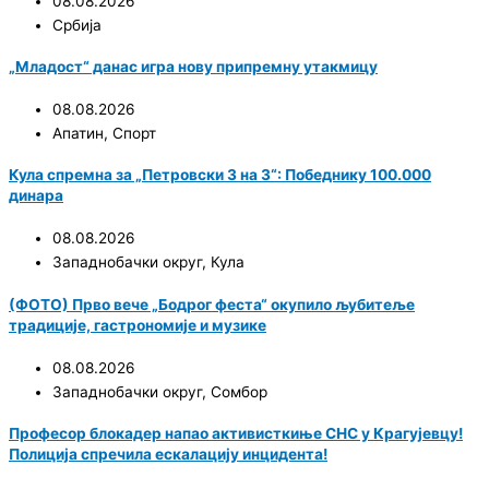
08.08.2026
Србија
„Младост“ данас игра нову припремну утакмицу
08.08.2026
Апатин
,
Спорт
Кула спремна за „Петровски 3 на 3“: Победнику 100.000
динара
08.08.2026
Западнобачки округ
,
Кула
(ФОТО) Прво вече „Бодрог феста“ окупило љубитеље
традиције, гастрономије и музике
08.08.2026
Западнобачки округ
,
Сомбор
Професор блокадер напао активисткиње СНС у Крагујевцу!
Полиција спречила ескалацију инцидента!