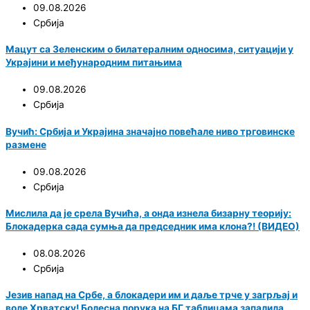
09.08.2026
Србија
Мацут са Зеленским о билатералним односима, ситуацији у
Украјини и међународним питањима
09.08.2026
Србија
Вучић: Србија и Украјина значајно повећале ниво трговинске
размене
09.08.2026
Србија
Мислила да је срела Вучића, а онда изнела бизарну теорију:
Блокадерка сада сумња да председник има клона?! (ВИДЕО)
08.08.2026
Србија
Језив напад на Србе, а блокадери им и даље трче у загрљај и
воле Хрватску! Болесна порука на БГ таблицама запалила