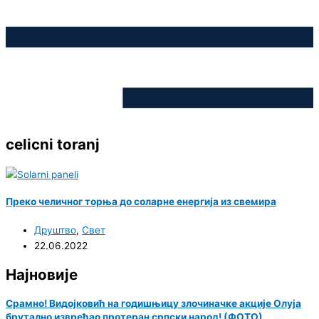
celicni toranj
Преко челичног торња до соларне енергија из свемира
Друштво
,
Свет
22.06.2022
Најновије
Срамно! Видојковић на годишњицу злочиначке акције Олуја
брутално извређао протеран српски народ! (ФОТО)