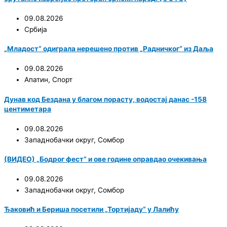
09.08.2026
Србија
„Младост“ одиграла нерешено против „Радничког“ из Даља
09.08.2026
Апатин
,
Спорт
Дунав код Бездана у благом порасту, водостај данас -158
центиметара
09.08.2026
Западнобачки округ
,
Сомбор
(ВИДЕО) „Бодрог фест“ и ове године оправдао очекивања
09.08.2026
Западнобачки округ
,
Сомбор
Ђаковић и Бериша посетили „Тортијаду“ у Лалићу