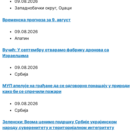
09.08.2026
Западнобачки округ
,
Оџаци
Временска прогноза за 9. август
09.08.2026
Апатин
Вучић: У септембру отварамо фабрику дронова са
Израелцима
09.08.2026
Србија
МУП апелује на грађане да се одговорно понашају у природи
како би се спречили пожари
09.08.2026
Србија
Зеленски: Веома ценимо подршку Србије украјинском
народу,суверенитету и територијалном интегритету