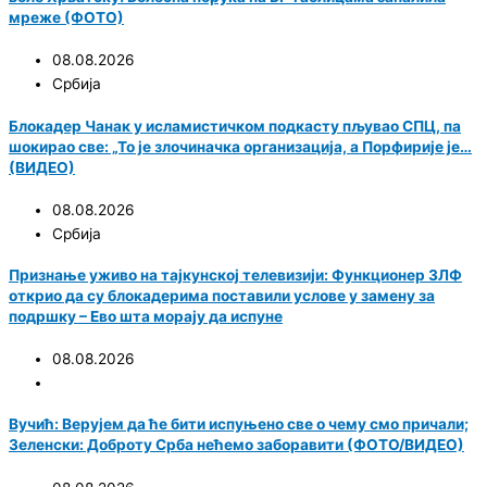
мреже (ФОТО)
08.08.2026
Србија
Блокадер Чанак у исламистичком подкасту пљувао СПЦ, па
шокирао све: „То је злочиначка организација, а Порфирије је…
(ВИДЕО)
08.08.2026
Србија
Признање уживо на тајкунској телевизији: Функционер ЗЛФ
открио да су блокадерима поставили услове у замену за
подршку – Ево шта морају да испуне
08.08.2026
Вучић: Верујем да ће бити испуњено све о чему смо причали;
Зеленски: Доброту Срба нећемо заборавити (ФОТО/ВИДЕО)