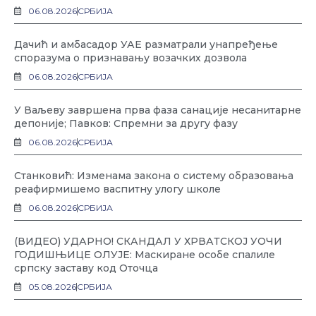
06.08.2026
СРБИЈА
Дачић и амбасадор УАЕ разматрали унапређење
споразума о признавању возачких дозвола
06.08.2026
СРБИЈА
У Ваљеву завршена прва фаза санације несанитарне
депоније; Павков: Спремни за другу фазу
06.08.2026
СРБИЈА
Станковић: Изменама закона о систему образовања
реафирмишемо васпитну улогу школе
06.08.2026
СРБИЈА
(ВИДЕО) УДАРНО! СКАНДАЛ У ХРВАТСКОЈ УОЧИ
ГОДИШЊИЦЕ ОЛУЈЕ: Маскиране особе спалиле
српску заставу код Оточца
05.08.2026
СРБИЈА