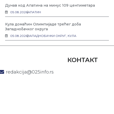
Дунав код Апатина на минус 109 центиметара
05.08.2026
АПАТИН
Кула домаћин Олимпијаде трећег доба
Западнобачког округа
05.08.2026
ЗАПАДНОБАЧКИ ОКРУГ
,
КУЛА
КОНТАКТ
redakcija@025info.rs