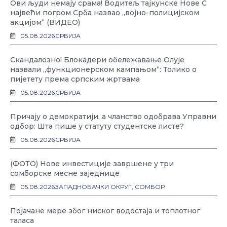
Ови људи немају срама! Водитељ тајкунске Нове С
највећи погром Срба назвао „војно-полицијском
акцијом“ (ВИДЕО)
05.08.2026
СРБИЈА
Скандалозно! Блокадери обележавање Олује
назвали „функционерском кампањом“: Толико о
пијетету према српским жртвама
05.08.2026
СРБИЈА
Причају о демократији, а чланство одобрава Управни
одбор: Шта пише у статуту студентске листе?
05.08.2026
СРБИЈА
(ФОТО) Нове инвестиције завршене у три
сомборске месне заједнице
05.08.2026
ЗАПАДНОБАЧКИ ОКРУГ
,
СОМБОР
Појачане мере због ниског водостаја и топлотног
таласа