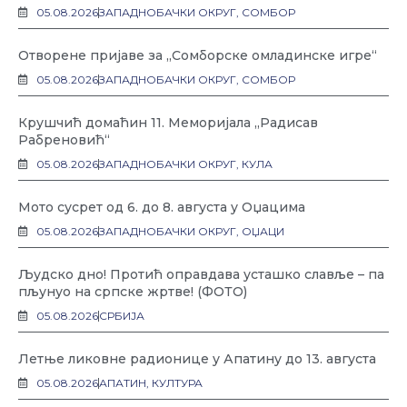
05.08.2026
ЗАПАДНОБАЧКИ ОКРУГ
,
СОМБОР
Отворене пријаве за „Сомборске омладинске игре“
05.08.2026
ЗАПАДНОБАЧКИ ОКРУГ
,
СОМБОР
Крушчић домаћин 11. Меморијала „Радисав
Рабреновић“
05.08.2026
ЗАПАДНОБАЧКИ ОКРУГ
,
КУЛА
Мото сусрет од 6. до 8. августа у Оџацима
05.08.2026
ЗАПАДНОБАЧКИ ОКРУГ
,
ОЏАЦИ
Људско дно! Протић оправдава усташко славље – па
пљунуо на српске жртве! (ФОТО)
05.08.2026
СРБИЈА
Летње ликовне радионице у Апатину до 13. августа
05.08.2026
АПАТИН
,
КУЛТУРА