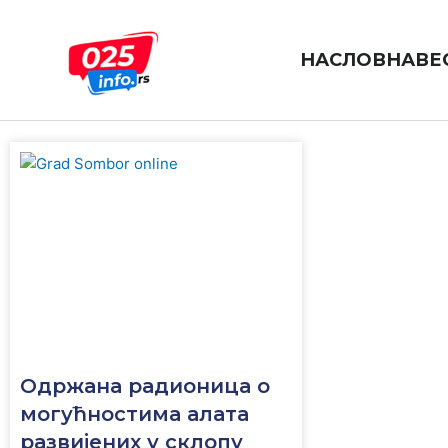
Пређи
на
садржај
НАСЛОВНА
ВЕ
cinema
Одржана радионица о
могућностима алата
развијених у склопу