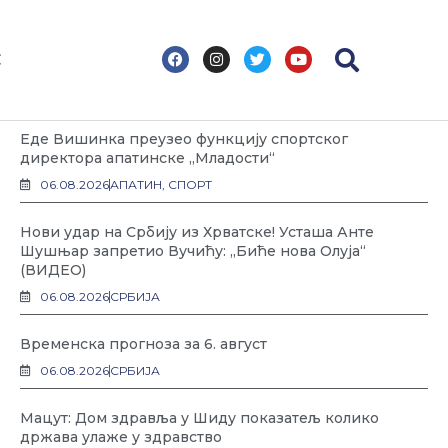
F
I
T
Y
С
a
n
w
o
c
s
i
u
Најновије
e
t
t
t
b
a
t
u
o
g
e
b
Еде Вишинка преузео функцију спортског
o
r
r
e
k
a
директора апатинске „Младости“
m
06.08.2026
АПАТИН
,
СПОРТ
Нови удар на Србију из Хрватске! Усташа Анте
Шушњар запретио Вучићу: „Биће нова Олуја“
(ВИДЕО)
06.08.2026
СРБИЈА
Временска прогноза за 6. август
06.08.2026
СРБИЈА
Мацут: Дом здравља у Шиду показатељ колико
држава улаже у здравство