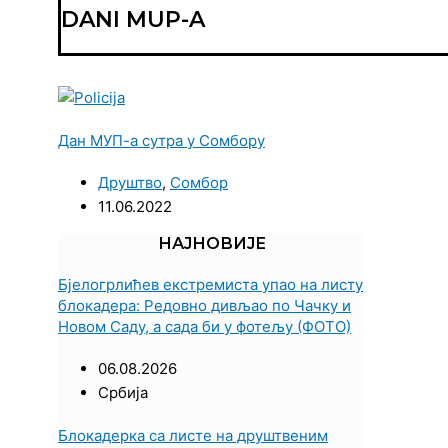
DANI MUP-A
Дан МУП-а сутра у Сомбору
Друштво
,
Сомбор
11.06.2022
НАЈНОВИЈЕ
Бјелогрлићев екстремиста упао на листу
блокадера: Редовно дивљао по Чачку и
Новом Саду, а сада би у фотељу (ФОТО)
06.08.2026
Србија
Блокадерка са листе на друштвеним