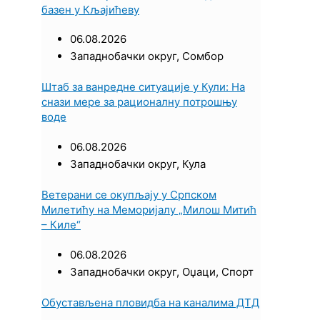
базен у Кљајићеву
06.08.2026
Западнобачки округ
,
Сомбор
Штаб за ванредне ситуације у Кули: На
снази мере за рационалну потрошњу
воде
06.08.2026
Западнобачки округ
,
Кула
Ветерани се окупљају у Српском
Милетићу на Меморијалу „Милош Митић
– Киле“
06.08.2026
Западнобачки округ
,
Оџаци
,
Спорт
Обустављена пловидба на каналима ДТД