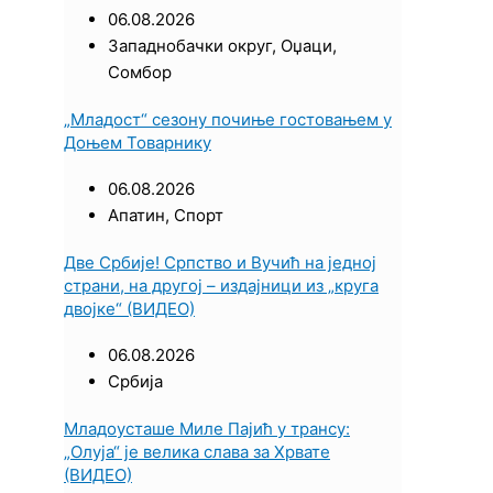
06.08.2026
Западнобачки округ
,
Оџаци
,
Сомбор
„Младост“ сезону почиње гостовањем у
Доњем Товарнику
06.08.2026
Апатин
,
Спорт
Две Србије! Српство и Вучић на једној
страни, на другој – издајници из „круга
двојке“ (ВИДЕО)
06.08.2026
Србија
Младоусташе Миле Пајић у трансу:
„Олуја“ је велика слава за Хрвате
(ВИДЕО)