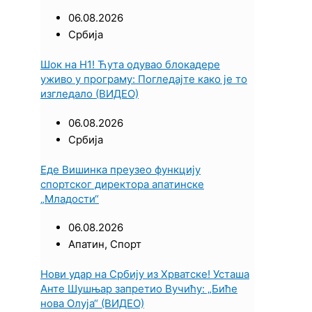
06.08.2026
Србија
Шок на Н1! Ћута одувао блокадере
уживо у програму: Погледајте како је то
изгледало (ВИДЕО)
06.08.2026
Србија
Еде Вишинка преузео функцију
спортског директора апатинске
„Младости“
06.08.2026
Апатин
,
Спорт
Нови удар на Србију из Хрватске! Усташа
Анте Шушњар запретио Вучићу: „Биће
нова Олуја“ (ВИДЕО)