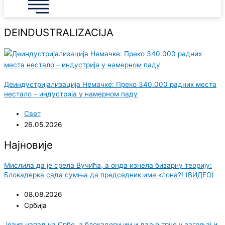
DEINDUSTRALIZACIJA
Деиндустријализација Немачке: Преко 340.000 радних места
нестало – индустрија у намерном паду
Свет
26.05.2026
Најновије
Мислила да је срела Вучића, а онда изнела бизарну теорију:
Блокадерка сада сумња да председник има клона?! (ВИДЕО)
08.08.2026
Србија
Језив напад на Србе, а блокадери им и даље трче у загрљај и