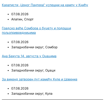
Каратисти „Црног Пантера“ успешни на кампу у Книћу
07.08.2026
Апатин
,
Спорт
Градско веће Сомбора о буџету и подршци
пољопривредницима
07.08.2026
Западнобачки округ
,
Сомбор
Ана Бекута 14. августа у Оџацима
07.08.2026
Западнобачки округ
,
Оџаци
За викенд затворен пут између Куле и Црвенке
07.08.2026
Западнобачки округ
,
Кула