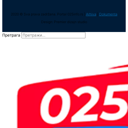
2020 © Sva prava zadržana. Portal 025info.rs |
Arhiva
|
Dokumenta
Design: Premier dizajn studio
Претрага