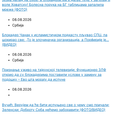
воле Хрватску! Болесна порука на БГ таблицама запалила
мреже (ФОТО)
08.08.2026
Србија
Блокадер Чанак у исламистичком подкасту пљувао СПЦ, па
шокирао све: „То је злочиначка организација, а Порфирије је…
(ВИДЕО)
08.08.2026
Србија
Признање уживо на тајкунској телевизији: Функционер ЗЛФ
открио да су блокадерима поставили услове у замену за
подршку – Ево шта морају да испуне
08.08.2026
Вучић: Верујем да ће бити испуњено све о чему смо причали;
Зеленски: Доброту Срба нећемо заборавити (ФОТО/ВИДЕО)