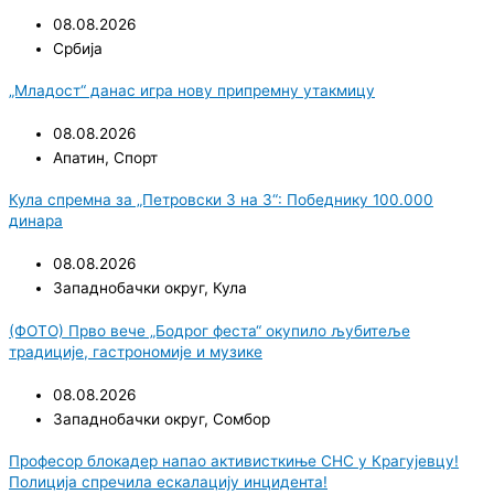
08.08.2026
Србија
„Младост“ данас игра нову припремну утакмицу
08.08.2026
Апатин
,
Спорт
Кула спремна за „Петровски 3 на 3“: Победнику 100.000
динара
08.08.2026
Западнобачки округ
,
Кула
(ФОТО) Прво вече „Бодрог феста“ окупило љубитеље
традиције, гастрономије и музике
08.08.2026
Западнобачки округ
,
Сомбор
Професор блокадер напао активисткиње СНС у Крагујевцу!
Полиција спречила ескалацију инцидента!