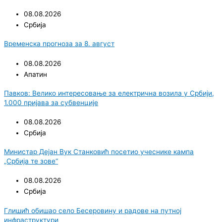
08.08.2026
Србија
Временска прогноза за 8. август
08.08.2026
Апатин
Павков: Велико интересовање за електрична возила у Србији,
1.000 пријава за субвенције
08.08.2026
Србија
Министар Дејан Вук Станковић посетио учеснике кампа
„Србија те зове“
08.08.2026
Србија
Глишић обишао село Бесеровину и радове на путној
инфраструктури