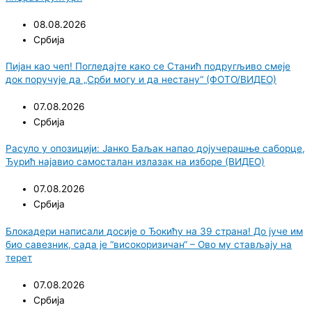
08.08.2026
Србија
Пијан као чеп! Погледајте како се Станић подругљиво смеје
док поручује да „Срби могу и да нестану“ (ФОТО/ВИДЕО)
07.08.2026
Србија
Расуло у опозицији: Јанко Баљак напао дојучерашње саборце,
Ђурић најавио самосталан излазак на изборе (ВИДЕО)
07.08.2026
Србија
Блокадери написали досије о Ђокићу на 39 страна! До јуче им
био савезник, сада је “високоризичан“ – Ово му стављају на
терет
07.08.2026
Србија