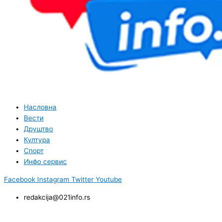
Насловна
Вести
Друштво
Култура
Спорт
Инфо сервис
Facebook
Instagram
Twitter
Youtube
redakcija@021info.rs