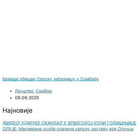
Бериша обишао Српску читаоницу у Сомбору
Друштво
,
Сомбор
09.09.2025
Најновије
(ВИДЕО) УДАРНО! СКАНДАЛ У ХРВАТСКОЈ УОЧИ ГОДИШЊИЦЕ
ОЛУЈЕ: Маскиране особе спалиле српску заставу код Оточца