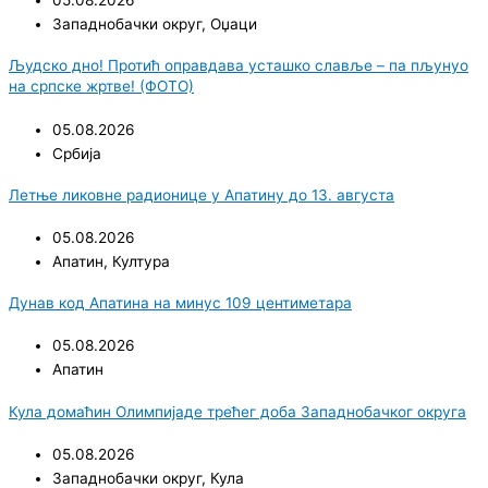
05.08.2026
Западнобачки округ
,
Оџаци
Људско дно! Протић оправдава усташко славље – па пљунуо
на српске жртве! (ФОТО)
05.08.2026
Србија
Летње ликовне радионице у Апатину до 13. августа
05.08.2026
Апатин
,
Култура
Дунав код Апатина на минус 109 центиметара
05.08.2026
Апатин
Кула домаћин Олимпијаде трећег доба Западнобачког округа
05.08.2026
Западнобачки округ
,
Кула