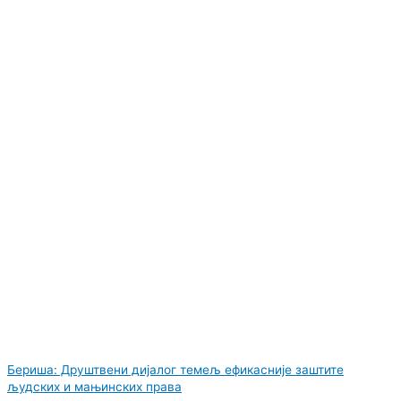
Бериша: Друштвени дијалог темељ ефикасније заштите
људских и мањинских права