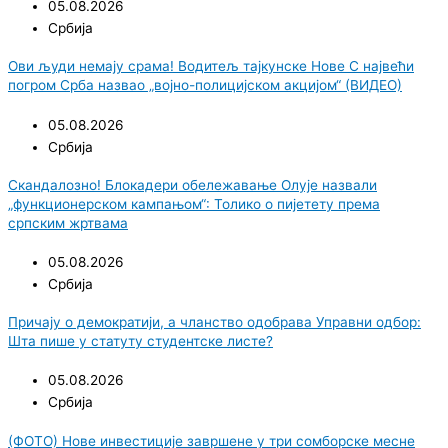
05.08.2026
Србија
Ови људи немају срама! Водитељ тајкунске Нове С највећи
погром Срба назвао „војно-полицијском акцијом“ (ВИДЕО)
05.08.2026
Србија
Скандалозно! Блокадери обележавање Олује назвали
„функционерском кампањом“: Толико о пијетету према
српским жртвама
05.08.2026
Србија
Причају о демократији, а чланство одобрава Управни одбор:
Шта пише у статуту студентске листе?
05.08.2026
Србија
(ФОТО) Нове инвестиције завршене у три сомборске месне