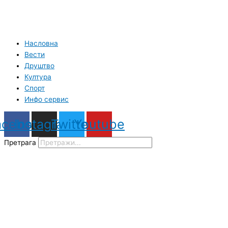
Насловна
Вести
Друштво
Култура
Спорт
Инфо сервис
acebook
Instagram
Twitter
Youtube
Претрага