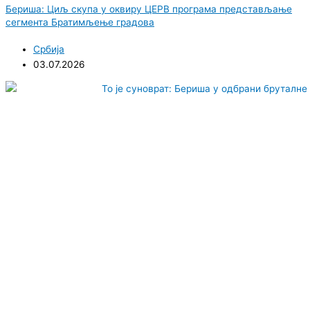
Бериша: Циљ скупа у оквиру ЦЕРВ програма представљање
сегмента Братимљење градова
Србија
03.07.2026