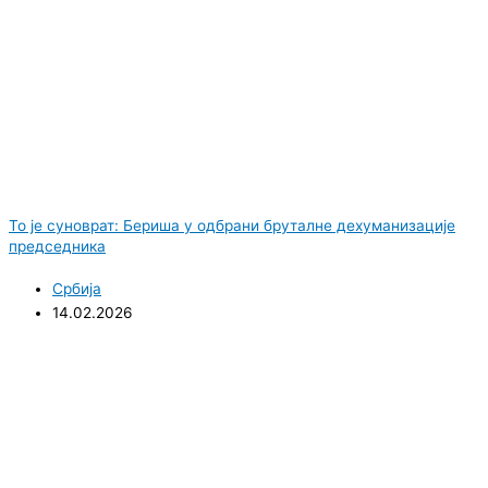
То је суноврат: Бериша у одбрани бруталне дехуманизације
председника
Србија
14.02.2026