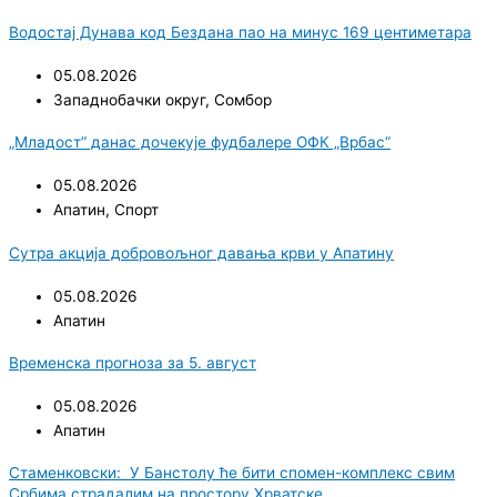
Водостај Дунава код Бездана пао на минус 169 центиметара
05.08.2026
Западнобачки округ
,
Сомбор
„Младост“ данас дочекује фудбалере ОФК „Врбас“
05.08.2026
Апатин
,
Спорт
Сутра акција добровољног давања крви у Апатину
05.08.2026
Апатин
Временска прогноза за 5. август
05.08.2026
Апатин
Стаменковски: У Банстолу ће бити спомен-комплекс свим
Србима страдалим на простору Хрватске