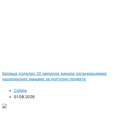
Бериша доделио 30 милиона динара организацијама
националних мањина за културне пројекте
Србија
01.08.2026