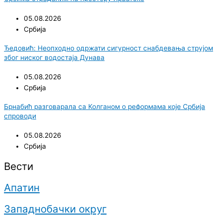
05.08.2026
Србија
Ђедовић: Неопходно одржати сигурност снабдевања струјом
због ниског водостаја Дунава
05.08.2026
Србија
Брнабић разговарала са Колганом о реформама које Србија
спроводи
05.08.2026
Србија
Вести
Апатин
Западнобачки округ