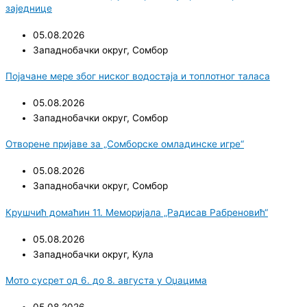
заједнице
05.08.2026
Западнобачки округ
,
Сомбор
Појачане мере због ниског водостаја и топлотног таласа
05.08.2026
Западнобачки округ
,
Сомбор
Отворене пријаве за „Сомборске омладинске игре“
05.08.2026
Западнобачки округ
,
Сомбор
Крушчић домаћин 11. Меморијала „Радисав Рабреновић“
05.08.2026
Западнобачки округ
,
Кула
Мото сусрет од 6. до 8. августа у Оџацима