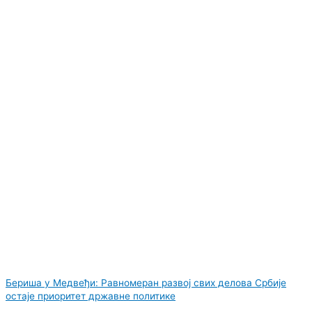
Бериша у Медвеђи: Равномеран развој свих делова Србије
остаје приоритет државне политике