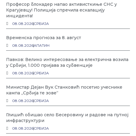
Професор блокадер напао активисткиње СНС у
Крагујевцу! Полиција спречила ескалацију
инцидента!
08.08.2026
СРБИЈА
Временска прогноза за 8. август
08.08.2026
АПАТИН
Павков: Велико интересовање за електрична возила
у Србији, 1.000 пријава за субвенције
08.08.2026
СРБИЈА
Министар Дејан Вук Станковић посетио учеснике
кампа „Србија те зове“
08.08.2026
СРБИЈА
Глишић обишао село Бесеровину и радове на путној
инфраструктури
08.08.2026
СРБИЈА