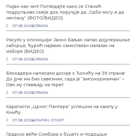
Пијан као чеп! Погледајте како се Станић
подругљиво смеје док поручује да „Срби могу и да
нестану“ (ФОТО/ВИДЕО)
07.08.2026
СРБИЈА
Расуло у опозицији: Јанко Баљак напао дојучерашње
саборце, Ђурић најавио самосталан излазак на
изборе (ВИДЕО)
07.08.2026
СРБИЈА
Блокадери написали досије о Ђокићу на 39 страна!
До јуче им био савезник, сада је “високоризичан“ –
Ово му стављају на терет
07.08.2026
СРБИЈА
Каратисти „Црног Пантера“ успешни на кампу у
Книћу
07.08.2026
АПАТИН
,
СПОРТ
Градско веће Сомбора о буџету и подршци