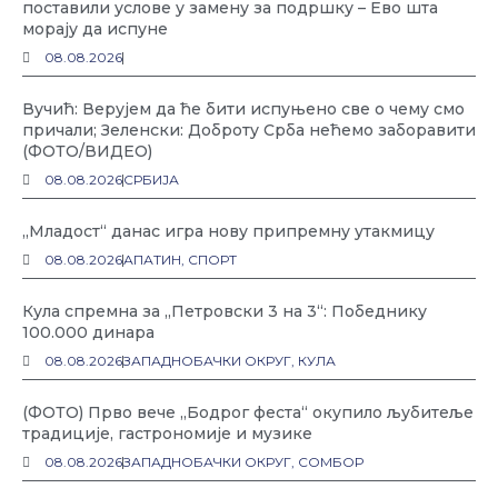
поставили услове у замену за подршку – Ево шта
морају да испуне
08.08.2026
Вучић: Верујем да ће бити испуњено све о чему смо
причали; Зеленски: Доброту Срба нећемо заборавити
(ФОТО/ВИДЕО)
08.08.2026
СРБИЈА
„Младост“ данас игра нову припремну утакмицу
08.08.2026
АПАТИН
,
СПОРТ
Кула спремна за „Петровски 3 на 3“: Победнику
100.000 динара
08.08.2026
ЗАПАДНОБАЧКИ ОКРУГ
,
КУЛА
(ФОТО) Прво вече „Бодрог феста“ окупило љубитеље
традиције, гастрономије и музике
08.08.2026
ЗАПАДНОБАЧКИ ОКРУГ
,
СОМБОР