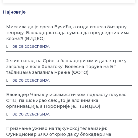
Најновије
Мислила да је срела Вучића, а онда изнела бизарну
теорију: Блокадерка сада сумња да председник има
клона?! (ВИДЕО)
08.08.2026
СРБИЈА
Језив напад на Србе, а блокадери им и даље трче у
загрљај и воле Хрватску! Болесна порука на БГ
таблицама запалила мреже (ФОТО)
08.08.2026
СРБИЈА
Блокадер Чанак у исламистичком подкасту пљувао
СПЦ, па шокирао све: „То је злочиначка
организација, а Порфирије је… (ВИДЕО)
08.08.2026
СРБИЈА
Признање уживо на тајкунској телевизији:
Функционер ЗЛФ открио да су блокадерима