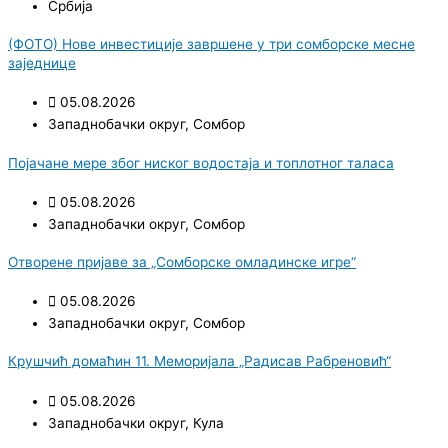
Србија
(ФОТО) Нове инвестиције завршене у три сомборске месне
заједнице
05.08.2026
Западнобачки округ
,
Сомбор
Појачане мере због ниског водостаја и топлотног таласа
05.08.2026
Западнобачки округ
,
Сомбор
Отворене пријаве за „Сомборске омладинске игре“
05.08.2026
Западнобачки округ
,
Сомбор
Крушчић домаћин 11. Меморијала „Радисав Рабреновић“
05.08.2026
Западнобачки округ
,
Кула