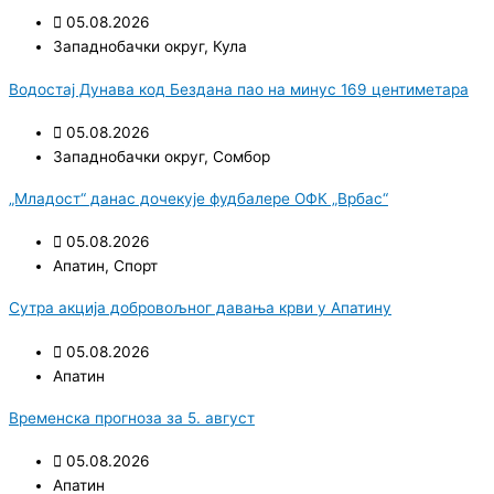
05.08.2026
Западнобачки округ
,
Кула
Водостај Дунава код Бездана пао на минус 169 центиметара
05.08.2026
Западнобачки округ
,
Сомбор
„Младост“ данас дочекује фудбалере ОФК „Врбас“
05.08.2026
Апатин
,
Спорт
Сутра акција добровољног давања крви у Апатину
05.08.2026
Апатин
Временска прогноза за 5. август
05.08.2026
Апатин