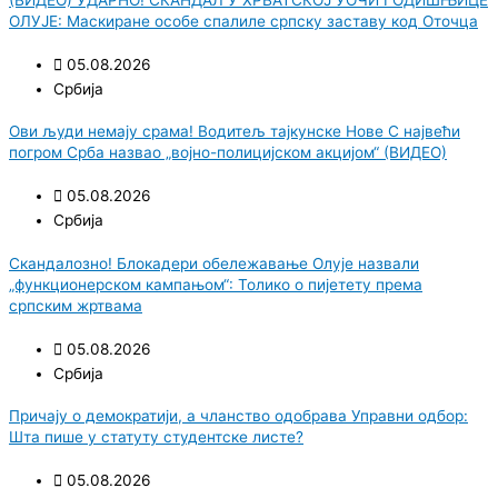
ОЛУЈЕ: Маскиране особе спалиле српску заставу код Оточца
05.08.2026
Србија
Ови људи немају срама! Водитељ тајкунске Нове С највећи
погром Срба назвао „војно-полицијском акцијом“ (ВИДЕО)
05.08.2026
Србија
Скандалозно! Блокадери обележавање Олује назвали
„функционерском кампањом“: Толико о пијетету према
српским жртвама
05.08.2026
Србија
Причају о демократији, а чланство одобрава Управни одбор:
Шта пише у статуту студентске листе?
05.08.2026