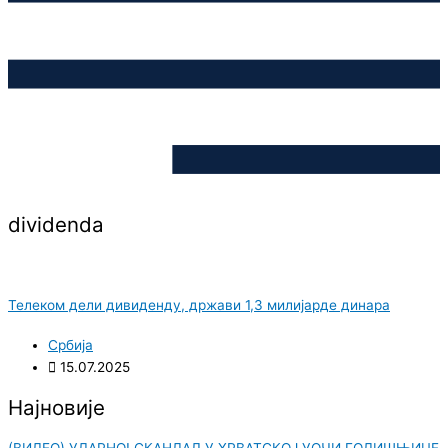
dividenda
Телеком дели дивиденду, држави 1,3 милијарде динара
Србија
15.07.2025
Најновије
(ВИДЕО) УДАРНО! СКАНДАЛ У ХРВАТСКОЈ УОЧИ ГОДИШЊИЦЕ