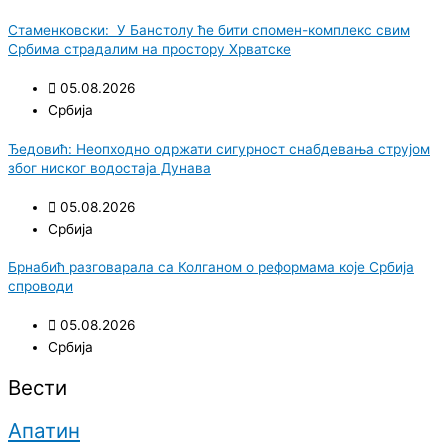
Стаменковски: У Банстолу ће бити спомен-комплекс свим
Србима страдалим на простору Хрватске
05.08.2026
Србија
Ђедовић: Неопходно одржати сигурност снабдевања струјом
због ниског водостаја Дунава
05.08.2026
Србија
Брнабић разговарала са Колганом о реформама које Србија
спроводи
05.08.2026
Србија
Вести
Апатин