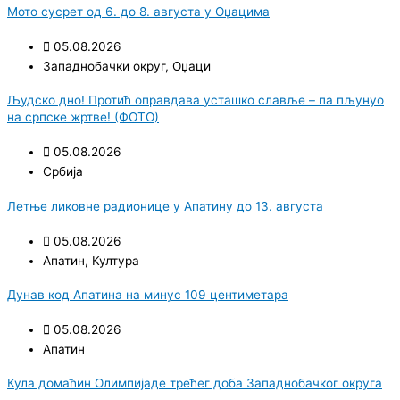
Мото сусрет од 6. до 8. августа у Оџацима
05.08.2026
Западнобачки округ
,
Оџаци
Људско дно! Протић оправдава усташко славље – па пљунуо
на српске жртве! (ФОТО)
05.08.2026
Србија
Летње ликовне радионице у Апатину до 13. августа
05.08.2026
Апатин
,
Култура
Дунав код Апатина на минус 109 центиметара
05.08.2026
Апатин
Кула домаћин Олимпијаде трећег доба Западнобачког округа