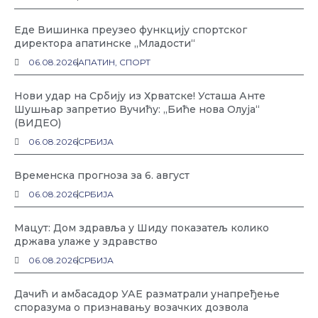
Еде Вишинка преузео функцију спортског
директора апатинске „Младости“
06.08.2026
АПАТИН
,
СПОРТ
Нови удар на Србију из Хрватске! Усташа Анте
Шушњар запретио Вучићу: „Биће нова Олуја“
(ВИДЕО)
06.08.2026
СРБИЈА
Временска прогноза за 6. август
06.08.2026
СРБИЈА
Мацут: Дом здравља у Шиду показатељ колико
држава улаже у здравство
06.08.2026
СРБИЈА
Дачић и амбасадор УАЕ разматрали унапређење
споразума о признавању возачких дозвола