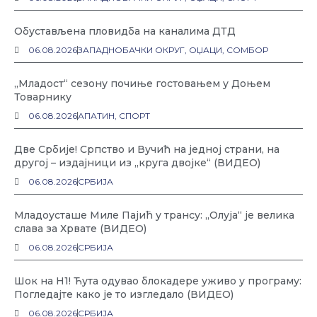
Обустављена пловидба на каналима ДТД
06.08.2026
ЗАПАДНОБАЧКИ ОКРУГ
,
ОЏАЦИ
,
СОМБОР
„Младост“ сезону почиње гостовањем у Доњем
Товарнику
06.08.2026
АПАТИН
,
СПОРТ
Две Србије! Српство и Вучић на једној страни, на
другој – издајници из „круга двојке“ (ВИДЕО)
06.08.2026
СРБИЈА
Младоусташе Миле Пајић у трансу: „Олуја“ је велика
слава за Хрвате (ВИДЕО)
06.08.2026
СРБИЈА
Шок на Н1! Ћута одувао блокадере уживо у програму:
Погледајте како је то изгледало (ВИДЕО)
06.08.2026
СРБИЈА