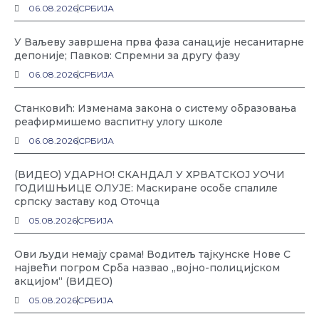
06.08.2026
СРБИЈА
У Ваљеву завршена прва фаза санације несанитарне
депоније; Павков: Спремни за другу фазу
06.08.2026
СРБИЈА
Станковић: Изменама закона о систему образовања
реафирмишемо васпитну улогу школе
06.08.2026
СРБИЈА
(ВИДЕО) УДАРНО! СКАНДАЛ У ХРВАТСКОЈ УОЧИ
ГОДИШЊИЦЕ ОЛУЈЕ: Маскиране особе спалиле
српску заставу код Оточца
05.08.2026
СРБИЈА
Ови људи немају срама! Водитељ тајкунске Нове С
највећи погром Срба назвао „војно-полицијском
акцијом“ (ВИДЕО)
05.08.2026
СРБИЈА