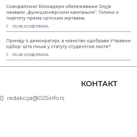
Скандалозно! Блокадери обележавање Олује
назвали „функционерском кампањом“: Толико о
пијетету према српским жртвама
05.08.2026
СРБИЈА
Причају о демократији, а чланство одобрава Управни
одбор: Шта пише у статуту студентске листе?
05.08.2026
СРБИЈА
КОНТАКТ
redakcija@025info.rs