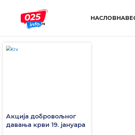
Пређи
на
садржај
НАСЛОВНА
ВЕ
dobrovpljno davanje krvi
Акција добровољног
давања крви 19. јануара