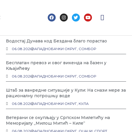
F
I
T
Y
С
a
n
w
o
c
s
i
u
Најновије
e
t
t
t
b
a
t
u
o
g
e
b
Водостај Дунава код Бездана благо порастао
o
r
r
e
k
a
06.08.2026
ЗАПАДНОБАЧКИ ОКРУГ
,
СОМБОР
m
Бесплатан превоз и овог викенда на базен у
Кљајићеву
06.08.2026
ЗАПАДНОБАЧКИ ОКРУГ
,
СОМБОР
Штаб за ванредне ситуације у Кули: На снази мере за
рационалну потрошњу воде
06.08.2026
ЗАПАДНОБАЧКИ ОКРУГ
,
КУЛА
Ветерани се окупљају у Српском Милетићу на
Меморијалу „Милош Митић – Киле“
06.08.2026
ЗАПАДНОБАЧКИ ОКРУГ
,
ОЏАЦИ
,
СПОРТ