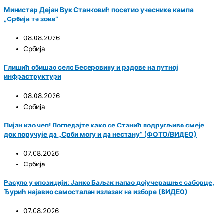
Министар Дејан Вук Станковић посетио учеснике кампа
„Србија те зове“
08.08.2026
Србија
Глишић обишао село Бесеровину и радове на путној
инфраструктури
08.08.2026
Србија
Пијан као чеп! Погледајте како се Станић подругљиво смеје
док поручује да „Срби могу и да нестану“ (ФОТО/ВИДЕО)
07.08.2026
Србија
Расуло у опозицији: Јанко Баљак напао дојучерашње саборце,
Ђурић најавио самосталан излазак на изборе (ВИДЕО)
07.08.2026