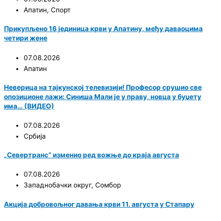
Апатин
,
Спорт
Прикупљено 16 јединица крви у Апатину, међу даваоцима
четири жене
07.08.2026
Апатин
Неверица на тајкунској телевизији! Професор срушио све
опозиционе лажи: Синиша Мали је у праву, новца у буџету
има… (ВИДЕО)
07.08.2026
Србија
„Севертранс“ изменио ред вожње до краја августа
07.08.2026
Западнобачки округ
,
Сомбор
Акција добровољног давања крви 11. августа у Стапару