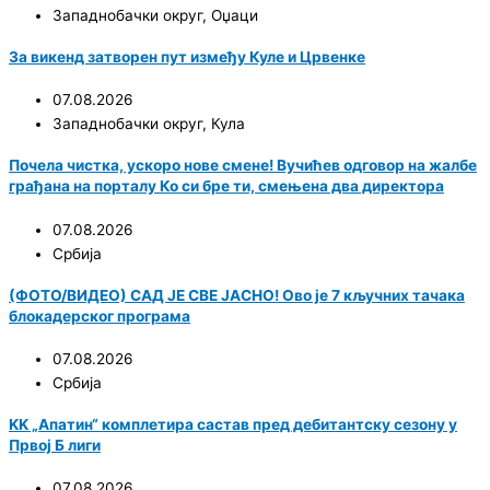
Западнобачки округ
,
Оџаци
За викенд затворен пут између Куле и Црвенке
07.08.2026
Западнобачки округ
,
Кула
Почела чистка, ускоро нове смене! Вучићев одговор на жалбе
грађана на порталу Ко си бре ти, смењена два директора
07.08.2026
Србија
(ФОТО/ВИДЕО) САД ЈЕ СВЕ ЈАСНО! Ово је 7 кључних тачака
блокадерског програма
07.08.2026
Србија
KK „Апатин“ комплетира састав пред дебитантску сезону у
Првој Б лиги
07.08.2026