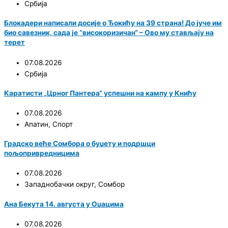
Србија
Блокадери написали досије о Ђокићу на 39 страна! До јуче им
био савезник, сада је “високоризичан“ – Ово му стављају на
терет
07.08.2026
Србија
Каратисти „Црног Пантера“ успешни на кампу у Книћу
07.08.2026
Апатин
,
Спорт
Градско веће Сомбора о буџету и подршци
пољопривредницима
07.08.2026
Западнобачки округ
,
Сомбор
Ана Бекута 14. августа у Оџацима
07.08.2026