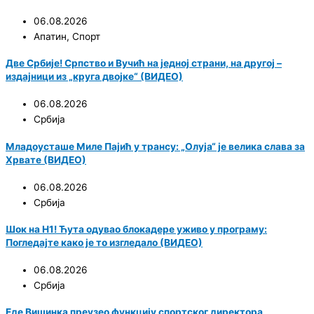
06.08.2026
Апатин
,
Спорт
Две Србије! Српство и Вучић на једној страни, на другој –
издајници из „круга двојке“ (ВИДЕО)
06.08.2026
Србија
Младоусташе Миле Пајић у трансу: „Олуја“ је велика слава за
Хрвате (ВИДЕО)
06.08.2026
Србија
Шок на Н1! Ћута одувао блокадере уживо у програму:
Погледајте како је то изгледало (ВИДЕО)
06.08.2026
Србија
Еде Вишинка преузео функцију спортског директора