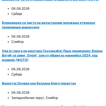
06.08.2026
Србија
Блокадерка са листе на друштвеним мрежама отворено
промовише марихуану
06.08.2026
Сомбор
Ова је гора и од ментора Грухоњића! Лице лешинарке: Бојана
Ватић се диви „Олуји“, али су објаве из новембра 2024. још
језивије (ФОТО)
06.08.2026
Србија
Водостај Дунава код Бездана благо порастао
06.08.2026
Западнобачки округ
,
Сомбор