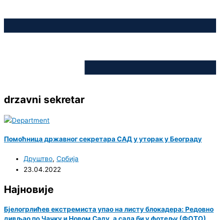
drzavni sekretar
Помоћница државног секретара САД у уторак у Београду
Друштво
,
Србија
23.04.2022
Најновије
Бјелогрлићев екстремиста упао на листу блокадера: Редовно
дивљао по Чачку и Новом Саду, а сада би у фотељу (ФОТО)