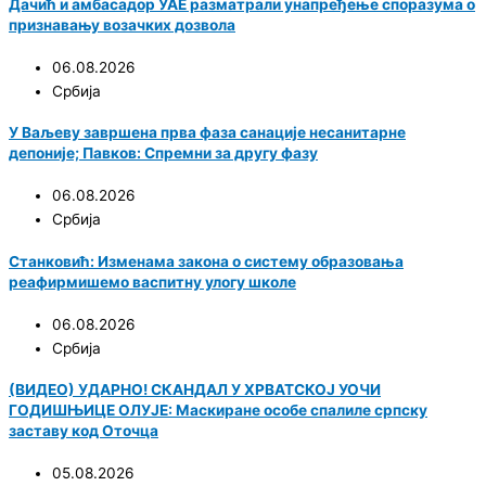
Дачић и амбасадор УАЕ разматрали унапређење споразума о
признавању возачких дозвола
06.08.2026
Србија
У Ваљеву завршена прва фаза санације несанитарне
депоније; Павков: Спремни за другу фазу
06.08.2026
Србија
Станковић: Изменама закона о систему образовања
реафирмишемо васпитну улогу школе
06.08.2026
Србија
(ВИДЕО) УДАРНО! СКАНДАЛ У ХРВАТСКОЈ УОЧИ
ГОДИШЊИЦЕ ОЛУЈЕ: Маскиране особе спалиле српску
заставу код Оточца
05.08.2026