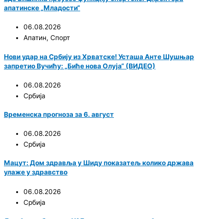
апатинске „Младости“
06.08.2026
Апатин
,
Спорт
Нови удар на Србију из Хрватске! Усташа Анте Шушњар
запретио Вучићу: „Биће нова Олуја“ (ВИДЕО)
06.08.2026
Србија
Временска прогноза за 6. август
06.08.2026
Србија
Мацут: Дом здравља у Шиду показатељ колико држава
улаже у здравство
06.08.2026
Србија