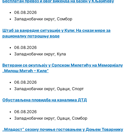
Бесплатан превоз и овог викенда на базен у Кљајићеву
06.08.2026
Западнобачки округ
,
Сомбор
Штаб за ванредне ситуације у Кули: На снази мере за
рационалну потрошњу воде
06.08.2026
Западнобачки округ
,
Кула
Ветерани се окупљају у Српском Милетићу на Меморијалу
„Милош Митић – Киле“
06.08.2026
Западнобачки округ
,
Оџаци
,
Спорт
Обустављена пловидба на каналима ДТД
06.08.2026
Западнобачки округ
,
Оџаци
,
Сомбор
„Младост“ сезону почиње гостовањем у Доњем Товарнику