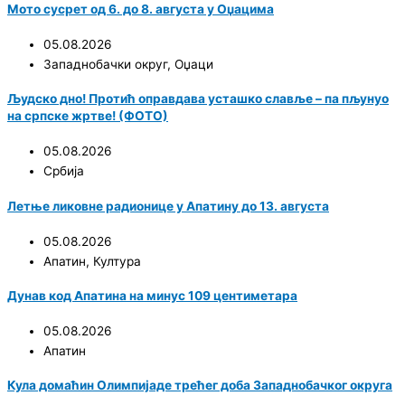
Мото сусрет од 6. до 8. августа у Оџацима
05.08.2026
Западнобачки округ
,
Оџаци
Људско дно! Протић оправдава усташко славље – па пљунуо
на српске жртве! (ФОТО)
05.08.2026
Србија
Летње ликовне радионице у Апатину до 13. августа
05.08.2026
Апатин
,
Култура
Дунав код Апатина на минус 109 центиметара
05.08.2026
Апатин
Кула домаћин Олимпијаде трећег доба Западнобачког округа