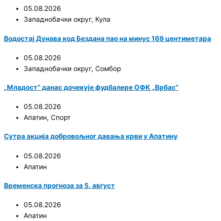
05.08.2026
Западнобачки округ
,
Кула
Водостај Дунава код Бездана пао на минус 169 центиметара
05.08.2026
Западнобачки округ
,
Сомбор
„Младост“ данас дочекује фудбалере ОФК „Врбас“
05.08.2026
Апатин
,
Спорт
Сутра акција добровољног давања крви у Апатину
05.08.2026
Апатин
Временска прогноза за 5. август
05.08.2026
Апатин