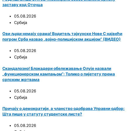
заставу код Оточца
05.08.2026
Србија
Ови људи немају срама! Водитељ тајкунске Нове С највећи
погром Срба назвао „војно-полицијском акцијом“ (ВИДЕО)
05.08.2026
Србија
Скандалозно! Блокадери обележавање Олује назвали
„функционерском кампањом“: Толико о пијетету према
српским жртвама
05.08.2026
Србија
Причају о демократији, а чланство одобрава Управни одбор:
Шта пише у статуту студентске листе?
05.08.2026