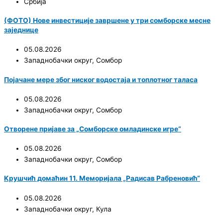
Србија
(ФОТО) Нове инвестиције завршене у три сомборске месне
заједнице
05.08.2026
Западнобачки округ
,
Сомбор
Појачане мере због ниског водостаја и топлотног таласа
05.08.2026
Западнобачки округ
,
Сомбор
Отворене пријаве за „Сомборске омладинске игре“
05.08.2026
Западнобачки округ
,
Сомбор
Крушчић домаћин 11. Меморијала „Радисав Рабреновић“
05.08.2026
Западнобачки округ
,
Кула