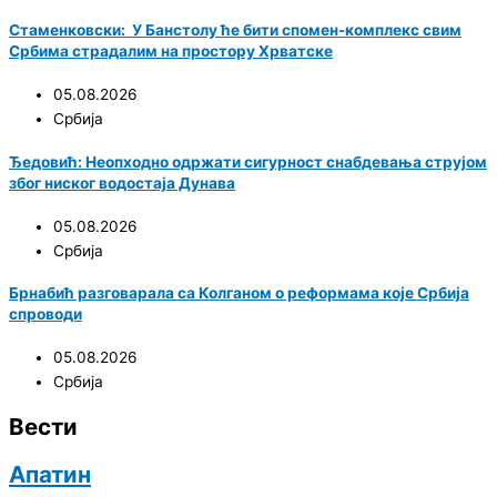
Стаменковски: У Банстолу ће бити спомен-комплекс свим
Србима страдалим на простору Хрватске
05.08.2026
Србија
Ђедовић: Неопходно одржати сигурност снабдевања струјом
због ниског водостаја Дунава
05.08.2026
Србија
Брнабић разговарала са Колганом о реформама које Србија
спроводи
05.08.2026
Србија
Вести
Апатин