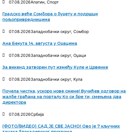
07.08.2026
Апатин
,
Спорт
Градско веће Сомбора о буџету и подршци
пољопривредницима
07.08.2026
Западнобачки округ
,
Сомбор
Ана Бекута 14. августа у Оџацима
07.08.2026
Западнобачки округ
,
Оџаци
За викенд затворен пут између Куле и Црвенке
07.08.2026
Западнобачки округ
,
Кула
Почела чистка, ускоро нове смене! Вучићев одговор на
жалбе грађана на порталу Ко си бре ти, смењена два
директора
07.08.2026
Србија
(ФОТО/ВИДЕО) САД ЈЕ СВЕ ЈАСНО! Ово је 7 кључних
тачака блокадерског програма