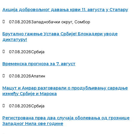
Акција добровољног давања крви 11. августа у Стапару
07.08.2026
Западнобачки округ
,
Сомбор
Брутално гажење Устава Србије! Блокадери уводе
диктатуру!
07.08.2026
Србија
Временска прогноза за 7. август
07.08.2026
Апатин
Мацут и Амрар разговарали о продубљивању сарадње
између Србије и Марока
07.08.2026
Србија
Регистрована прва два случаја оболевања од грознице
Западног Нила ове године