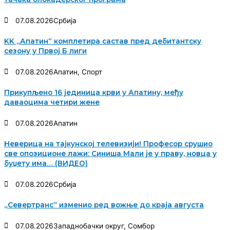
07.08.2026
Србија
KK „Апатин“ комплетира састав пред дебитантску
сезону у Првој Б лиги
07.08.2026
Апатин
,
Спорт
Прикупљено 16 јединица крви у Апатину, међу
даваоцима четири жене
07.08.2026
Апатин
Неверица на тајкунској телевизији! Професор срушио
све опозиционе лажи: Синиша Мали је у праву, новца у
буџету има… (ВИДЕО)
07.08.2026
Србија
„Севертранс“ изменио ред вожње до краја августа
07.08.2026
Западнобачки округ
,
Сомбор