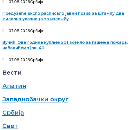
07.08.2026
Србија
Предузеће Експо расписало јавни позив за штампу два
милиона улазница за изложбу
07.08.2026
Србија
Вучић: Ове године купљено 51 возило за гашење пожара,
набавићемо још 40
07.08.2026
Србија
Вести
Апатин
Западнобачки округ
Србија
Свет