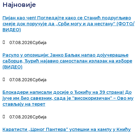
Најновије
Пијан као чеп! Погледајте како се Станић подругљиво
смеје док поручује да „Срби могу и да нестану“ (ФОТО/
ВИДЕО)
07.08.2026
Србија
Расуло у опозицији: Јанко Баљак напао дојучерашње
саборце, Ђурић најавио самосталан излазак на изборе
(ВИДЕО)
07.08.2026
Србија
Блокадери написали досије о Ђокићу на 39 страна! До
јуче им био савезник, сада је “високоризичан“ – Ово му
стављају на терет
07.08.2026
Србија
Каратисти „Црног Пантера“ успешни на кампу у Книћу