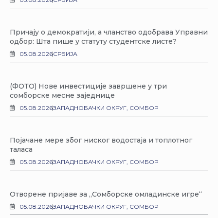
Причају о демократији, а чланство одобрава Управни
одбор: Шта пише у статуту студентске листе?
05.08.2026
СРБИЈА
(ФОТО) Нове инвестиције завршене у три
сомборске месне заједнице
05.08.2026
ЗАПАДНОБАЧКИ ОКРУГ
,
СОМБОР
Појачане мере због ниског водостаја и топлотног
таласа
05.08.2026
ЗАПАДНОБАЧКИ ОКРУГ
,
СОМБОР
Отворене пријаве за „Сомборске омладинске игре“
05.08.2026
ЗАПАДНОБАЧКИ ОКРУГ
,
СОМБОР