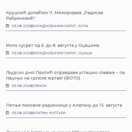
Крушчић домаћин 11. Меморијала „Радисав
Рабреновић“
05.08.2026
ЗАПАДНОБАЧКИ ОКРУГ
,
КУЛА
Мото сусрет од 6. до 8. августа у Оџацима
05.08.2026
ЗАПАДНОБАЧКИ ОКРУГ
,
ОЏАЦИ
Људско дно! Протић оправдава усташко славље – па
пљунуо на српске жртве! (ФОТО)
05.08.2026
СРБИЈА
Летње ликовне радионице у Апатину до 13. августа
05.08.2026
АПАТИН
,
КУЛТУРА