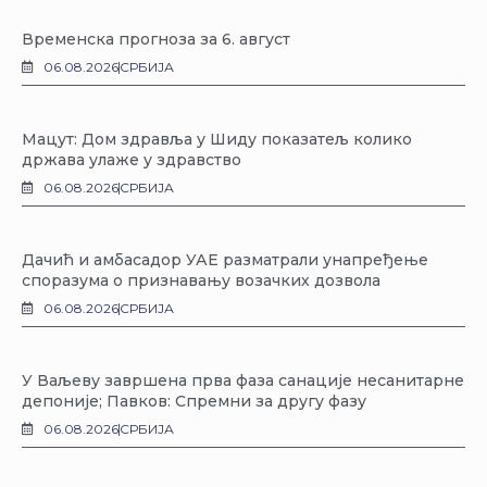
Временска прогноза за 6. август
06.08.2026
СРБИЈА
Мацут: Дом здравља у Шиду показатељ колико
држава улаже у здравство
06.08.2026
СРБИЈА
Дачић и амбасадор УАЕ разматрали унапређење
споразума о признавању возачких дозвола
06.08.2026
СРБИЈА
У Ваљеву завршена прва фаза санације несанитарне
депоније; Павков: Спремни за другу фазу
06.08.2026
СРБИЈА