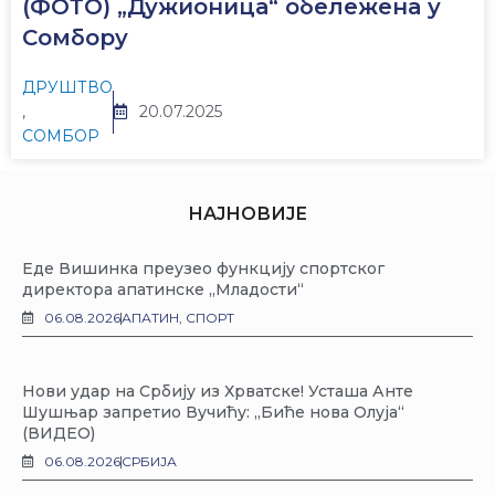
(ФОТО) „Дужионица“ обележена у
Сомбору
ДРУШТВО
,
20.07.2025
СОМБОР
НАЈНОВИЈЕ
Еде Вишинка преузео функцију спортског
директора апатинске „Младости“
06.08.2026
АПАТИН
,
СПОРТ
Нови удар на Србију из Хрватске! Усташа Анте
Шушњар запретио Вучићу: „Биће нова Олуја“
(ВИДЕО)
06.08.2026
СРБИЈА