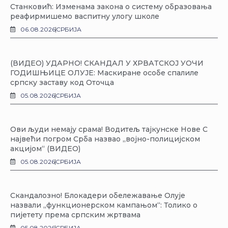
Станковић: Изменама закона о систему образовања
реафирмишемо васпитну улогу школе
06.08.2026
СРБИЈА
(ВИДЕО) УДАРНО! СКАНДАЛ У ХРВАТСКОЈ УОЧИ
ГОДИШЊИЦЕ ОЛУЈЕ: Маскиране особе спалиле
српску заставу код Оточца
05.08.2026
СРБИЈА
Ови људи немају срама! Водитељ тајкунске Нове С
највећи погром Срба назвао „војно-полицијском
акцијом“ (ВИДЕО)
05.08.2026
СРБИЈА
Скандалозно! Блокадери обележавање Олује
назвали „функционерском кампањом“: Толико о
пијетету према српским жртвама
05.08.2026
СРБИЈА