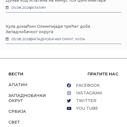
Дунав код Апатина на минус 109 центиметара
05.08.2026
АПАТИН
Кула домаћин Олимпијаде трећег доба
Западнобачког округа
05.08.2026
ЗАПАДНОБАЧКИ ОКРУГ
,
КУЛА
ВЕСТИ
ПРАТИТЕ НАС
АПАТИН
FACEBOOK
INSTAGRAM
ЗАПАДНОБАЧКИ
ОКРУГ
TWITTER
YOU TUBE
СРБИЈА
СВЕТ