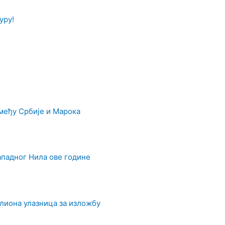
уру!
међу Србије и Марока
ападног Нила ове године
илиона улазница за изложбу