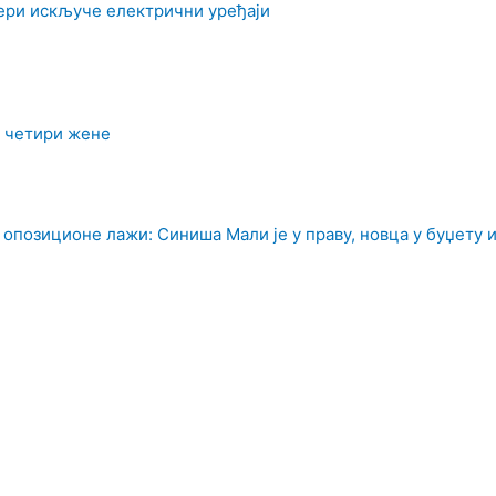
чери искључе електрични уређаји
а четири жене
 опозиционе лажи: Синиша Мали је у праву, новца у буџету