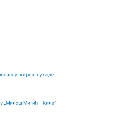
ционалну потрошњу воде
у „Милош Митић – Киле“