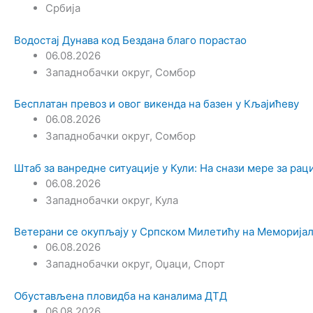
Србија
Водостај Дунава код Бездана благо порастао
06.08.2026
Западнобачки округ
,
Сомбор
Бесплатан превоз и овог викенда на базен у Кљајићеву
06.08.2026
Западнобачки округ
,
Сомбор
Штаб за ванредне ситуације у Кули: На снази мере за ра
06.08.2026
Западнобачки округ
,
Кула
Ветерани се окупљају у Српском Милетићу на Меморијал
06.08.2026
Западнобачки округ
,
Оџаци
,
Спорт
Обустављена пловидба на каналима ДТД
06.08.2026