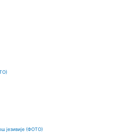
ТО)
ош језивије (ФОТО)