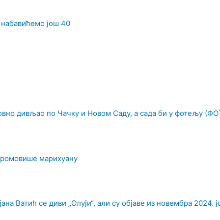
 набавићемо још 40
овно дивљао по Чачку и Новом Саду, а сада би у фотељу (ФО
промовише марихуану
на Ватић се диви „Олуји“, али су објаве из новембра 2024. ј