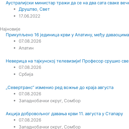
Аустралијски министар тражи да се на два сата сваке ве
Друштво
,
Свет
17.06.2022
Најновије
Прикупљено 16 јединица крви у Апатину, међу даваоцим
07.08.2026
Апатин
Неверица на тајкунској телевизији! Професор срушио све
07.08.2026
Србија
„Севертранс“ изменио ред вожње до краја августа
07.08.2026
Западнобачки округ
,
Сомбор
Акција добровољног давања крви 11. августа у Стапару
07.08.2026
Западнобачки округ
,
Сомбор