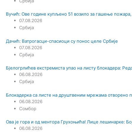
Србија
Вучић: Ове године купљено 51 возило за гашење пожара,
07.08.2026
Србија
Дачић: Ватрогасци-спасиоци су понос целе Србије
07.08.2026
Србија
Бјелогрлићев екстремиста упао на листу блокадера: Ред
06.08.2026
Србија
Блокадерка са листе на друштвеним мрежама отворено 
06.08.2026
Сомбор
Ова је гора и од ментора Грухоњића! Лице лешинарке: Боја
06.08.2026