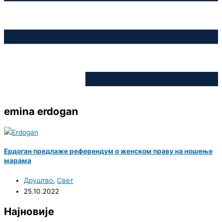
emina erdogan
Ердоган предлаже референдум о женском праву на ношење
марама
Друштво
,
Свет
25.10.2022
Најновије