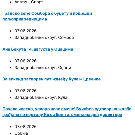
Апатин
,
Спорт
Градско веће Сомбора о буџету и подршци
пољопривредницима
07.08.2026
Западнобачки округ
,
Сомбор
Ана Бекута 14. августа у Оџацима
07.08.2026
Западнобачки округ
,
Оџаци
За викенд затворен пут између Куле и Црвенке
07.08.2026
Западнобачки округ
,
Кула
Почела чистка, ускоро нове смене! Вучићев одговор на жалбе
грађана на порталу Ко си бре ти, смењена два директора
07.08.2026
Србија