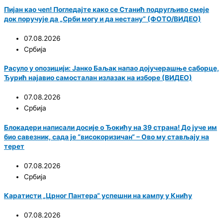
Пијан као чеп! Погледајте како се Станић подругљиво смеје
док поручује да „Срби могу и да нестану“ (ФОТО/ВИДЕО)
07.08.2026
Србија
Расуло у опозицији: Јанко Баљак напао дојучерашње саборце,
Ђурић најавио самосталан излазак на изборе (ВИДЕО)
07.08.2026
Србија
Блокадери написали досије о Ђокићу на 39 страна! До јуче им
био савезник, сада је “високоризичан“ – Ово му стављају на
терет
07.08.2026
Србија
Каратисти „Црног Пантера“ успешни на кампу у Книћу
07.08.2026