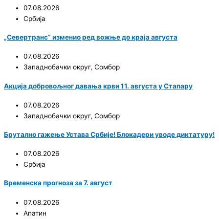
07.08.2026
Србија
„Севертранс“ изменио ред вожње до краја августа
07.08.2026
Западнобачки округ
,
Сомбор
Акција добровољног давања крви 11. августа у Стапару
07.08.2026
Западнобачки округ
,
Сомбор
Брутално гажење Устава Србије! Блокадери уводе диктатуру!
07.08.2026
Србија
Временска прогноза за 7. август
07.08.2026
Апатин