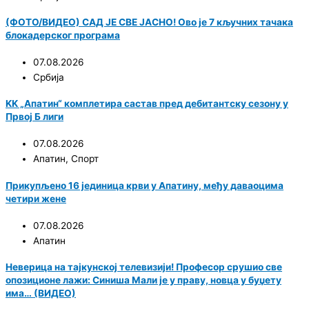
(ФОТО/ВИДЕО) САД ЈЕ СВЕ ЈАСНО! Ово је 7 кључних тачака
блокадерског програма
07.08.2026
Србија
KK „Апатин“ комплетира састав пред дебитантску сезону у
Првој Б лиги
07.08.2026
Апатин
,
Спорт
Прикупљено 16 јединица крви у Апатину, међу даваоцима
четири жене
07.08.2026
Апатин
Неверица на тајкунској телевизији! Професор срушио све
опозиционе лажи: Синиша Мали је у праву, новца у буџету
има… (ВИДЕО)