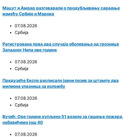
Мацут и Амрар разговарали о продубљивању сарадње
између Србије и Марока
07.08.2026
Србија
Регистрована прва два случаја оболевања од грознице
Западног Нила ове године
07.08.2026
Србија
Предузеће Експо расписало јавни позив за штампу два
милиона улазница за изложбу
07.08.2026
Србија
Вучић: Ове године купљено 51 возило за гашење пожара,
набавићемо још 40
07.08.2026