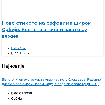
Нове етикете на рафовима широм
Србије: Ево шта значе и зашто су
важне
СРБИЈА
27.07.2025
Најновије
Бјелогрлићев екстремиста упао на листу блокадера: Редовно
дивљао по Чачку и Новом Саду, а сада би у фотељу (ФОТО)
06.08.2026
Србија