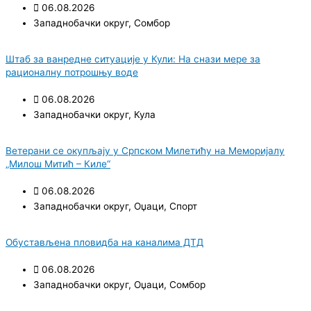
06.08.2026
Западнобачки округ
,
Сомбор
Штаб за ванредне ситуације у Кули: На снази мере за
рационалну потрошњу воде
06.08.2026
Западнобачки округ
,
Кула
Ветерани се окупљају у Српском Милетићу на Меморијалу
„Милош Митић – Киле“
06.08.2026
Западнобачки округ
,
Оџаци
,
Спорт
Обустављена пловидба на каналима ДТД
06.08.2026
Западнобачки округ
,
Оџаци
,
Сомбор