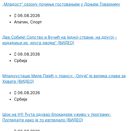
„Младост“ сезону почиње гостовањем у Доњем Товарнику
06.08.2026
Апатин
,
Спорт
Две Србије! Српство и Вучић на једној страни, на другој –
издајници из „круга двојке“ (ВИДЕО)
06.08.2026
Србија
Младоусташе Миле Пајић у трансу: „Олуја“ је велика слава за
Хрвате (ВИДЕО)
06.08.2026
Србија
Шок на Н1! Ћута одувао блокадере уживо у програму:
Погледајте како је то изгледало (ВИДЕО)