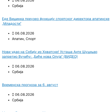
06.08.2026
Србија
Еде Вишинка преузео функцију спортског директора апатинске
„Младости“
06.08.2026
Апатин
,
Спорт
Нови удар на Србију из Хрватске! Усташа Анте Шушњар
запретио Вучићу: „Биће нова Олуја“ (ВИДЕО)
06.08.2026
Србија
Временска прогноза за 6. август
06.08.2026
Србија