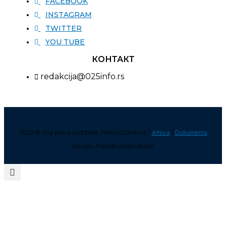
FACEBOOK
INSTAGRAM
TWITTER
YOU TUBE
КОНТАКТ
redakcija@025info.rs
2020 © Sva prava zadržana. Portal 025info.rs |
Arhiva
|
Dokumenta
Design: Premier dizajn studio