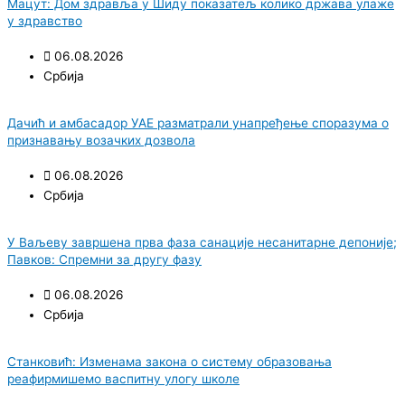
Мацут: Дом здравља у Шиду показатељ колико држава улаже
у здравство
06.08.2026
Србија
Дачић и амбасадор УАЕ разматрали унапређење споразума о
признавању возачких дозвола
06.08.2026
Србија
У Ваљеву завршена прва фаза санације несанитарне депоније;
Павков: Спремни за другу фазу
06.08.2026
Србија
Станковић: Изменама закона о систему образовања
реафирмишемо васпитну улогу школе