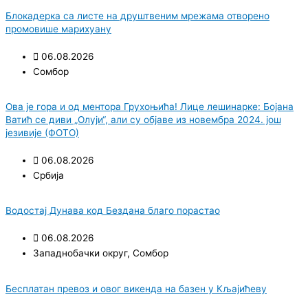
Блокадерка са листе на друштвеним мрежама отворено
промовише марихуану
06.08.2026
Сомбор
Ова је гора и од ментора Грухоњића! Лице лешинарке: Бојана
Ватић се диви „Олуји“, али су објаве из новембра 2024. још
језивије (ФОТО)
06.08.2026
Србија
Водостај Дунава код Бездана благо порастао
06.08.2026
Западнобачки округ
,
Сомбор
Бесплатан превоз и овог викенда на базен у Кљајићеву