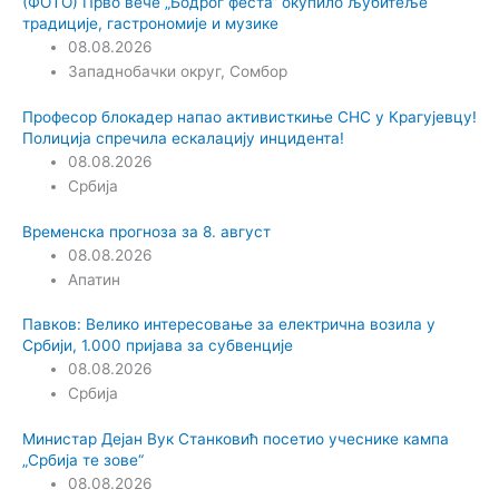
(ФОТО) Прво вече „Бодрог феста“ окупило љубитеље
традиције, гастрономије и музике
08.08.2026
Западнобачки округ
,
Сомбор
Професор блокадер напао активисткиње СНС у Крагујевцу!
Полиција спречила ескалацију инцидента!
08.08.2026
Србија
Временска прогноза за 8. август
08.08.2026
Апатин
Павков: Велико интересовање за електрична возила у
Србији, 1.000 пријава за субвенције
08.08.2026
Србија
Министар Дејан Вук Станковић посетио учеснике кампа
„Србија те зове“
08.08.2026