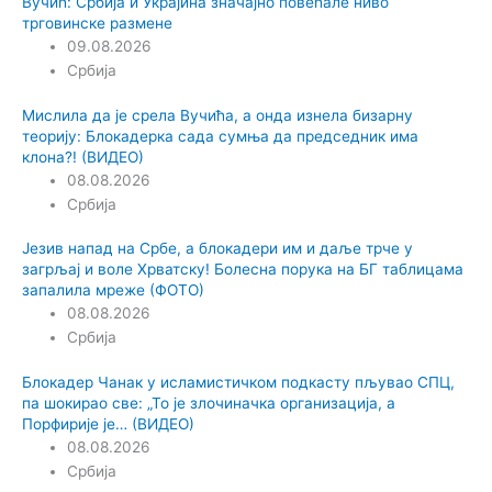
Вучић: Србија и Украјина значајно повећале ниво
трговинске размене
09.08.2026
Србија
Мислила да је срела Вучића, а онда изнела бизарну
теорију: Блокадерка сада сумња да председник има
клона?! (ВИДЕО)
08.08.2026
Србија
Језив напад на Србе, а блокадери им и даље трче у
загрљај и воле Хрватску! Болесна порука на БГ таблицама
запалила мреже (ФОТО)
08.08.2026
Србија
Блокадер Чанак у исламистичком подкасту пљувао СПЦ,
па шокирао све: „То је злочиначка организација, а
Порфирије је… (ВИДЕО)
08.08.2026
Србија