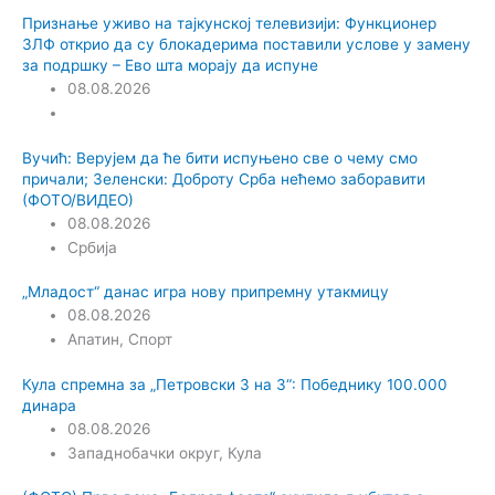
Признање уживо на тајкунској телевизији: Функционер
ЗЛФ открио да су блокадерима поставили услове у замену
за подршку – Ево шта морају да испуне
08.08.2026
Вучић: Верујем да ће бити испуњено све о чему смо
причали; Зеленски: Доброту Срба нећемо заборавити
(ФОТО/ВИДЕО)
08.08.2026
Србија
„Младост“ данас игра нову припремну утакмицу
08.08.2026
Апатин
,
Спорт
Кула спремна за „Петровски 3 на 3“: Победнику 100.000
динара
08.08.2026
Западнобачки округ
,
Кула