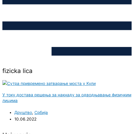
fizicka lica
У току достава решења за накнаду за одводњавање физичким
лицима
Друштво
,
Србија
10.06.2022