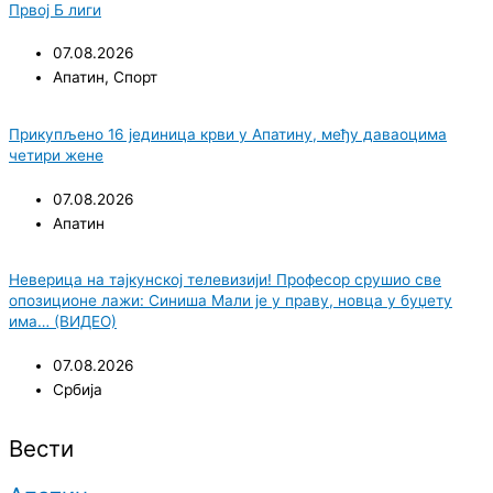
Првој Б лиги
07.08.2026
Апатин
,
Спорт
Прикупљено 16 јединица крви у Апатину, међу даваоцима
четири жене
07.08.2026
Апатин
Неверица на тајкунској телевизији! Професор срушио све
опозиционе лажи: Синиша Мали је у праву, новца у буџету
има… (ВИДЕО)
07.08.2026
Србија
Вести