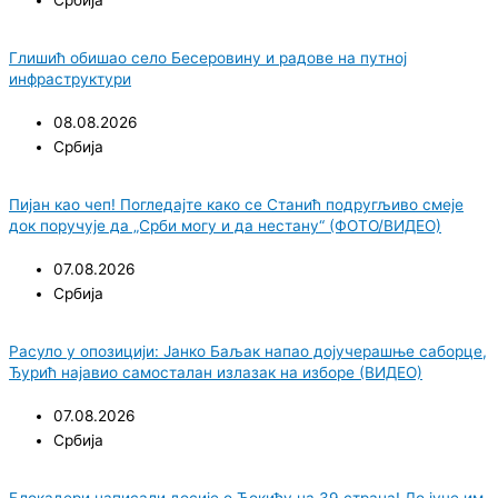
Глишић обишао село Бесеровину и радове на путној
инфраструктури
08.08.2026
Србија
Пијан као чеп! Погледајте како се Станић подругљиво смеје
док поручује да „Срби могу и да нестану“ (ФОТО/ВИДЕО)
07.08.2026
Србија
Расуло у опозицији: Јанко Баљак напао дојучерашње саборце,
Ђурић најавио самосталан излазак на изборе (ВИДЕО)
07.08.2026
Србија
Блокадери написали досије о Ђокићу на 39 страна! До јуче им