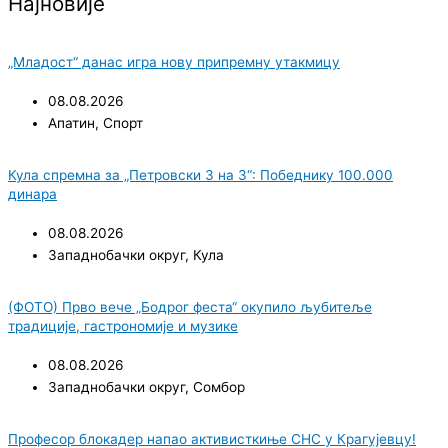
Најновије
„Младост“ данас игра нову припремну утакмицу
08.08.2026
Апатин
,
Спорт
Кула спремна за „Петровски 3 на 3“: Победнику 100.000
динара
08.08.2026
Западнобачки округ
,
Кула
(ФОТО) Прво вече „Бодрог феста“ окупило љубитеље
традиције, гастрономије и музике
08.08.2026
Западнобачки округ
,
Сомбор
Професор блокадер напао активисткиње СНС у Крагујевцу!