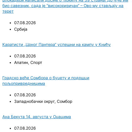
био савезник, сада је “високоризичан“ – Ово му стављају на
терет
07.08.2026
Србија
Каратисти „Црног Пантера“ успешни на кампу у Книћу
07.08.2026
Апатин
,
Спорт
Градско веће Сомбора о буџету и подршци
пољопривредницима
07.08.2026
Западнобачки округ
,
Сомбор
Ана Бекута 14. августа у Оџацима
07.08.2026