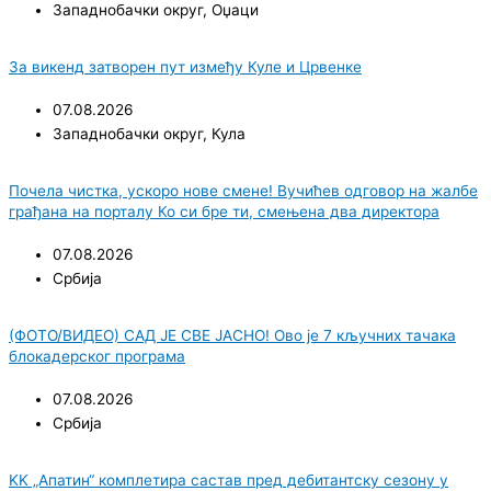
Западнобачки округ
,
Оџаци
За викенд затворен пут између Куле и Црвенке
07.08.2026
Западнобачки округ
,
Кула
Почела чистка, ускоро нове смене! Вучићев одговор на жалбе
грађана на порталу Ко си бре ти, смењена два директора
07.08.2026
Србија
(ФОТО/ВИДЕО) САД ЈЕ СВЕ ЈАСНО! Ово је 7 кључних тачака
блокадерског програма
07.08.2026
Србија
KK „Апатин“ комплетира састав пред дебитантску сезону у