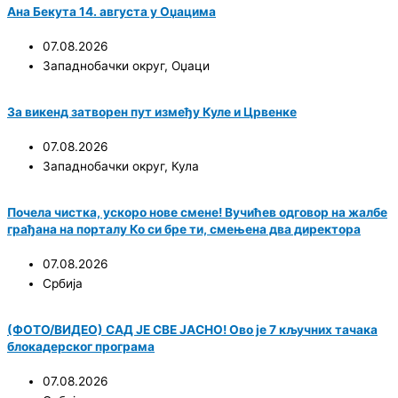
Ана Бекута 14. августа у Оџацима
07.08.2026
Западнобачки округ
,
Оџаци
За викенд затворен пут између Куле и Црвенке
07.08.2026
Западнобачки округ
,
Кула
Почела чистка, ускоро нове смене! Вучићев одговор на жалбе
грађана на порталу Ко си бре ти, смењена два директора
07.08.2026
Србија
(ФОТО/ВИДЕО) САД ЈЕ СВЕ ЈАСНО! Ово је 7 кључних тачака
блокадерског програма
07.08.2026