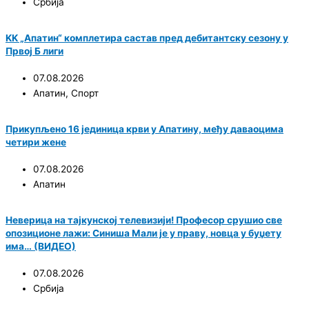
Србија
KK „Апатин“ комплетира састав пред дебитантску сезону у
Првој Б лиги
07.08.2026
Апатин
,
Спорт
Прикупљено 16 јединица крви у Апатину, међу даваоцима
четири жене
07.08.2026
Апатин
Неверица на тајкунској телевизији! Професор срушио све
опозиционе лажи: Синиша Мали је у праву, новца у буџету
има… (ВИДЕО)
07.08.2026
Србија