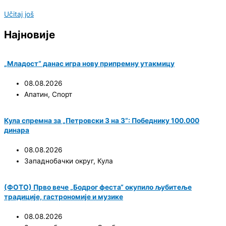
Učitaj još
Најновије
„Младост“ данас игра нову припремну утакмицу
08.08.2026
Апатин
,
Спорт
Кула спремна за „Петровски 3 на 3“: Победнику 100.000
динара
08.08.2026
Западнобачки округ
,
Кула
(ФОТО) Прво вече „Бодрог феста“ окупило љубитеље
традиције, гастрономије и музике
08.08.2026