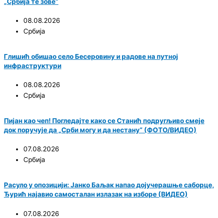
„Србија те зове“
08.08.2026
Србија
Глишић обишао село Бесеровину и радове на путној
инфраструктури
08.08.2026
Србија
Пијан као чеп! Погледајте како се Станић подругљиво смеје
док поручује да „Срби могу и да нестану“ (ФОТО/ВИДЕО)
07.08.2026
Србија
Расуло у опозицији: Јанко Баљак напао дојучерашње саборце,
Ђурић најавио самосталан излазак на изборе (ВИДЕО)
07.08.2026