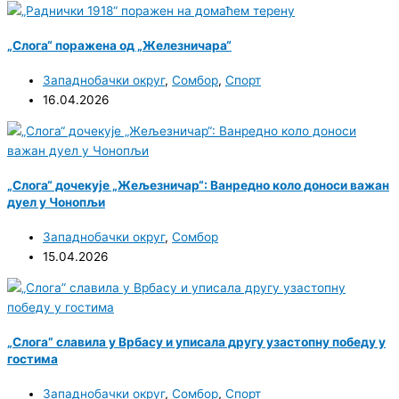
„Слога“ поражена од „Железничара“
Западнобачки округ
,
Сомбор
,
Спорт
16.04.2026
„Слога“ дочекује „Жељезничар“: Ванредно коло доноси важан
дуел у Чонопљи
Западнобачки округ
,
Сомбор
15.04.2026
„Слога” славила у Врбасу и уписала другу узастопну победу у
гостима
Западнобачки округ
,
Сомбор
,
Спорт