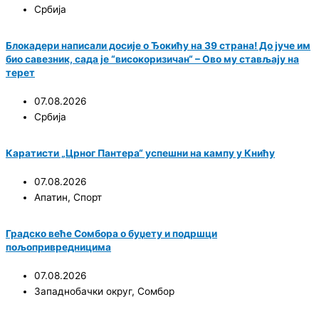
Србија
Блокадери написали досије о Ђокићу на 39 страна! До јуче им
био савезник, сада је “високоризичан“ – Ово му стављају на
терет
07.08.2026
Србија
Каратисти „Црног Пантера“ успешни на кампу у Книћу
07.08.2026
Апатин
,
Спорт
Градско веће Сомбора о буџету и подршци
пољопривредницима
07.08.2026
Западнобачки округ
,
Сомбор