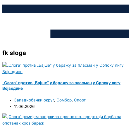
fk sloga
„Слога“ против „Бајше“ у баражу за пласман у Српску лигу
Војводине
Западнобачки округ
,
Сомбор
,
Спорт
11.06.2026