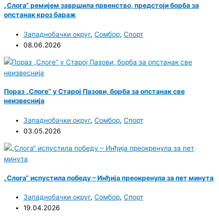
„Слога“ ремијем завршила првенство, предстоји борба за
опстанак кроз бараж
Западнобачки округ
,
Сомбор
,
Спорт
08.06.2026
Пораз „Слоге“ у Старој Пазови, борба за опстанак све
неизвеснија
Западнобачки округ
,
Сомбор
,
Спорт
03.05.2026
„Слога“ испустила победу – Инђија преокренула за пет минута
Западнобачки округ
,
Сомбор
,
Спорт
19.04.2026