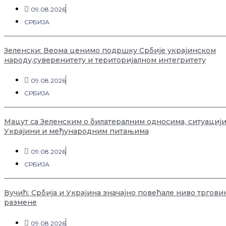
09.08.2026
СРБИЈА
Зеленски: Веома ценимо подршку Србије украјинском
народу,суверенитету и територијалном интегритету
09.08.2026
СРБИЈА
Мацут са Зеленским о билатералним односима, ситуацији
Украјини и међународним питањима
09.08.2026
СРБИЈА
Вучић: Србија и Украјина значајно повећале ниво тргови
размене
09.08.2026