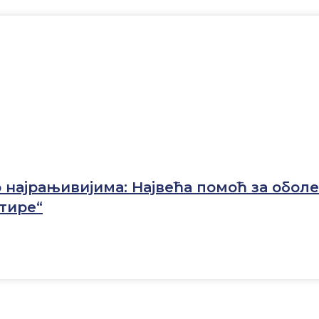
 најрањивијима: Највећа помоћ за оболе
тире“