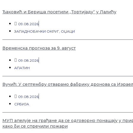
Ђаковић и Бериша посетили „Тортијаду“ у Лалићу
09.08.2026
ЗАПАДНОБАЧКИ ОКРУГ
,
ОЏАЦИ
Временска прогноза за 9. август
09.08.2026
АПАТИН
Вучић: У септембру отварамо фабрику дронова са Израе
09.08.2026
СРБИЈА
МУП апелује на грађане да се одговорно понашају у при
како би се спречили пожари