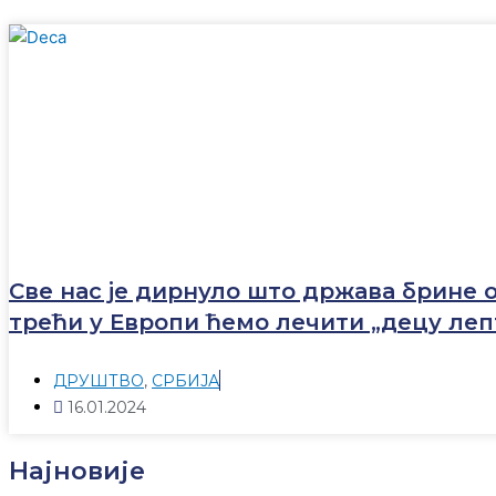
Све нас је дирнуло што држава брине о
трећи у Европи ћемо лечити „децу леп
ДРУШТВО
,
СРБИЈА
16.01.2024
Најновије