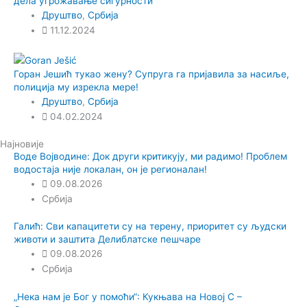
дела угрожавање сигурности
Друштво
,
Србија
11.12.2024
Горан Јешић тукао жену? Супруга га пријавила за насиље,
полиција му изрекла мере!
Друштво
,
Србија
04.02.2024
Најновије
Воде Војводине: Док други критикују, ми радимо! Проблем
водостаја није локалан, он је регионалан!
09.08.2026
Србија
Галић: Сви капацитети су на терену, приоритет су људски
животи и заштита Делиблатске пешчаре
09.08.2026
Србија
„Нека нам је Бог у помоћи“: Кукњава на Новој С –