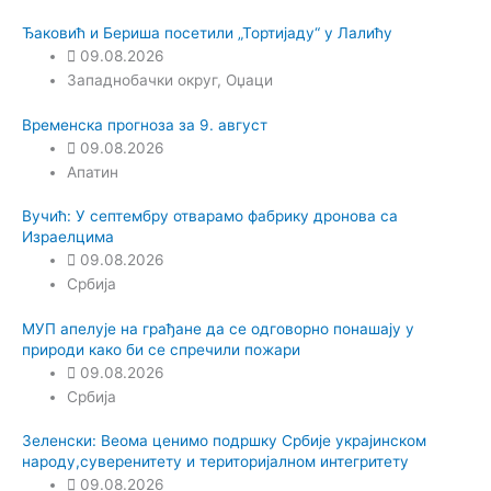
Ђаковић и Бериша посетили „Тортијаду“ у Лалићу
09.08.2026
Западнобачки округ
,
Оџаци
Временска прогноза за 9. август
09.08.2026
Апатин
Вучић: У септембру отварамо фабрику дронова са
Израелцима
09.08.2026
Србија
МУП апелује на грађане да се одговорно понашају у
природи како би се спречили пожари
09.08.2026
Србија
Зеленски: Веома ценимо подршку Србије украјинском
народу,суверенитету и територијалном интегритету
09.08.2026