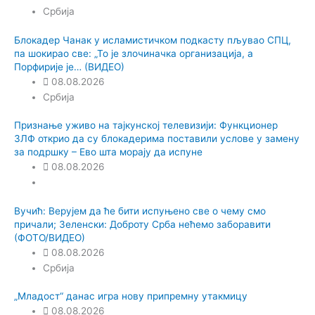
Србија
Блокадер Чанак у исламистичком подкасту пљувао СПЦ,
па шокирао све: „То је злочиначка организација, а
Порфирије је… (ВИДЕО)
08.08.2026
Србија
Признање уживо на тајкунској телевизији: Функционер
ЗЛФ открио да су блокадерима поставили услове у замену
за подршку – Ево шта морају да испуне
08.08.2026
Вучић: Верујем да ће бити испуњено све о чему смо
причали; Зеленски: Доброту Срба нећемо заборавити
(ФОТО/ВИДЕО)
08.08.2026
Србија
„Младост“ данас игра нову припремну утакмицу
08.08.2026