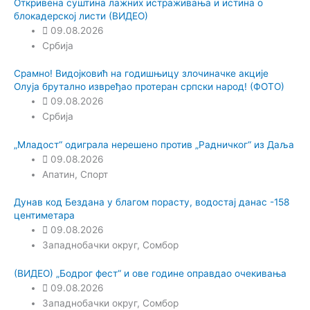
Откривена суштина лажних истраживања и истина о
блокадерској листи (ВИДЕО)
09.08.2026
Србија
Срамно! Видојковић на годишњицу злочиначке акције
Олуја брутално извређао протеран српски народ! (ФОТО)
09.08.2026
Србија
„Младост“ одиграла нерешено против „Радничког“ из Даља
09.08.2026
Апатин
,
Спорт
Дунав код Бездана у благом порасту, водостај данас -158
центиметара
09.08.2026
Западнобачки округ
,
Сомбор
(ВИДЕО) „Бодрог фест“ и ове године оправдао очекивања
09.08.2026
Западнобачки округ
,
Сомбор