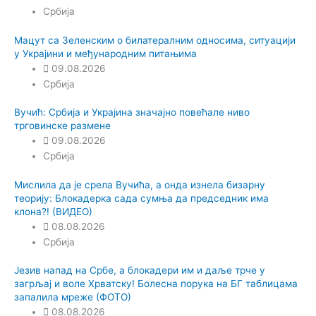
Србија
Мацут са Зеленским о билатералним односима, ситуацији
у Украјини и међународним питањима
09.08.2026
Србија
Вучић: Србија и Украјина значајно повећале ниво
трговинске размене
09.08.2026
Србија
Мислила да је срела Вучића, а онда изнела бизарну
теорију: Блокадерка сада сумња да председник има
клона?! (ВИДЕО)
08.08.2026
Србија
Језив напад на Србе, а блокадери им и даље трче у
загрљај и воле Хрватску! Болесна порука на БГ таблицама
запалила мреже (ФОТО)
08.08.2026