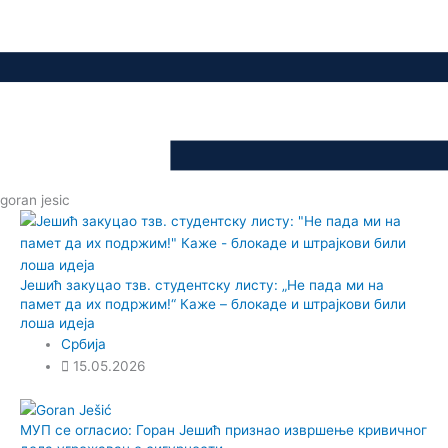
goran jesic
Јешић закуцао тзв. студентску листу: „Не пада ми на
памет да их подржим!“ Каже – блокаде и штрајкови били
лоша идеја
Србија
15.05.2026
МУП се огласио: Горан Јешић признао извршење кривичног