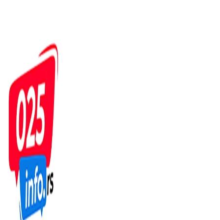
Пређи
на
садржај