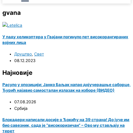
gvana
У паду хеликоптера у Гвајани погинуло пет високорангираних
војних лица
Друштво
,
Свет
08.12.2023
Најновије
Расуло у опозицији: Јанко Баљак напао дојучерашње саборце,
Ђурић најавио самосталан излазак на изборе (ВИДЕО)
07.08.2026
Србија
Блокадери написали досије о Ђокићу на 39 страна! До јуче им
био савезник, сада је “високоризичан“ – Ово му стављају на
терет