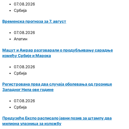
07.08.2026
Србија
Временска прогноза за 7. август
07.08.2026
Апатин
Мацут и Амрар разговарали о продубљивању сарадње
између Србије и Марока
07.08.2026
Србија
Регистрована прва два случаја оболевања од грознице
Западног Нила ове године
07.08.2026
Србија
Предузеће Експо расписало јавни позив за штампу два
милиона улазница за изложбу