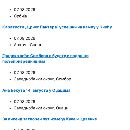
07.08.2026
Србија
Каратисти „Црног Пантера“ успешни на кампу у Книћу
07.08.2026
Апатин
,
Спорт
Градско веће Сомбора о буџету и подршци
пољопривредницима
07.08.2026
Западнобачки округ
,
Сомбор
Ана Бекута 14. августа у Оџацима
07.08.2026
Западнобачки округ
,
Оџаци
За викенд затворен пут између Куле и Црвенке