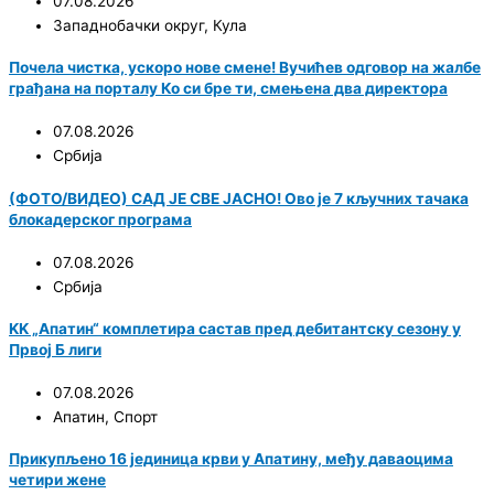
07.08.2026
Западнобачки округ
,
Кула
Почела чистка, ускоро нове смене! Вучићев одговор на жалбе
грађана на порталу Ко си бре ти, смењена два директора
07.08.2026
Србија
(ФОТО/ВИДЕО) САД ЈЕ СВЕ ЈАСНО! Ово је 7 кључних тачака
блокадерског програма
07.08.2026
Србија
KK „Апатин“ комплетира састав пред дебитантску сезону у
Првој Б лиги
07.08.2026
Апатин
,
Спорт
Прикупљено 16 јединица крви у Апатину, међу даваоцима
четири жене