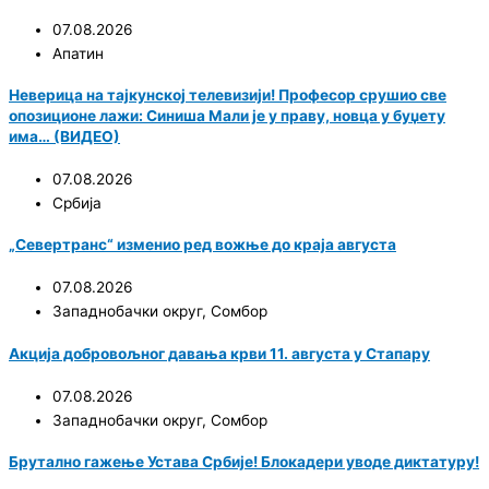
07.08.2026
Апатин
Неверица на тајкунској телевизији! Професор срушио све
опозиционе лажи: Синиша Мали је у праву, новца у буџету
има… (ВИДЕО)
07.08.2026
Србија
„Севертранс“ изменио ред вожње до краја августа
07.08.2026
Западнобачки округ
,
Сомбор
Акција добровољног давања крви 11. августа у Стапару
07.08.2026
Западнобачки округ
,
Сомбор
Брутално гажење Устава Србије! Блокадери уводе диктатуру!