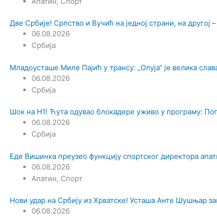
Апатин
,
Спорт
Две Србије! Српство и Вучић на једној страни, на другој –
06.08.2026
Србија
Младоусташе Миле Пајић у трансу: „Олуја“ је велика слав
06.08.2026
Србија
Шок на Н1! Ћута одувао блокадере уживо у програму: Пог
06.08.2026
Србија
Еде Вишинка преузео функцију спортског директора апат
06.08.2026
Апатин
,
Спорт
Нови удар на Србију из Хрватске! Усташа Анте Шушњар за
06.08.2026