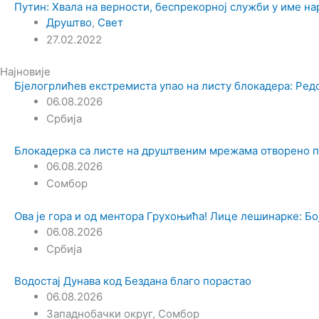
Путин: Хвала на верности, беспрекорној служби у име на
Друштво
,
Свет
27.02.2022
Најновије
Бјелогрлићев екстремиста упао на листу блокадера: Ред
06.08.2026
Србија
Блокадерка са листе на друштвеним мрежама отворено 
06.08.2026
Сомбор
Ова је гора и од ментора Грухоњића! Лице лешинарке: Боја
06.08.2026
Србија
Водостај Дунава код Бездана благо порастао
06.08.2026
Западнобачки округ
,
Сомбор