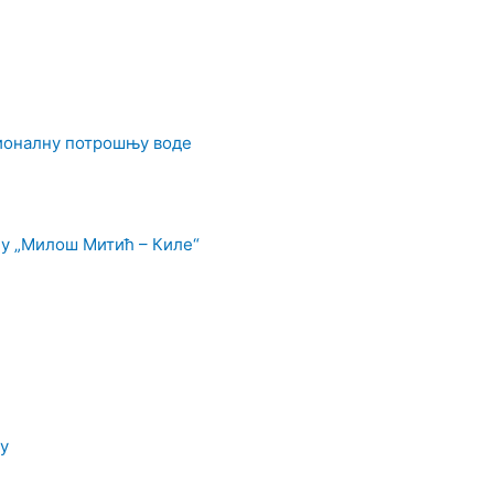
ционалну потрошњу воде
у „Милош Митић – Киле“
у