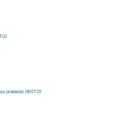
ТО)
ош језивије (ФОТО)