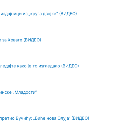
 издајници из „круга двојке“ (ВИДЕО)
а за Хрвате (ВИДЕО)
ледајте како је то изгледало (ВИДЕО)
инске „Младости“
претио Вучићу: „Биће нова Олуја“ (ВИДЕО)