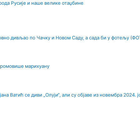
рода Русије и наше велике отаџбине
овно дивљао по Чачку и Новом Саду, а сада би у фотељу (ФО
промовише марихуану
на Ватић се диви „Олуји“, али су објаве из новембра 2024. ј