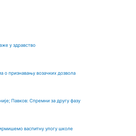
аже у здравство
а о признавању возачких дозвола
ије; Павков: Спремни за другу фазу
фирмишемо васпитну улогу школе