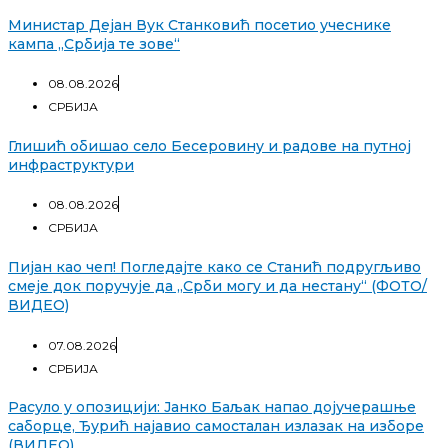
Министар Дејан Вук Станковић посетио учеснике
кампа „Србија те зове“
08.08.2026
СРБИЈА
Глишић обишао село Бесеровину и радове на путној
инфраструктури
08.08.2026
СРБИЈА
Пијан као чеп! Погледајте како се Станић подругљиво
смеје док поручује да „Срби могу и да нестану“ (ФОТО/
ВИДЕО)
07.08.2026
СРБИЈА
Расуло у опозицији: Јанко Баљак напао дојучерашње
саборце, Ђурић најавио самосталан излазак на изборе
(ВИДЕО)