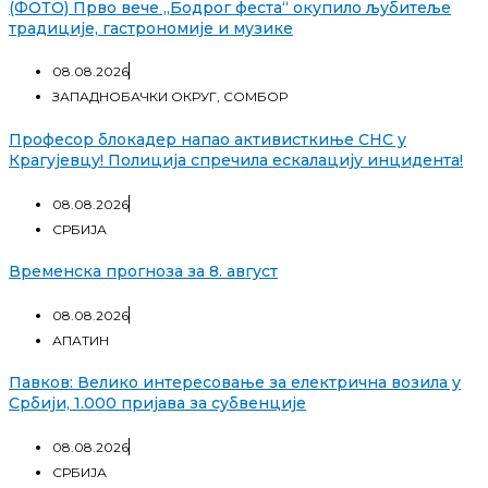
(ФОТО) Прво вече „Бодрог феста“ окупило љубитеље
традиције, гастрономије и музике
08.08.2026
ЗАПАДНОБАЧКИ ОКРУГ
,
СОМБОР
Професор блокадер напао активисткиње СНС у
Крагујевцу! Полиција спречила ескалацију инцидента!
08.08.2026
СРБИЈА
Временска прогноза за 8. август
08.08.2026
АПАТИН
Павков: Велико интересовање за електрична возила у
Србији, 1.000 пријава за субвенције
08.08.2026
СРБИЈА