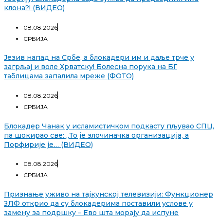
клона?! (ВИДЕО)
08.08.2026
СРБИЈА
Језив напад на Србе, а блокадери им и даље трче у
загрљај и воле Хрватску! Болесна порука на БГ
таблицама запалила мреже (ФОТО)
08.08.2026
СРБИЈА
Блокадер Чанак у исламистичком подкасту пљувао СПЦ,
па шокирао све: „То је злочиначка организација, а
Порфирије је… (ВИДЕО)
08.08.2026
СРБИЈА
Признање уживо на тајкунској телевизији: Функционер
ЗЛФ открио да су блокадерима поставили услове у
замену за подршку – Ево шта морају да испуне