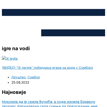
igre na vodi
(ВИДЕО) “IX легија” победници игара на води у Сомбору
Друштво
,
Сомбор
25.08.2022
Најновије
Мислила да је срела Вучића, а онда изнела бизарну
теорију: Блокадерка сада сумња да председник има