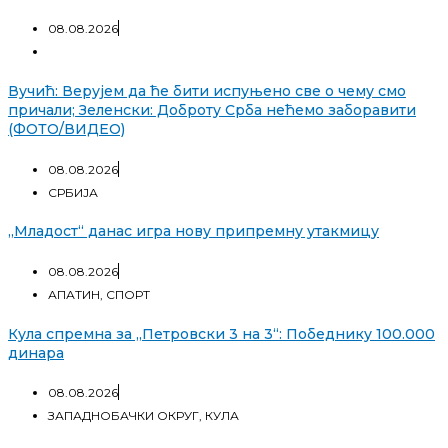
08.08.2026
Вучић: Верујем да ће бити испуњено све о чему смо
причали; Зеленски: Доброту Срба нећемо заборавити
(ФОТО/ВИДЕО)
08.08.2026
СРБИЈА
„Младост“ данас игра нову припремну утакмицу
08.08.2026
АПАТИН
,
СПОРТ
Кула спремна за „Петровски 3 на 3“: Победнику 100.000
динара
08.08.2026
ЗАПАДНОБАЧКИ ОКРУГ
,
КУЛА