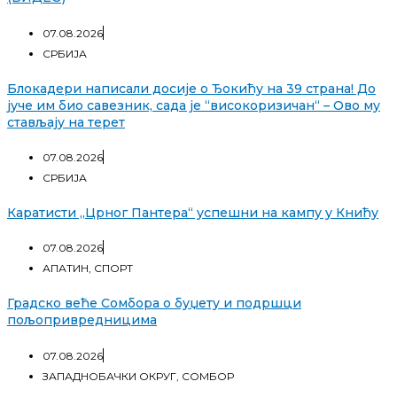
07.08.2026
СРБИЈА
Блокадери написали досије о Ђокићу на 39 страна! До
јуче им био савезник, сада је “високоризичан“ – Ово му
стављају на терет
07.08.2026
СРБИЈА
Каратисти „Црног Пантера“ успешни на кампу у Книћу
07.08.2026
АПАТИН
,
СПОРТ
Градско веће Сомбора о буџету и подршци
пољопривредницима
07.08.2026
ЗАПАДНОБАЧКИ ОКРУГ
,
СОМБОР