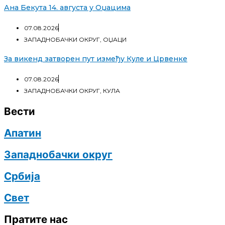
Ана Бекута 14. августа у Оџацима
07.08.2026
ЗАПАДНОБАЧКИ ОКРУГ
,
ОЏАЦИ
За викенд затворен пут између Куле и Црвенке
07.08.2026
ЗАПАДНОБАЧКИ ОКРУГ
,
КУЛА
Вести
Апатин
Западнобачки округ
Србија
Свет
Пратите нас