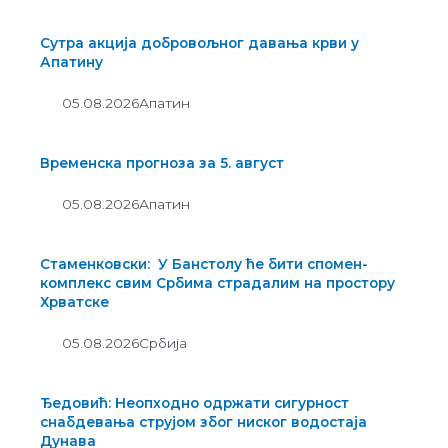
Сутра акција добровољног давања крви у
Апатину
05.08.2026
Апатин
Временска прогноза за 5. август
05.08.2026
Апатин
Стаменковски: У Банстолу ће бити спомен-
комплекс свим Србима страдалим на простору
Хрватске
05.08.2026
Србија
Ђедовић: Неопходно одржати сигурност
снабдевања струјом због ниског водостаја
Дунава