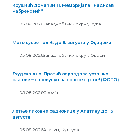
Крушчић домаћин 11. Меморијала „Радисав
Рабреновић“
05.08.2026
Западнобачки округ
,
Кула
Мото сусрет од 6. до 8. августа у Оџацима
05.08.2026
Западнобачки округ
,
Оџаци
Људско дно! Протић оправдава усташко
славље – па пљунуо на српске жртве! (ФОТО)
05.08.2026
Србија
Летње ликовне радионице у Апатину до 13.
августа
05.08.2026
Апатин
,
Култура