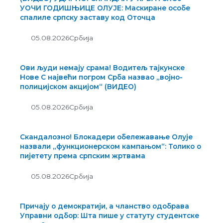
УОЧИ ГОДИШЊИЦЕ ОЛУЈЕ: Маскиране особе
спалиле српску заставу код Оточца
05.08.2026
Србија
Ови људи немају срама! Водитељ тајкунске
Нове С највећи погром Срба назвао „војно-
полицијском акцијом“ (ВИДЕО)
05.08.2026
Србија
Скандалозно! Блокадери обележавање Олује
назвали „функционерском кампањом“: Толико о
пијетету према српским жртвама
05.08.2026
Србија
Причају о демократији, а чланство одобрава
Управни одбор: Шта пише у статуту студентске