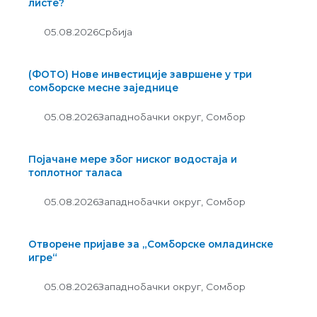
листе?
05.08.2026
Србија
(ФОТО) Нове инвестиције завршене у три
сомборске месне заједнице
05.08.2026
Западнобачки округ
,
Сомбор
Појачане мере због ниског водостаја и
топлотног таласа
05.08.2026
Западнобачки округ
,
Сомбор
Отворене пријаве за „Сомборске омладинске
игре“
05.08.2026
Западнобачки округ
,
Сомбор