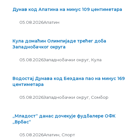
Дунав код Апатина на минус 109 центиметара
05.08.2026
Апатин
Кула домаћин Олимпијаде трећег доба
Западнобачког округа
05.08.2026
Западнобачки округ
,
Кула
Водостај Дунава код Бездана пао на минус 169
центиметара
05.08.2026
Западнобачки округ
,
Сомбор
„Младост“ данас дочекује фудбалере ОФК
„Врбас“
05.08.2026
Апатин
,
Спорт