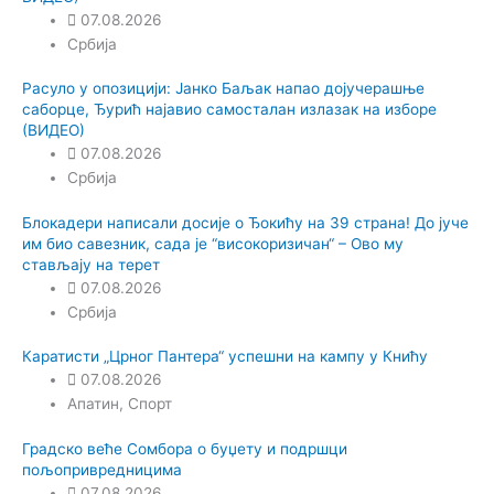
07.08.2026
Србија
Расуло у опозицији: Јанко Баљак напао дојучерашње
саборце, Ђурић најавио самосталан излазак на изборе
(ВИДЕО)
07.08.2026
Србија
Блокадери написали досије о Ђокићу на 39 страна! До јуче
им био савезник, сада је “високоризичан“ – Ово му
стављају на терет
07.08.2026
Србија
Каратисти „Црног Пантера“ успешни на кампу у Книћу
07.08.2026
Апатин
,
Спорт
Градско веће Сомбора о буџету и подршци
пољопривредницима
07.08.2026