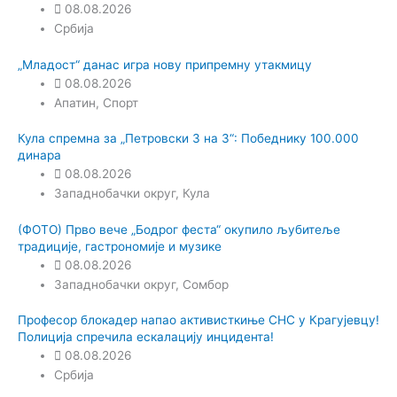
08.08.2026
Србија
„Младост“ данас игра нову припремну утакмицу
08.08.2026
Апатин
,
Спорт
Кула спремна за „Петровски 3 на 3“: Победнику 100.000
динара
08.08.2026
Западнобачки округ
,
Кула
(ФОТО) Прво вече „Бодрог феста“ окупило љубитеље
традиције, гастрономије и музике
08.08.2026
Западнобачки округ
,
Сомбор
Професор блокадер напао активисткиње СНС у Крагујевцу!
Полиција спречила ескалацију инцидента!
08.08.2026
Србија