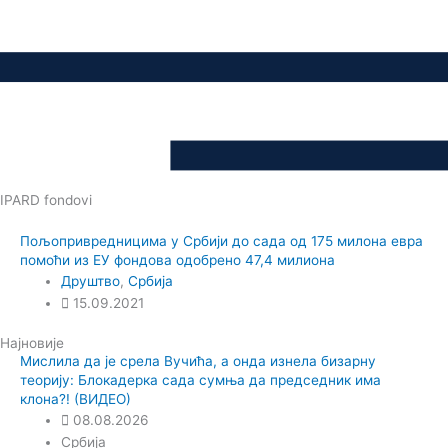
IPARD fondovi
Пољопривредницима у Србији до сада од 175 милона евра
помоћи из ЕУ фондова одобрено 47,4 милиона
Друштво
,
Србија
15.09.2021
Најновије
Мислила да је срела Вучића, а онда изнела бизарну
теорију: Блокадерка сада сумња да председник има
клона?! (ВИДЕО)
08.08.2026
Србија