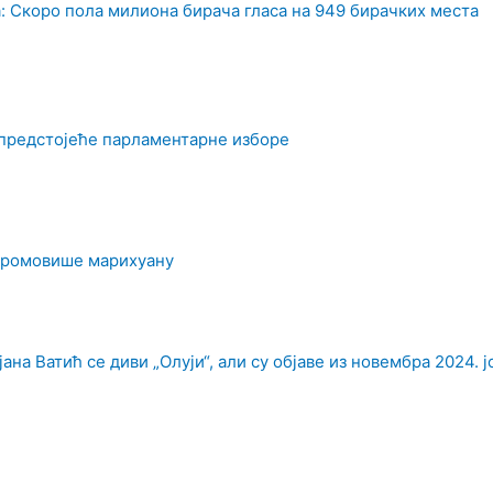
 Скоро пола милиона бирача гласа на 949 бирачких места
 предстојеће парламентарне изборе
промовише марихуану
на Ватић се диви „Олуји“, али су објаве из новембра 2024. ј