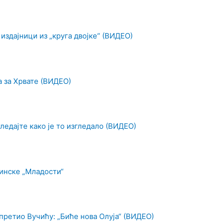
 издајници из „круга двојке“ (ВИДЕО)
а за Хрвате (ВИДЕО)
ледајте како је то изгледало (ВИДЕО)
инске „Младости“
претио Вучићу: „Биће нова Олуја“ (ВИДЕО)