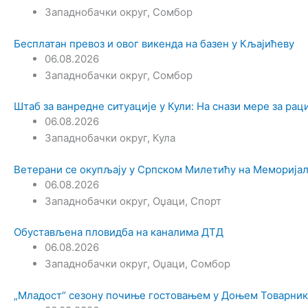
Западнобачки округ
,
Сомбор
Бесплатан превоз и овог викенда на базен у Кљајићеву
06.08.2026
Западнобачки округ
,
Сомбор
Штаб за ванредне ситуације у Кули: На снази мере за ра
06.08.2026
Западнобачки округ
,
Кула
Ветерани се окупљају у Српском Милетићу на Меморијал
06.08.2026
Западнобачки округ
,
Оџаци
,
Спорт
Обустављена пловидба на каналима ДТД
06.08.2026
Западнобачки округ
,
Оџаци
,
Сомбор
„Младост“ сезону почиње гостовањем у Доњем Товарник