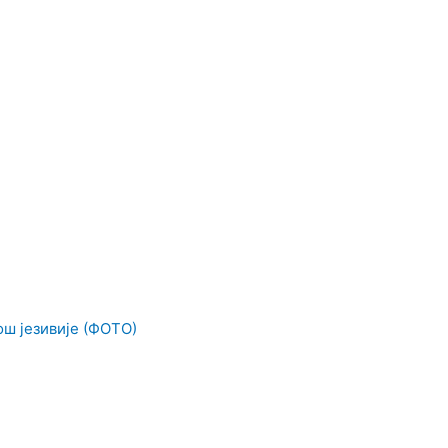
ош језивије (ФОТО)