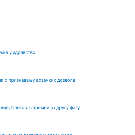
аже у здравство
а о признавању возачких дозвола
ије; Павков: Спремни за другу фазу