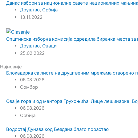
Данас избори за националне савете националних мањина:
Друштво
,
Србија
13.11.2022
Општинска изборна комисија одредила бирачка места за
Друштво
,
Оџаци
25.02.2022
Најновије
Блокадерка са листе на друштвеним мрежама отворено 
06.08.2026
Сомбор
Ова је гора и од ментора Грухоњића! Лице лешинарке: Боја
06.08.2026
Србија
Водостај Дунава код Бездана благо порастао
06.08.2026