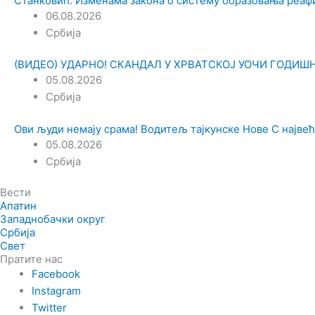
Станковић: Изменама закона о систему образовања реа
06.08.2026
Србија
(ВИДЕО) УДАРНО! СКАНДАЛ У ХРВАТСКОЈ УОЧИ ГОДИШЊИЦ
05.08.2026
Србија
Ови људи немају срама! Водитељ тајкунске Нове С најве
05.08.2026
Србија
Вести
Апатин
Западнобачки округ
Србија
Свет
Пратите нас
Facebook
Instagram
Twitter