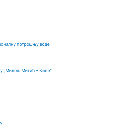
ционалну потрошњу воде
у „Милош Митић – Киле“
у