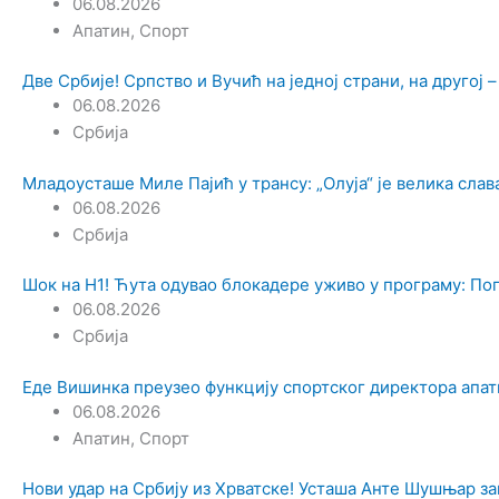
06.08.2026
Апатин
,
Спорт
Две Србије! Српство и Вучић на једној страни, на другој –
06.08.2026
Србија
Младоусташе Миле Пајић у трансу: „Олуја“ је велика слав
06.08.2026
Србија
Шок на Н1! Ћута одувао блокадере уживо у програму: Пог
06.08.2026
Србија
Еде Вишинка преузео функцију спортског директора апат
06.08.2026
Апатин
,
Спорт
Нови удар на Србију из Хрватске! Усташа Анте Шушњар за