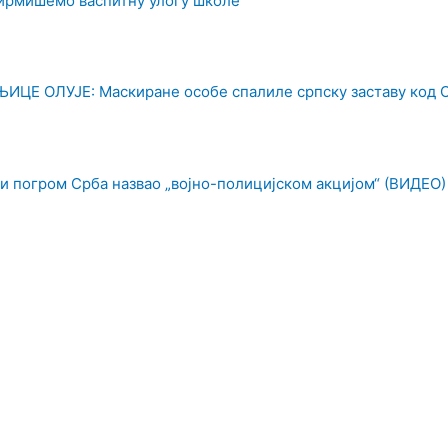
фирмишемо васпитну улогу школе
Е ОЛУЈЕ: Маскиране особе спалиле српску заставу код 
ћи погром Срба назвао „војно-полицијском акцијом“ (ВИДЕО)