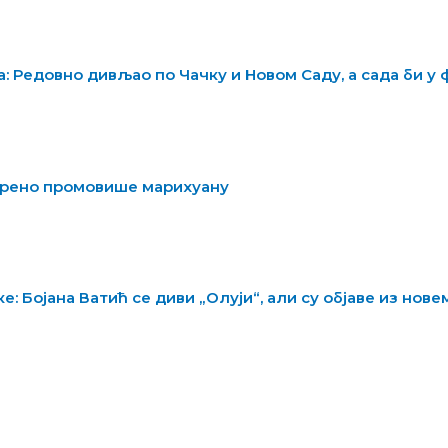
: Редовно дивљао по Чачку и Новом Саду, а сада би у
орено промовише марихуану
: Бојана Ватић се диви „Олуји“, али су објаве из нове