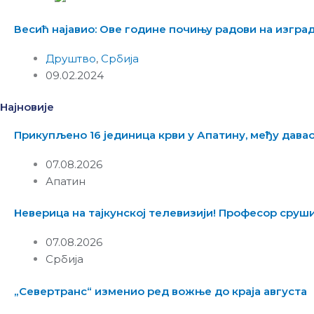
Весић најавио: Ове године почињу радови на изгра
Друштво
,
Србија
09.02.2024
Најновије
Прикупљено 16 јединица крви у Апатину, међу дав
07.08.2026
Апатин
Неверица на тајкунској телевизији! Професор сруши
07.08.2026
Србија
„Севертранс“ изменио ред вожње до краја августа