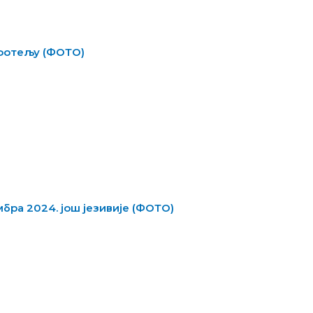
 фотељу (ФОТО)
мбра 2024. још језивије (ФОТО)