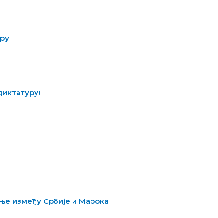
ару
диктатуру!
ње између Србије и Марока