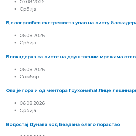
07.08.2026
Србија
Бјелогрлићев екстремиста упао на листу блокадера
06.08.2026
Србија
Блокадерка са листе на друштвеним мрежама отв
06.08.2026
Сомбор
Ова је гора и од ментора Грухоњића! Лице лешинарке
06.08.2026
Србија
Водостај Дунава код Бездана благо порастао