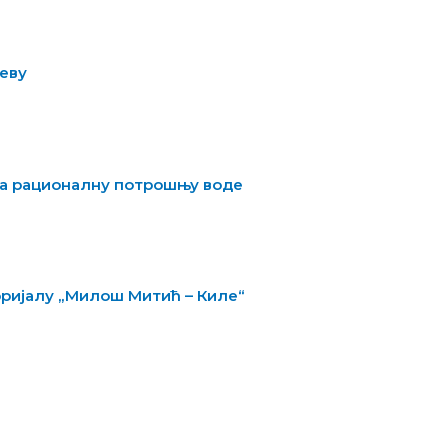
ћеву
 за рационалну потрошњу воде
ријалу „Милош Митић – Киле“