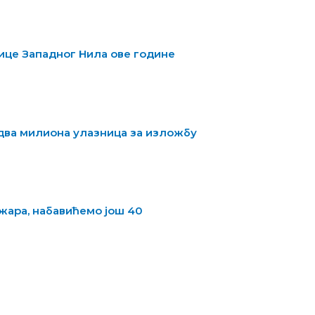
ице Западног Нила ове године
 два милиона улазница за изложбу
жара, набавићемо још 40