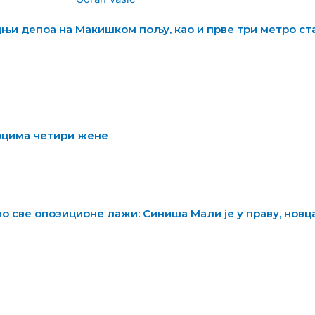
дњи депоа на Макишком пољу, као и прве три метро ст
аоцима четири жене
о све опозиционе лажи: Синиша Мали је у праву, новц