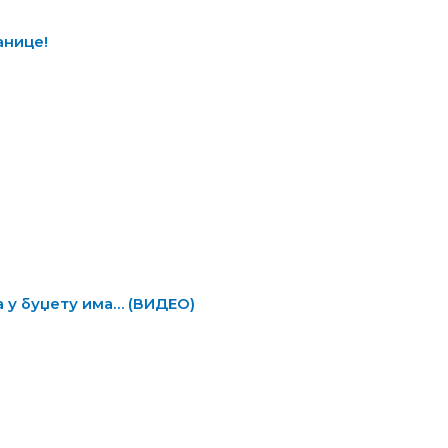
анице!
а у буџету има… (ВИДЕО)