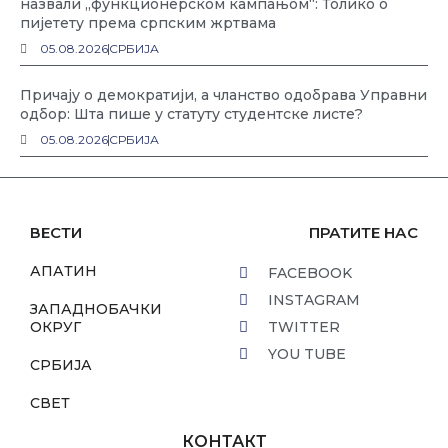
назвали „функционерском кампањом“: Толико о
пијетету према српским жртвама
05.08.2026
СРБИЈА
Причају о демократији, а чланство одобрава Управни
одбор: Шта пише у статуту студентске листе?
05.08.2026
СРБИЈА
ВЕСТИ
ПРАТИТЕ НАС
АПАТИН
FACEBOOK
INSTAGRAM
ЗАПАДНОБАЧКИ
ОКРУГ
TWITTER
YOU TUBE
СРБИЈА
СВЕТ
КОНТАКТ