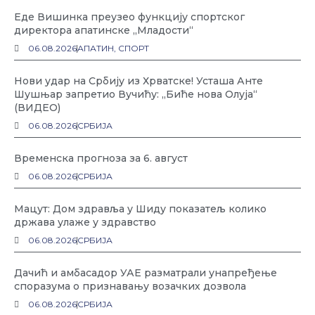
Еде Вишинка преузео функцију спортског
директора апатинске „Младости“
06.08.2026
АПАТИН
,
СПОРТ
Нови удар на Србију из Хрватске! Усташа Анте
Шушњар запретио Вучићу: „Биће нова Олуја“
(ВИДЕО)
06.08.2026
СРБИЈА
Временска прогноза за 6. август
06.08.2026
СРБИЈА
Мацут: Дом здравља у Шиду показатељ колико
држава улаже у здравство
06.08.2026
СРБИЈА
Дачић и амбасадор УАЕ разматрали унапређење
споразума о признавању возачких дозвола
06.08.2026
СРБИЈА