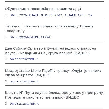
Обустављена пловидба на каналима ДТД
06.08.2026
ЗАПАДНОБАЧКИ ОКРУГ
,
ОЏАЦИ
,
СОМБОР
„Младост“ сезону почиње гостовањем у Доњем
Товарнику
06.08.2026
АПАТИН
,
СПОРТ
Две Србије! Српство и Вучић на једној страни, на
другој – издајници из „круга двојке“ (ВИДЕО)
06.08.2026
СРБИЈА
Младоусташе Миле Пајић у трансу: „Олуја“ је велика
слава за Хрвате (ВИДЕО)
06.08.2026
СРБИЈА
Шок на Н1! Ћута одувао блокадере уживо у програму:
Погледајте како је то изгледало (ВИДЕО)
06.08.2026
СРБИЈА