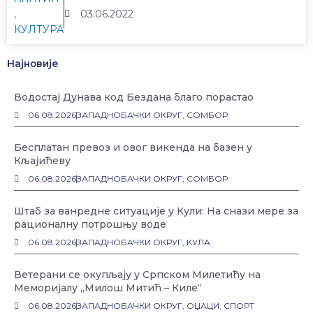
,
03.06.2022
КУЛТУРА
Најновије
Водостај Дунава код Бездана благо порастао
06.08.2026
ЗАПАДНОБАЧКИ ОКРУГ
,
СОМБОР
Бесплатан превоз и овог викенда на базен у
Кљајићеву
06.08.2026
ЗАПАДНОБАЧКИ ОКРУГ
,
СОМБОР
Штаб за ванредне ситуације у Кули: На снази мере за
рационалну потрошњу воде
06.08.2026
ЗАПАДНОБАЧКИ ОКРУГ
,
КУЛА
Ветерани се окупљају у Српском Милетићу на
Меморијалу „Милош Митић – Киле“
06.08.2026
ЗАПАДНОБАЧКИ ОКРУГ
,
ОЏАЦИ
,
СПОРТ