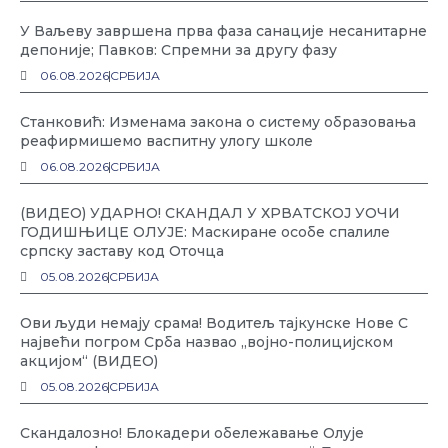
У Ваљеву завршена прва фаза санације несанитарне
депоније; Павков: Спремни за другу фазу
06.08.2026
СРБИЈА
Станковић: Изменама закона о систему образовања
реафирмишемо васпитну улогу школе
06.08.2026
СРБИЈА
(ВИДЕО) УДАРНО! СКАНДАЛ У ХРВАТСКОЈ УОЧИ
ГОДИШЊИЦЕ ОЛУЈЕ: Маскиране особе спалиле
српску заставу код Оточца
05.08.2026
СРБИЈА
Ови људи немају срама! Водитељ тајкунске Нове С
највећи погром Срба назвао „војно-полицијском
акцијом“ (ВИДЕО)
05.08.2026
СРБИЈА
Скандалозно! Блокадери обележавање Олује