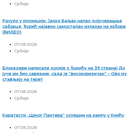
Србија
Расуло у опозицији: Јанко Баљак напао дојучерашње
саборце, Ђурић најавио самосталан излазак на изборе
(ВИДЕО)
07.08.2026
Србија
Блокадери написали досије о Ђокићу на 39 страна! До
јуче им био савезник, сада је “високоризичан“ – Ово му
стављају на терет
07.08.2026
Србија
Каратисти „Црног Пантера“ успешни на кампу у Книћу
07.08.2026