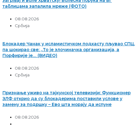
загрљај и воле Хрватску! Болесна порука на БГ
таблицама запалила мреже (ФОТО)
08.08.2026
Србија
Блокадер Чанак у исламистичком подкасту пљувао СПЦ,
па шокирао све: „То је злочиначка организација, а
Порфирије је… (ВИДЕО)
08.08.2026
Србија
Признање уживо на тајкунској телевизији: Функционер
ЗЛФ открио да су блокадерима поставили услове у
замену за подршку – Ево шта морају да испуне
08.08.2026