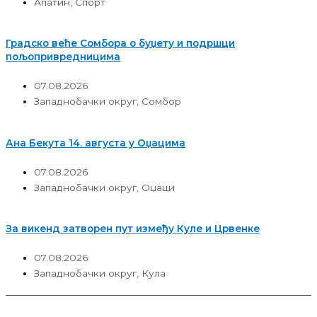
Апатин
,
Спорт
Градско веће Сомбора о буџету и подршци
пољопривредницима
07.08.2026
Западнобачки округ
,
Сомбор
Ана Бекута 14. августа у Оџацима
07.08.2026
Западнобачки округ
,
Оџаци
За викенд затворен пут између Куле и Црвенке
07.08.2026
Западнобачки округ
,
Кула