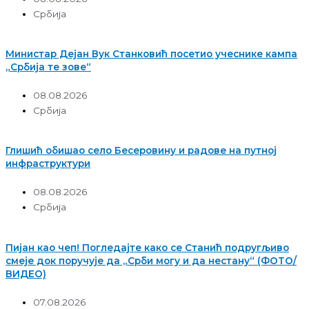
Србија
Министар Дејан Вук Станковић посетио учеснике кампа
„Србија те зове“
08.08.2026
Србија
Глишић обишао село Бесеровину и радове на путној
инфраструктури
08.08.2026
Србија
Пијан као чеп! Погледајте како се Станић подругљиво
смеје док поручује да „Срби могу и да нестану“ (ФОТО/
ВИДЕО)
07.08.2026