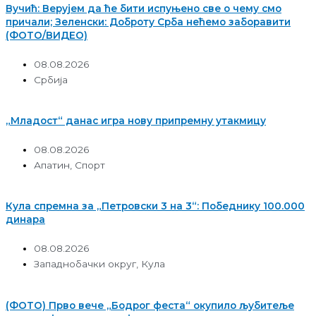
Вучић: Верујем да ће бити испуњено све о чему смо
причали; Зеленски: Доброту Срба нећемо заборавити
(ФОТО/ВИДЕО)
08.08.2026
Србија
„Младост“ данас игра нову припремну утакмицу
08.08.2026
Апатин
,
Спорт
Кула спремна за „Петровски 3 на 3“: Победнику 100.000
динара
08.08.2026
Западнобачки округ
,
Кула
(ФОТО) Прво вече „Бодрог феста“ окупило љубитеље