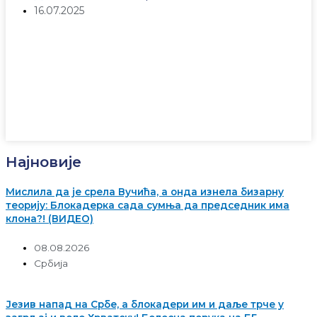
16.07.2025
Најновије
Мислила да је срела Вучића, а онда изнела бизарну
теорију: Блокадерка сада сумња да председник има
клона?! (ВИДЕО)
08.08.2026
Србија
Језив напад на Србе, а блокадери им и даље трче у