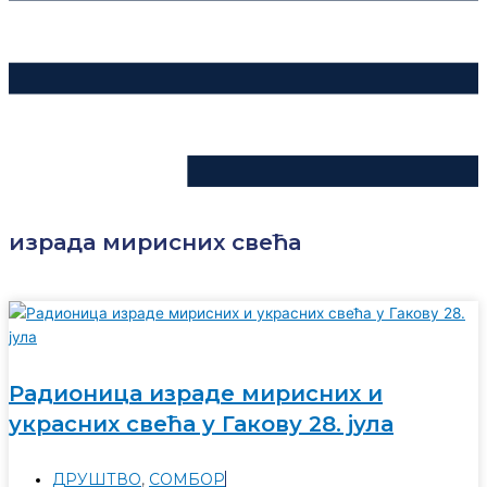
израда мирисних свећа
Радионица израде мирисних и
украсних свећа у Гакову 28. јула
ДРУШТВО
,
СОМБОР