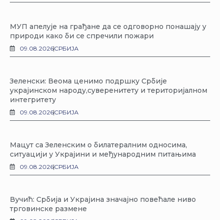
МУП апелује на грађане да се одговорно понашају у
природи како би се спречили пожари
09.08.2026
СРБИЈА
Зеленски: Веома ценимо подршку Србије
украјинском народу,суверенитету и територијалном
интегритету
09.08.2026
СРБИЈА
Мацут са Зеленским о билатералним односима,
ситуацији у Украјини и међународним питањима
09.08.2026
СРБИЈА
Вучић: Србија и Украјина значајно повећале ниво
трговинске размене