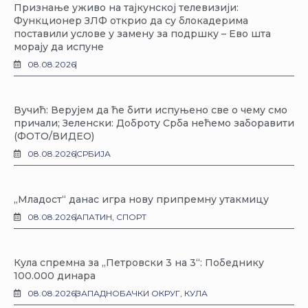
Признање уживо на тајкунској телевизији:
Функционер ЗЛФ открио да су блокадерима
поставили услове у замену за подршку – Ево шта
морају да испуне
08.08.2026
Вучић: Верујем да ће бити испуњено све о чему смо
причали; Зеленски: Доброту Срба нећемо заборавити
(ФОТО/ВИДЕО)
08.08.2026
СРБИЈА
„Младост“ данас игра нову припремну утакмицу
08.08.2026
АПАТИН
,
СПОРТ
Кула спремна за „Петровски 3 на 3“: Победнику
100.000 динара
08.08.2026
ЗАПАДНОБАЧКИ ОКРУГ
,
КУЛА