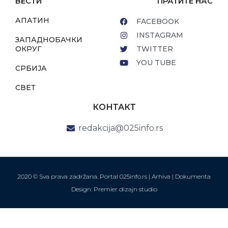
ВЕСТИ
ПРАТИТЕ НАС
АПАТИН
FACEBOOK
INSTAGRAM
ЗАПАДНОБАЧКИ
ОКРУГ
TWITTER
YOU TUBE
СРБИЈА
СВЕТ
КОНТАКТ
redakcija@025info.rs
2020 © Sva prava zadržana. Portal 025info.rs |
Arhiva
|
Dokumenta
Design: Premier dizajn studio