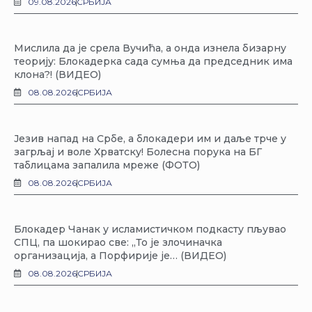
09.08.2026
СРБИЈА
Мислила да је срела Вучића, а онда изнела бизарну
теорију: Блокадерка сада сумња да председник има
клона?! (ВИДЕО)
08.08.2026
СРБИЈА
Језив напад на Србе, а блокадери им и даље трче у
загрљај и воле Хрватску! Болесна порука на БГ
таблицама запалила мреже (ФОТО)
08.08.2026
СРБИЈА
Блокадер Чанак у исламистичком подкасту пљувао
СПЦ, па шокирао све: „То је злочиначка
организација, а Порфирије је… (ВИДЕО)
08.08.2026
СРБИЈА