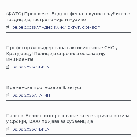
(ФОТО) Прво вече „Бодрог феста“ окупило љубитеље
традиције, гастрономије и музике
08.08.2026
ЗАПАДНОБАЧКИ ОКРУГ
,
СОМБОР
Професор блокадер напао активисткиње СНС у
Крагујевцу! Полиција спречила ескалацију
инцидента!
08.08.2026
СРБИЈА
Временска прогноза за 8. август
08.08.2026
АПАТИН
Павков: Велико интересовање за електрична возила
у Србији, 1.000 пријава за субвенције
08.08.2026
СРБИЈА