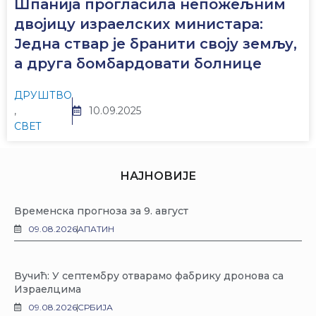
Шпанија прогласила непожељним
двојицу израелских министара:
Једна ствар је бранити своју земљу,
а друга бомбардовати болнице
ДРУШТВО
,
10.09.2025
СВЕТ
НАЈНОВИЈЕ
Временска прогноза за 9. август
09.08.2026
АПАТИН
Вучић: У септембру отварамо фабрику дронова са
Израелцима
09.08.2026
СРБИЈА