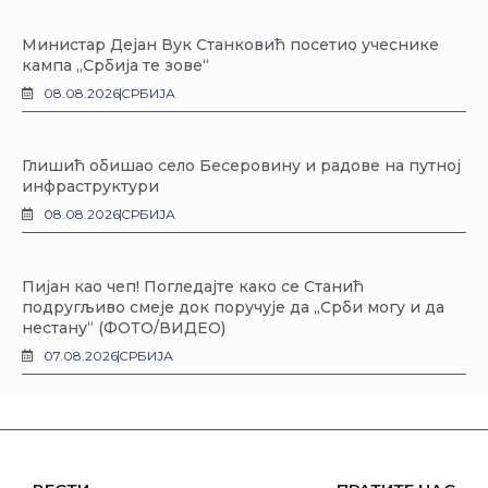
Министар Дејан Вук Станковић посетио учеснике
кампа „Србија те зове“
08.08.2026
СРБИЈА
Глишић обишао село Бесеровину и радове на путној
инфраструктури
08.08.2026
СРБИЈА
Пијан као чеп! Погледајте како се Станић
подругљиво смеје док поручује да „Срби могу и да
нестану“ (ФОТО/ВИДЕО)
07.08.2026
СРБИЈА