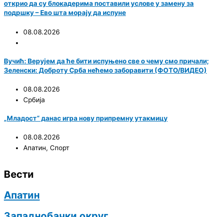
открио да су блокадерима поставили услове у замену за
подршку – Ево шта морају да испуне
08.08.2026
Вучић: Верујем да ће бити испуњено све о чему смо причали;
Зеленски: Доброту Срба нећемо заборавити (ФОТО/ВИДЕО)
08.08.2026
Србија
„Младост“ данас игра нову припремну утакмицу
08.08.2026
Апатин
,
Спорт
Вести
Апатин
Западнобачки округ