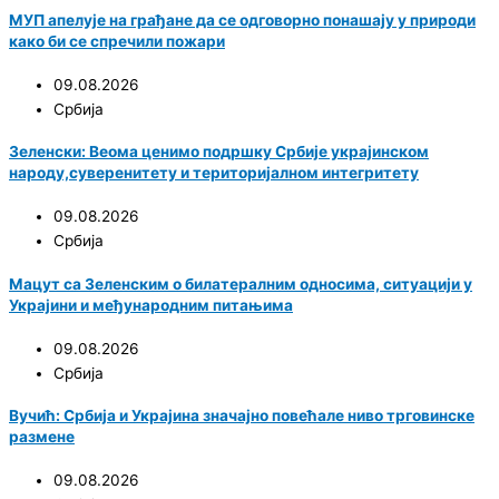
МУП апелује на грађане да се одговорно понашају у природи
како би се спречили пожари
09.08.2026
Србија
Зеленски: Веома ценимо подршку Србије украјинском
народу,суверенитету и територијалном интегритету
09.08.2026
Србија
Мацут са Зеленским о билатералним односима, ситуацији у
Украјини и међународним питањима
09.08.2026
Србија
Вучић: Србија и Украјина значајно повећале ниво трговинске
размене
09.08.2026