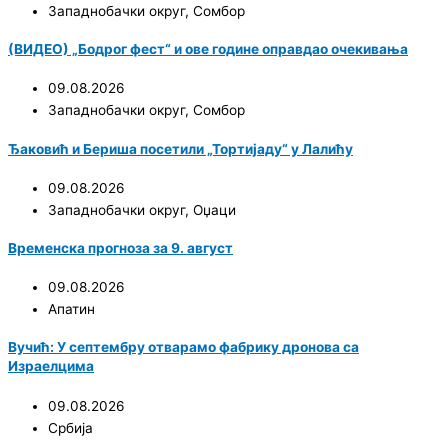
Западнобачки округ
,
Сомбор
(ВИДЕО) „Бодрог фест“ и ове године оправдао очекивања
09.08.2026
Западнобачки округ
,
Сомбор
Ђаковић и Бериша посетили „Тортијаду“ у Лалићу
09.08.2026
Западнобачки округ
,
Оџаци
Временска прогноза за 9. август
09.08.2026
Апатин
Вучић: У септембру отварамо фабрику дронова са
Израелцима
09.08.2026
Србија