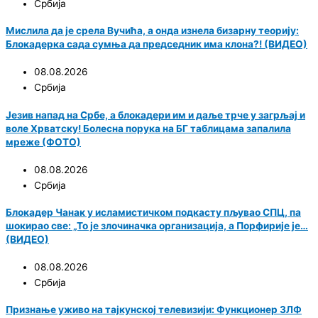
Србија
Мислила да је срела Вучића, а онда изнела бизарну теорију:
Блокадерка сада сумња да председник има клона?! (ВИДЕО)
08.08.2026
Србија
Језив напад на Србе, а блокадери им и даље трче у загрљај и
воле Хрватску! Болесна порука на БГ таблицама запалила
мреже (ФОТО)
08.08.2026
Србија
Блокадер Чанак у исламистичком подкасту пљувао СПЦ, па
шокирао све: „То је злочиначка организација, а Порфирије је…
(ВИДЕО)
08.08.2026
Србија
Признање уживо на тајкунској телевизији: Функционер ЗЛФ