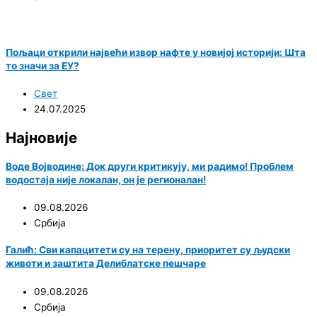
Пољаци открили највећи извор нафте у новијој историји: Шта
то значи за ЕУ?
Свет
24.07.2025
Најновије
Воде Војводине: Док други критикују, ми радимо! Проблем
водостаја није локалан, он је регионалан!
09.08.2026
Србија
Галић: Сви капацитети су на терену, приоритет су људски
животи и заштита Делиблатске пешчаре
09.08.2026
Србија