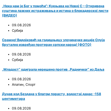
„Нека нам је Бог у помоћи“: Кукњава на Новој С – Откривена
суштина лажних истраживања и истина о блокадерској листи
(ВИДЕО)
09.08.2026
Србија
Срамно! Видојковић на годишњицу злочиначке акције Олуја
брутално извређао протеран српски народ! (ФОТО)
09.08.2026
Србија
„Младост“ одиграла нерешено против „Радничког“ из Даља
09.08.2026
Апатин
,
Спорт
Дунав код Бездана у благом порасту, водостај данас -158
центиметара
09.08.2026