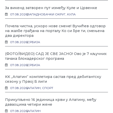
За викенд затворен пут између Куле и Црвенке
07.08.2026
ЗАПАДНОБАЧКИ ОКРУГ
,
КУЛА
Почела чистка, ускоро нове смене! Вучићев одговор
на жалбе грађана на порталу Ко си бре ти, смењена
два директора
07.08.2026
СРБИЈА
(ФОТО/ВИДЕО) САД ЈЕ СВЕ ЈАСНО! Ово је 7 кључних
тачака блокадерског програма
07.08.2026
СРБИЈА
KK „Апатин“ комплетира састав пред дебитантску
сезону у Првој Б лиги
07.08.2026
АПАТИН
,
СПОРТ
Прикупљено 16 јединица крви у Апатину, међу
даваоцима четири жене
07.08.2026
АПАТИН