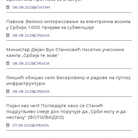
08.08.2026
АПАТИН
Павков: Велико интересовање за електрична возила
у Србији, 1.000 пријава за субвенције
08.08.2026
СРБИЈА
Министар Дејан Вук Станковић посетио учеснике
кампа „Србија те зове“
08.08.2026
СРБИЈА
Глишић обишао село Бесеровину и радове на путној
инфраструктури
08.08.2026
СРБИЈА
Пијан као чеп! Погледајте како се Станић
подругљиво смеје док поручује да „Срби могу и да
нестану“ (ФОТО/ВИДЕО)
07.08.2026
СРБИЈА