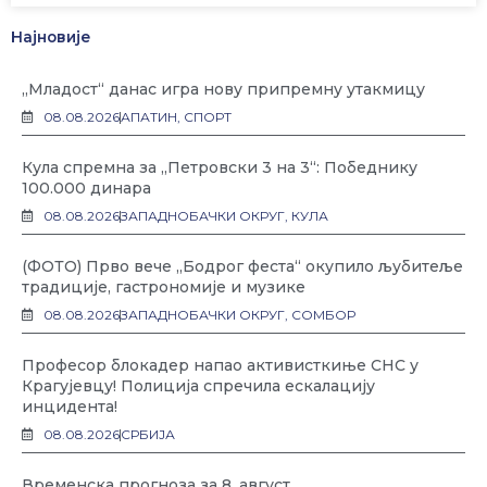
Најновије
„Младост“ данас игра нову припремну утакмицу
08.08.2026
АПАТИН
,
СПОРТ
Кула спремна за „Петровски 3 на 3“: Победнику
100.000 динара
08.08.2026
ЗАПАДНОБАЧКИ ОКРУГ
,
КУЛА
(ФОТО) Прво вече „Бодрог феста“ окупило љубитеље
традиције, гастрономије и музике
08.08.2026
ЗАПАДНОБАЧКИ ОКРУГ
,
СОМБОР
Професор блокадер напао активисткиње СНС у
Крагујевцу! Полиција спречила ескалацију
инцидента!
08.08.2026
СРБИЈА
Временска прогноза за 8. август