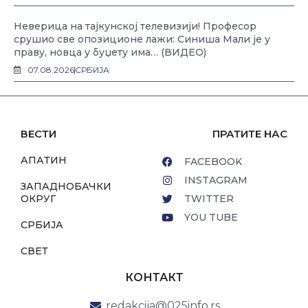
Неверица на тајкунској телевизији! Професор
срушио све опозиционе лажи: Синиша Мали је у
праву, новца у буџету има… (ВИДЕО)
07.08.2026
СРБИЈА
ВЕСТИ
ПРАТИТЕ НАС
АПАТИН
FACEBOOK
INSTAGRAM
ЗАПАДНОБАЧКИ
ОКРУГ
TWITTER
YOU TUBE
СРБИЈА
СВЕТ
КОНТАКТ
redakcija@025info.rs